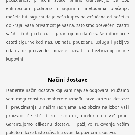
enkripcijom podataka i sigurnim metodama plaćanja,
možete biti sigurni da je vaša kupovina zaštićena od početka
do kraja. Vaša privatnost je važna, zato smo posvećeni zaštiti
vaših ličnih podataka i garantujemo da će vaše informacije
ostati sigurne kod nas. Uz našu pouzdanu uslugu i pažljivo
odabrane proizvode, možete uživati u bezbrižnoj online
kupovini.
Načini dostave
Izaberite način dostave koji vam najviše odgovara. Pružamo
vam mogućnost da odaberete između brze kurirske dostave
ili preuzimanja u našim radnjama. Bez obzira na izbor, vaši
proizvodi će stići brzo i sigurno, direktno na vaš prag.
Garantujemo efikasnu dostavu i pažljivo rukovanje vašim
paketom kako biste uživali u svom kupovnom iskustvu.