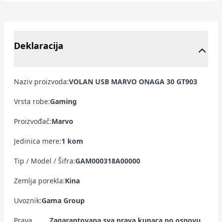
Deklaracija
Naziv proizvoda:
VOLAN USB MARVO ONAGA 30 GT903
Vrsta robe:
Gaming
Proizvođač:
Marvo
Jedinica mere:
1 kom
Tip / Model / Šifra:
GAM000318A00000
Zemlja porekla:
Kina
Uvoznik:
Gama Group
Prava
Zagarantovana sva prava kupaca po osnovu