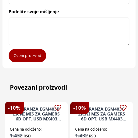
Podelite svoje mišljenje
Oceni proizvod
Povezani proizvodi
-
10
%
-
10
%
ESPERANZA EGM403B
ESPERANZA EGM403G
ZICNI MIS ZA GAMERS
ZICNI MIS ZA GAMERS
6D OPT. USB MX403
6D OPT. USB MX403
APACHE PLAVI
APACHE
Cena na odloženo:
Cena na odloženo:
1.432
1.432
RSD
RSD