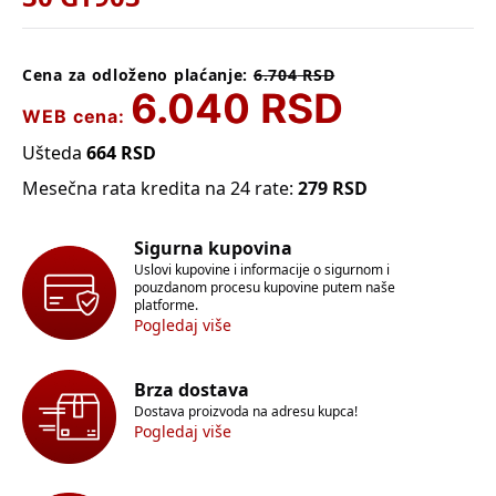
Cena za odloženo plaćanje:
6.704
RSD
6.040
RSD
WEB cena:
Ušteda
664
RSD
Mesečna rata kredita na 24 rate:
279
RSD
Sigurna kupovina
Uslovi kupovine i informacije o sigurnom i
pouzdanom procesu kupovine putem naše
platforme.
Pogledaj više
Brza dostava
Dostava proizvoda na adresu kupca!
Pogledaj više