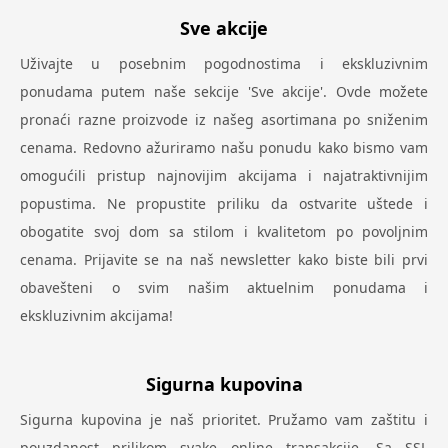
Sve akcije
Uživajte u posebnim pogodnostima i ekskluzivnim
ponudama putem naše sekcije 'Sve akcije'. Ovde možete
pronaći razne proizvode iz našeg asortimana po sniženim
cenama. Redovno ažuriramo našu ponudu kako bismo vam
omogućili pristup najnovijim akcijama i najatraktivnijim
popustima. Ne propustite priliku da ostvarite uštede i
obogatite svoj dom sa stilom i kvalitetom po povoljnim
cenama. Prijavite se na naš newsletter kako biste bili prvi
obavešteni o svim našim aktuelnim ponudama i
ekskluzivnim akcijama!
Sigurna kupovina
Sigurna kupovina je naš prioritet. Pružamo vam zaštitu i
pouzdanost prilikom svake online transakcije. Sa SSL