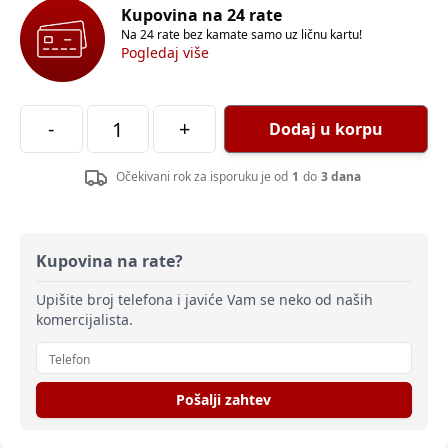
Kupovina na 24 rate
Na 24 rate bez kamate samo uz ličnu kartu!
Pogledaj više
-
+
Dodaj u korpu
Očekivani rok za isporuku je od
1
do
3 dana
Kupovina na rate?
Upišite broj telefona i javiće Vam se neko od naših
komercijalista.
Pošalji zahtev