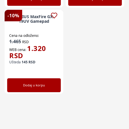
-
10
%
GENIUS MaxFire GX-
19UV Gamepad
Cena na odloženo:
1.465
RSD
1.320
WEB cena:
RSD
Ušteda
145
RSD
Dodaj u korpu