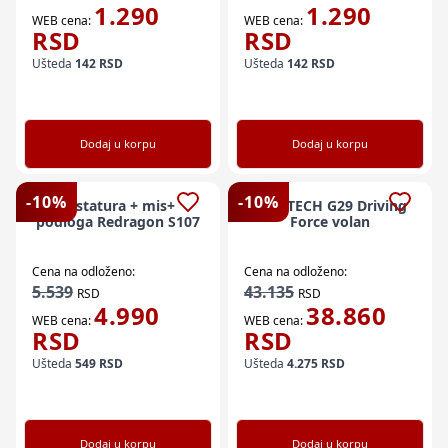
1.290
1.290
WEB cena:
WEB cena:
RSD
RSD
Ušteda
142
RSD
Ušteda
142
RSD
Dodaj u korpu
Dodaj u korpu
-
10
%
-
10
%
Tastatura + mis+
LOGITECH G29 Driving
podloga Redragon S107
Force volan
Cena na odloženo:
Cena na odloženo:
5.539
43.135
RSD
RSD
4.990
38.860
WEB cena:
WEB cena:
RSD
RSD
Ušteda
549
RSD
Ušteda
4.275
RSD
Dodaj u korpu
Dodaj u korpu