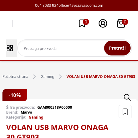
064 8033 924
office@svezavasdom.com
0
0
Pretraži
Početna strana
Gaming
VOLAN USB MARVO ONAGA 30 GT903
-
10
%
Šifra proizvoda:
GAM000318A00000
Brend:
Marvo
Kategorija:
Gaming
VOLAN USB MARVO ONAGA
30 GT903