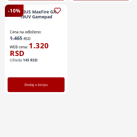
-
10
%
GENIUS MaxFire GX-
19UV Gamepad
Cena na odloženo:
1.465
RSD
1.320
WEB cena:
RSD
Ušteda
145
RSD
Dodaj u korpu