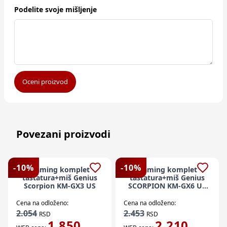
Podelite svoje mišljenje
Oceni proizvod
Povezani proizvodi
-
10
%
-
10
%
Gaming komplet
Gaming komplet
tastatura+miš Genius
tastatura+miš Genius
Scorpion KM-GX3 US
SCORPION KM-GX6 US
Crni
Cena na odloženo:
Cena na odloženo:
2.054
2.453
RSD
RSD
1.850
2.210