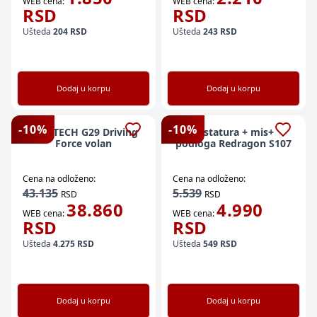
WEB cena:
WEB cena:
RSD
RSD
Ušteda
204
RSD
Ušteda
243
RSD
Dodaj u korpu
Dodaj u korpu
-
10
%
-
10
%
LOGITECH G29 Driving
Tastatura + mis+
Force volan
podloga Redragon S107
Cena na odloženo:
Cena na odloženo:
43.135
5.539
RSD
RSD
38.860
4.990
WEB cena:
WEB cena:
RSD
RSD
Ušteda
4.275
RSD
Ušteda
549
RSD
Dodaj u korpu
Dodaj u korpu