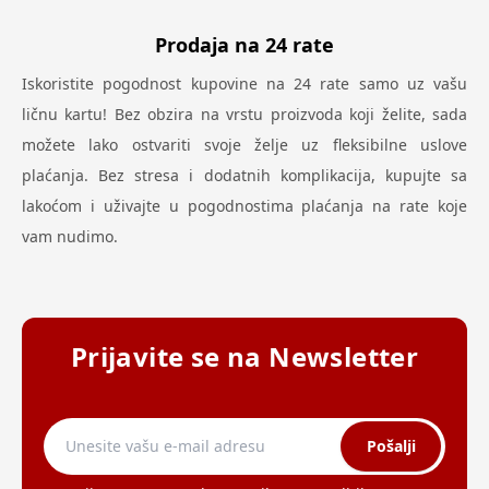
Prodaja na 24 rate
Iskoristite pogodnost kupovine na 24 rate samo uz vašu
ličnu kartu! Bez obzira na vrstu proizvoda koji želite, sada
možete lako ostvariti svoje želje uz fleksibilne uslove
plaćanja. Bez stresa i dodatnih komplikacija, kupujte sa
lakoćom i uživajte u pogodnostima plaćanja na rate koje
vam nudimo.
Prijavite se na Newsletter
Pošalji