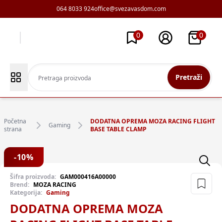
064 8033 924
office@svezavasdom.com
0
0
Pretraži
Početna
DODATNA OPREMA MOZA RACING FLIGHT
Gaming
strana
BASE TABLE CLAMP
-
10
%
Šifra proizvoda:
GAM000416A00000
Brend:
MOZA RACING
Kategorija:
Gaming
DODATNA OPREMA MOZA