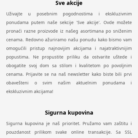
Sve akcije
Uživajte u posebnim pogodnostima i ekskluzivnim
ponudama putem naše sekcije 'Sve akcije'. Ovde možete
pronaći razne proizvode iz našeg asortimana po sniženim
cenama. Redovno ažuriramo našu ponudu kako bismo vam
omogućili pristup najnovijim akcijama i najatraktivnijim
popustima. Ne propustite priliku da ostvarite uštede i
obogatite svoj dom sa stilom i kvalitetom po povoljnim
cenama. Prijavite se na naš newsletter kako biste bili prvi
obavešteni o svim našim aktuelnim ponudama i
ekskluzivnim akcijama!
Sigurna kupovina
Sigurna kupovina je naš prioritet. Pružamo vam zaštitu i
pouzdanost prilikom svake online transakcije. Sa SSL