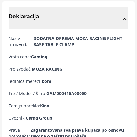
Deklaracija
Naziv
DODATNA OPREMA MOZA RACING FLIGHT
proizvoda:
BASE TABLE CLAMP
Vrsta robe:
Gaming
Proizvođač:
MOZA RACING
Jedinica mere:
1 kom
Tip / Model / Šifra:
GAM000416A00000
Zemlja porekla:
Kina
Uvoznik:
Gama Group
Prava
Zagarantovana sva prava kupaca po osnovu
potrošača:
zakona o zaštiti potrošača.