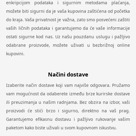
enkripcijom podataka i sigurnim metodama plaćanja,
možete biti sigurni da je vaša kupovina zaštićena od početka
do kraja. Vaša privatnost je važna, zato smo posvećeni zaštiti
vaših ličnih podataka i garantujemo da će vaše informacije
ostati sigurne kod nas. Uz našu pouzdanu uslugu i pažljivo
odabrane proizvode, možete uživati u bezbrižnoj online
kupovini.
Načini dostave
Izaberite način dostave koji vam najviše odgovara. Pružamo
vam mogućnost da odaberete između brze kurirske dostave
ili preuzimanja u našim radnjama. Bez obzira na izbor, vaši
proizvodi će stići brzo i sigurno, direktno na vaš prag.
Garantujemo efikasnu dostavu i pažljivo rukovanje vašim
paketom kako biste uživali u svom kupovnom iskustvu.