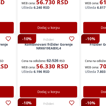
SD
56.730
RSD
6
WEB cena:
WEB cena:
Ušteda
6.240
RSD
Ušteda
6.817
Dodaj u korpu
Dod
-
10
%
-
10
%
Frižideri
orenje
Kombinovani frižider Gorenje
Frižider 
NRK619EABXL4
62.526
SD
Cena na odloženo:
RSD
Cena na odlože
SD
56.330
RSD
7
WEB cena:
WEB cena:
Ušteda
6.196
RSD
Ušteda
7.803
Dodaj u korpu
Dod
-
10
%
-
10
%
Frižideri