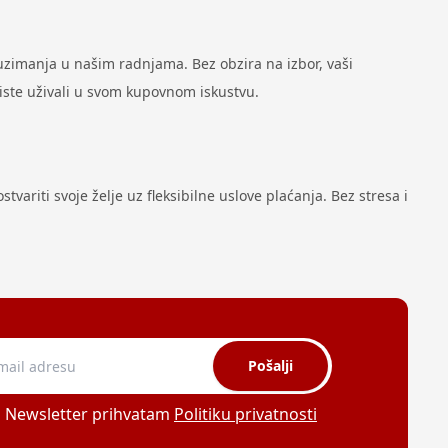
zimanja u našim radnjama. Bez obzira na izbor, vaši
biste uživali u svom kupovnom iskustvu.
variti svoje želje uz fleksibilne uslove plaćanja. Bez stresa i
Pošalji
a Newsletter prihvatam
Politiku privatnosti