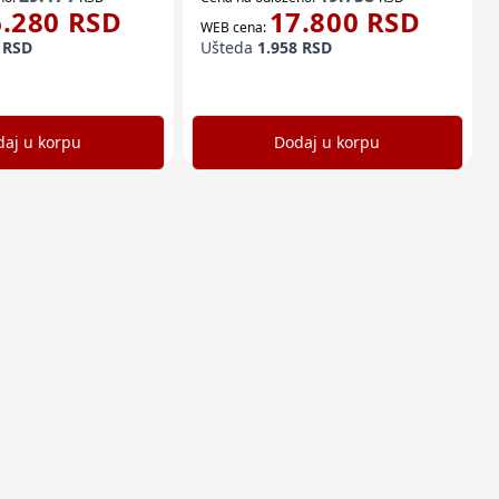
6.280
RSD
17.800
RSD
WEB cena:
RSD
Ušteda
1.958
RSD
aj u korpu
Dodaj u korpu