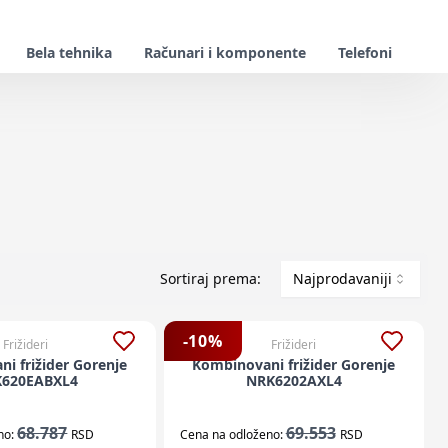
Bela tehnika
Računari i komponente
Telefoni
Sortiraj prema:
Najprodavaniji
-
10
%
Frižideri
Frižideri
i frižider Gorenje
Kombinovani frižider Gorenje
620EABXL4
NRK6202AXL4
68.787
69.553
no:
RSD
Cena na odloženo:
RSD