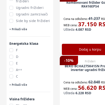
frižideri
Kombinovani frižider G
RK416EPS4
Ugradni frižideri
Ugradni zamrzivači
41.237
Cena na odloženo:
RS
Side by side frižideri
37.150
R
WEB cena:
Ušteda
4.087
RSD
+ Prikaži više
Energetska klasa
Dodaj u korpu
F
D
-
10
%
Frižideri
E
BEKO BCHA275K41SN Pr
A++
inverter ugradni friž
C
62.848
Cena na odloženo:
RS
+ Prikaži više
56.620
R
WEB cena:
Ušteda
6.228
RSD
Visina frižidera