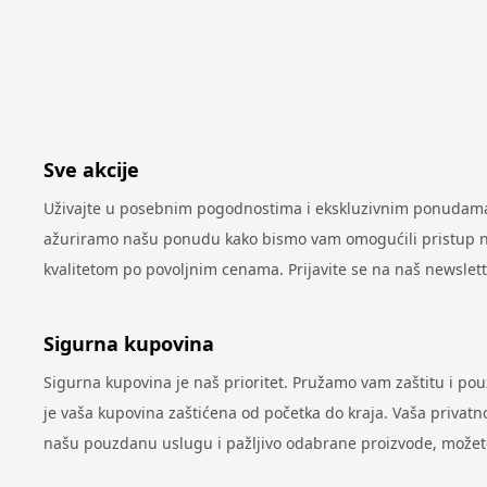
Sve akcije
Uživajte u posebnim pogodnostima i ekskluzivnim ponudama 
ažuriramo našu ponudu kako bismo vam omogućili pristup najn
kvalitetom po povoljnim cenama. Prijavite se na naš newslet
Sigurna kupovina
Sigurna kupovina je naš prioritet. Pružamo vam zaštitu i po
je vaša kupovina zaštićena od početka do kraja. Vaša privatno
našu pouzdanu uslugu i pažljivo odabrane proizvode, možete 