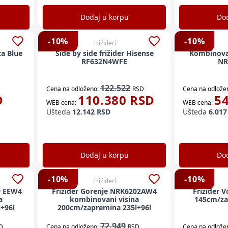
Dodaj u korpu
Dod
-
10
%
-
10
%
Frižideri
ca Blue
Side by side frižider Hisense
Kombinovan
RF632N4WFE
NR
122.522
Cena na odloženo:
RSD
Cena na odlože
D
110.380
RSD
5
WEB cena:
WEB cena:
Ušteda
12.142
RSD
Ušteda
6.017
Dodaj u korpu
Dod
-
10
%
-
10
%
Frižideri
9 EEW4
Frižider Gorenje NRK6202AW4
Frižider 
a
kombinovani visina
145cm/za
+96l
200cm/zapremina 235l+96l
72.949
D
Cena na odloženo:
RSD
Cena na odlože