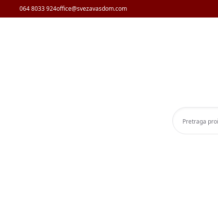
064 8033 924
office@svezavasdom.com