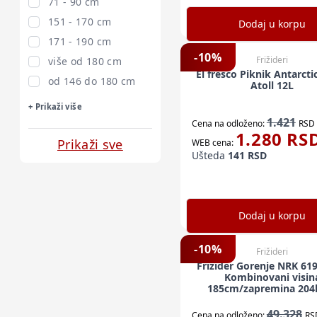
71 - 90 cm
151 - 170 cm
Dodaj u korpu
171 - 190 cm
-
10
%
Frižideri
više od 180 cm
El fresco Piknik Antarcti
od 146 do 180 cm
Atoll 12L
+ Prikaži više
1.421
Cena na odloženo:
RSD
1.280
RS
Prikaži sve
WEB cena:
Ušteda
141
RSD
Dodaj u korpu
-
10
%
Frižideri
Frižider Gorenje NRK 61
Kombinovani visin
185cm/zapremina 204l
49.328
Cena na odloženo:
RS