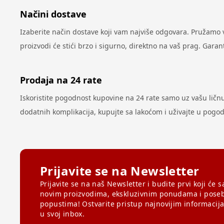
Načini dostave
Izaberite način dostave koji vam najviše odgovara. Pružamo
proizvodi će stići brzo i sigurno, direktno na vaš prag. Gar
Prodaja na 24 rate
Iskoristite pogodnost kupovine na 24 rate samo uz vašu ličnu k
dodatnih komplikacija, kupujte sa lakoćom i uživajte u pog
Prijavite se na Newsletter
Prijavite se na naš Newsletter i budite prvi koji će s
novim proizvodima, ekskluzivnim ponudama i pose
popustima! Ostvarite pristup najnovijim informacij
u svoj inbox.