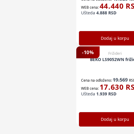
44.440
R
WEB cena:
Ušteda
4.888
RSD
Dodaj u korpu
-
10
%
Frižideri
BEKO LS9052WN friži
19.569
Cena na odloženo:
RS
17.630
R
WEB cena:
Ušteda
1.939
RSD
Dodaj u korpu