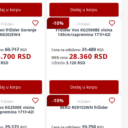
aj u korpu
Dodaj u korpu
-
10
%
Frižideri
Frižideri
i frižider Gorenje
Frižider Vox KG2500BE visina
K6202EW4
145cm/zapremina 171l+42l
60.717
31.480
no:
RSD
Cena na odloženo:
RSD
4.700
RSD
28.360
RSD
WEB cena:
RSD
Ušteda
3.120
RSD
aj u korpu
Dodaj u korpu
-
10
%
Frižideri
Frižideri
Vox KG2500E visina
BEKO RS9152WN frižider
premina 171l+42l
29.171
19.758
no:
RSD
Cena na odloženo:
RSD