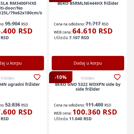
TESLA RM3400FHXE
BEKO B5RMLNE444HX frižider
ti-door/No
+125L/79x62x180cm/inox
95.904
71.717
no:
RSD
Cena na odloženo:
RSD
6.400
RSD
64.610
RSD
WEB cena:
RSD
Ušteda
7.107
RSD
aj u korpu
Dodaj u korpu
-
10
%
Frižideri
Frižideri
N ugradni frižider
BEKO GNO 5322 WDXPN side by
side frižider
52.836
111.400
no:
RSD
Cena na odloženo:
RSD
7.600
RSD
100.360
RSD
WEB cena:
RSD
Ušteda
11.040
RSD