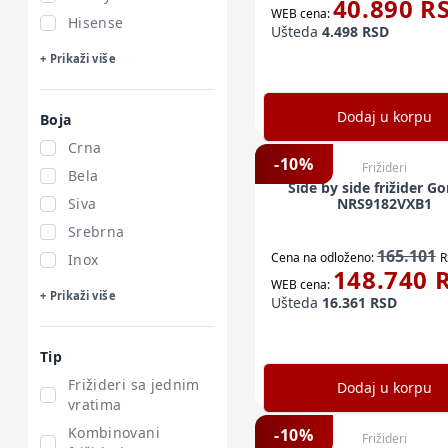
40.890
R
WEB cena:
Hisense
Ušteda
4.498
RSD
+ Prikaži više
Dodaj u korpu
Boja
Crna
-
10
%
Frižideri
Bela
Side by side frižider G
Siva
NRS9182VXB1
Srebrna
165.101
Cena na odloženo:
R
Inox
148.740
R
WEB cena:
+ Prikaži više
Ušteda
16.361
RSD
Tip
Frižideri sa jednim
Dodaj u korpu
vratima
Kombinovani
-
10
%
Frižideri