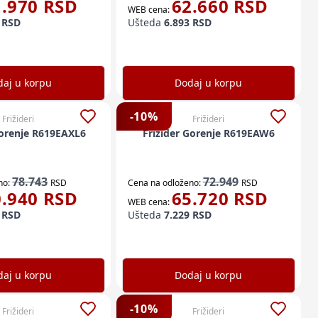
1.970
RSD
62.660
RSD
WEB cena:
RSD
Ušteda
6.893
RSD
aj u korpu
Dodaj u korpu
-
10
%
Frižideri
Frižideri
Gorenje R619EAXL6
Frižider Gorenje R619EAW6
78.743
72.949
no:
RSD
Cena na odloženo:
RSD
0.940
RSD
65.720
RSD
WEB cena:
RSD
Ušteda
7.229
RSD
aj u korpu
Dodaj u korpu
-
10
%
Frižideri
Frižideri