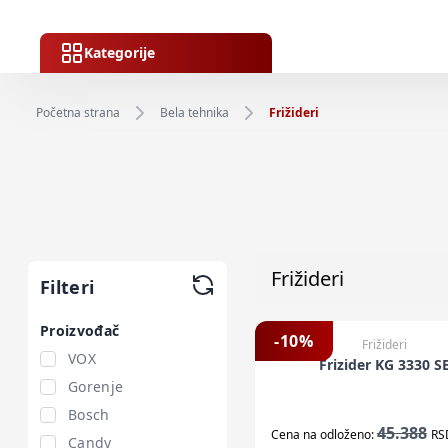
Kategorije
Početna strana
Bela tehnika
Frižideri
Frižideri
Filteri
Proizvođač
-
10
%
Frižideri
VOX
Frizider KG 3330 S
Gorenje
Bosch
45.388
Cena na odloženo:
RS
Candy