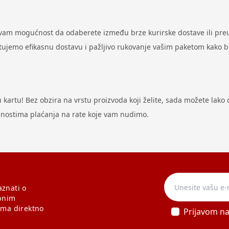
 vam mogućnost da odaberete između brze kurirske dostave ili preu
antujemo efikasnu dostavu i pažljivo rukovanje vašim paketom kako 
artu! Bez obzira na vrstu proizvoda koji želite, sada možete lako ost
odnostima plaćanja na rate koje vam nudimo.
aznati o
bnim
ama direktno
Prijavom n