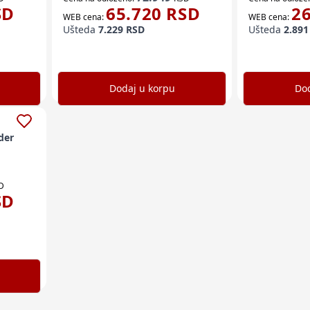
SD
65.720
RSD
2
WEB cena:
WEB cena:
Ušteda
7.229
RSD
Ušteda
2.891
Dodaj u korpu
Dod
der
D
SD