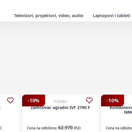
Televizori, projektori, video, audio
Laptopovi i tableti
-
10
%
-
10
%
Frižideri
E
Zamrzivac ugradni IVF 2790 F
Kombinovan
NRK
62.970
D
Cena na odloženo:
RSD
Cena na odlože