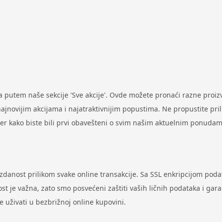
putem naše sekcije 'Sve akcije'. Ovde možete pronaći razne proi
ovijim akcijama i najatraktivnijim popustima. Ne propustite prilik
ter kako biste bili prvi obavešteni o svim našim aktuelnim ponudam
uzdanost prilikom svake online transakcije. Sa SSL enkripcijom pod
st je važna, zato smo posvećeni zaštiti vaših ličnih podataka i gar
uživati u bezbrižnoj online kupovini.