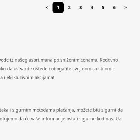
<
1
2
3
4
5
6
>
zvode iz našeg asortimana po sniženim cenama. Redovno
u da ostvarite uštede i obogatite svoj dom sa stilom i
a i ekskluzivnim akcijama!
ataka i sigurnim metodama plaćanja, možete biti sigurni da
antujemo da će vaše informacije ostati sigurne kod nas. Uz