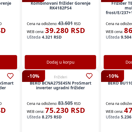
orenje
Kombinovani frižider Gorenje
Frižider 
RK4182PS4
mul
frost/E/237
43.601
D
Cena na odloženo:
RSD
Cena na odlože
SD
39.280
RSD
8
WEB cena:
WEB cena:
Ušteda
4.321
RSD
Ušteda
9.504
Dodaj u korpu
Dod
-
10
%
-
10
%
Frižideri
oSmart
BEKO BCNA275E4SN ProSmart
BEKO BU1104
ider
inverter ugradni frižider
83.505
D
Cena na odloženo:
RSD
Cena na odlože
SD
75.230
RSD
4
WEB cena:
WEB cena:
Ušteda
8.275
RSD
Ušteda
5.236