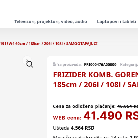
Televizori, projektori, video, audio
Laptopovi i tableti
91EW4 60cm / 185cm / 206l / 108l / SAMOOTAPAJUCI
Next slide
Šifra proizvoda:
FRI000476A00000
Kategorij
FRIZIDER KOMB. GOREN
185cm / 206l / 108l /
Cena za odloženo plaćanje:
46.054
R
41.490
R
WEB cena:
Ušteda
4.564
RSD
Mesečna rata kredita na 24 rate:
1.9