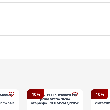
-
10
%
-
10
%
S0400HE
Frižider TESLA RS0903MSE
Frižide
jedna vrata/rucno
8cm/bela
otapanje/E/93L/45x47,2x85cm/siva
vrata/1