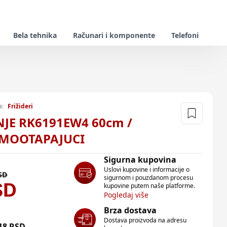
Bela tehnika
Računari i komponente
Telefoni
a:
Frižideri
JE RK6191EW4 60cm /
 SAMOOTAPAJUCI
Sigurna kupovina
Uslovi kupovine i informacije o
SD
sigurnom i pouzdanom procesu
SD
kupovine putem naše platforme.
Pogledaj više
Brza dostava
Dostava proizvoda na adresu
18
RSD