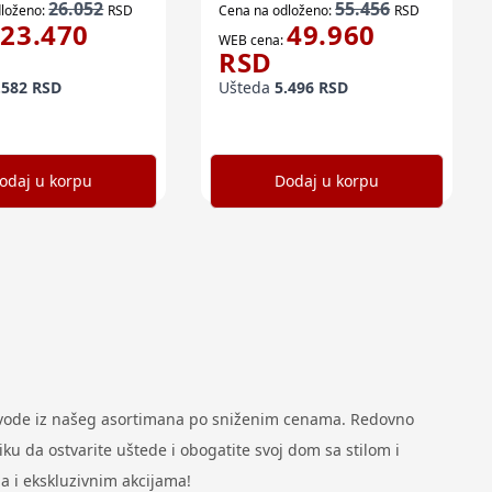
26.052
55.456
loženo:
RSD
Cena na odloženo:
RSD
23.470
49.960
WEB cena:
RSD
.582
RSD
Ušteda
5.496
RSD
odaj u korpu
Dodaj u korpu
zvode iz našeg asortimana po sniženim cenama. Redovno
u da ostvarite uštede i obogatite svoj dom sa stilom i
a i ekskluzivnim akcijama!