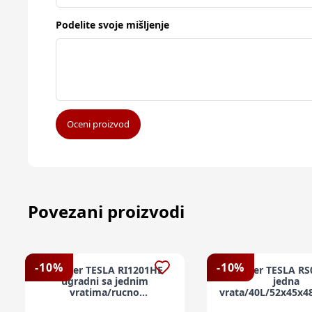
Podelite svoje mišljenje
Oceni proizvod
Povezani proizvodi
-
10
%
-
10
%
Frižider TESLA RI1201HE
Frižider TESLA R
ugradni sa jednim
jedna
vratima/rucno
vrata/40L/52x45x4
otapanje/F/104+14L/88x54x54cm/bela