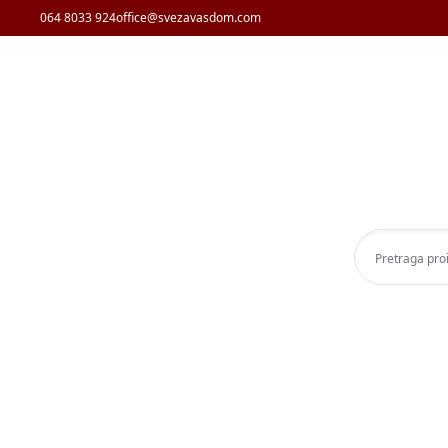
064 8033 924
office@svezavasdom.com