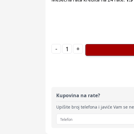
-
+
Kupovina na rate?
Upišite broj telefona i javiće Vam se n