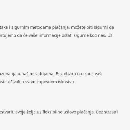
ataka i sigurnim metodama plaćanja, možete biti sigurni da
antujemo da će vaše informacije ostati sigurne kod nas. Uz
zimanja u našim radnjama. Bez obzira na izbor, vaši
biste uživali u svom kupovnom iskustvu.
variti svoje želje uz fleksibilne uslove plaćanja. Bez stresa i