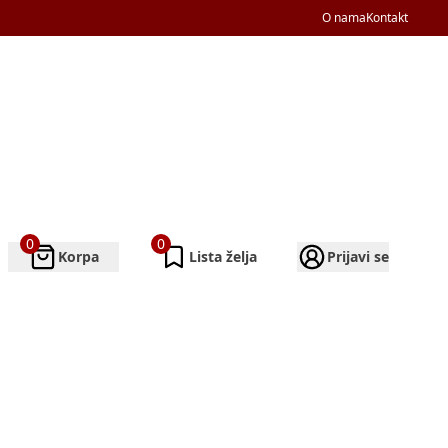
O nama
Kontakt
0
0
Korpa
Lista želja
Prijavi se