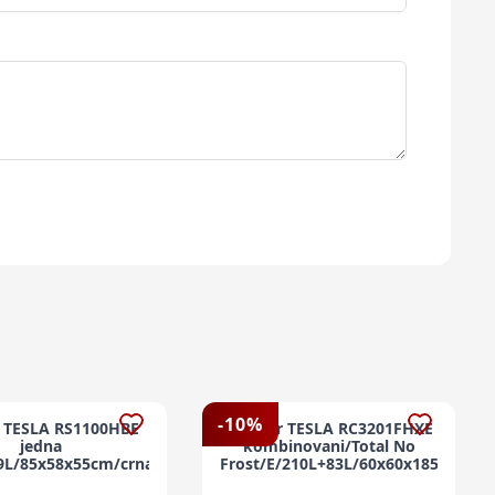
-
10
%
r TESLA RS1100HBE
Frižider TESLA RC3201FHXE
jedna
kombinovani/Total No
09L/85x58x55cm/crna
Frost/E/210L+83L/60x60x185cm/ino