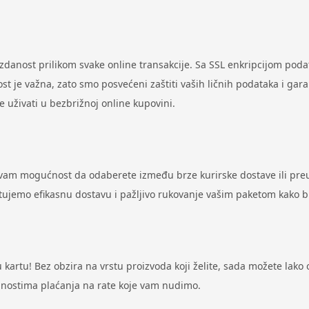
uzdanost prilikom svake online transakcije. Sa SSL enkripcijom pod
st je važna, zato smo posvećeni zaštiti vaših ličnih podataka i gar
uživati u bezbrižnoj online kupovini.
 vam mogućnost da odaberete između brze kurirske dostave ili preu
antujemo efikasnu dostavu i pažljivo rukovanje vašim paketom kako 
artu! Bez obzira na vrstu proizvoda koji želite, sada možete lako ost
odnostima plaćanja na rate koje vam nudimo.