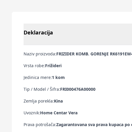
Deklaracija
Naziv proizvoda:
FRIZIDER KOMB. GORENJE RK6191EW4 
Vrsta robe:
Frižideri
Jedinica mere:
1 kom
Tip / Model / Šifra:
FRI000476A00000
Zemlja porekla:
Kina
Uvoznik:
Home Centar Vera
Prava potrošača:
Zagarantovana sva prava kupaca po o