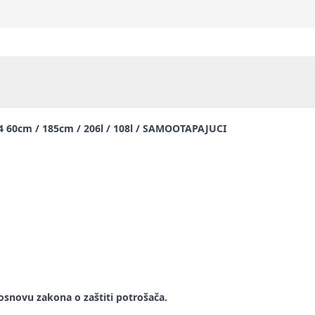
60cm / 185cm / 206l / 108l / SAMOOTAPAJUCI
snovu zakona o zaštiti potrošača.