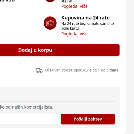
kupca!
Pogledaj više
Kupovina na 24 rate
Na 24 rate bez kamate samo uz
ličnu kartu!
Pogledaj više
Dodaj u korpu
Očekivani rok za isporuku je od
1
do
3 dana
eko od naših komercijalista.
Pošalji zahtev