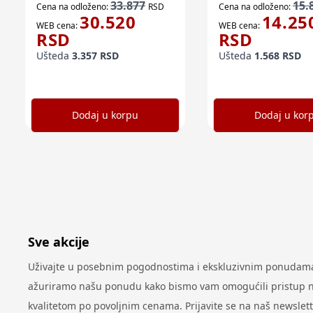
33.877
15.
Cena na odloženo:
RSD
Cena na odloženo:
30.520
14.25
WEB cena:
WEB cena:
RSD
RSD
Ušteda
3.357
RSD
Ušteda
1.568
RSD
Dodaj u korpu
Dodaj u kor
Sve akcije
Uživajte u posebnim pogodnostima i ekskluzivnim ponudama 
ažuriramo našu ponudu kako bismo vam omogućili pristup najn
kvalitetom po povoljnim cenama. Prijavite se na naš newslet