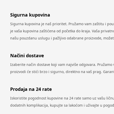
Sigurna kupovina
Sigurna kupovina je naš prioritet. Pružamo vam zaštitu i po
je vaša kupovina zaštićena od početka do kraja. Vaša privatno
našu pouzdanu uslugu i pažljivo odabrane proizvode, možete 
Načini dostave
Izaberite način dostave koji vam najviše odgovara. Pružamo
proizvodi će stići brzo i sigurno, direktno na vaš prag. Gar
Prodaja na 24 rate
Iskoristite pogodnost kupovine na 24 rate samo uz vašu ličnu k
dodatnih komplikacija, kupujte sa lakoćom i uživajte u pog