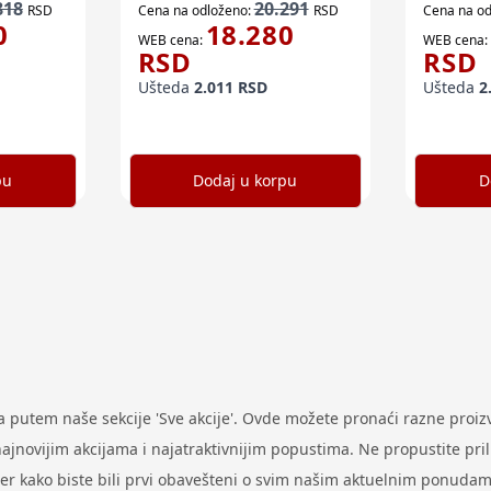
818
20.291
RSD
Cena na odloženo:
RSD
Cena na od
0
18.280
WEB cena:
WEB cena:
RSD
RSD
Ušteda
2.011
RSD
Ušteda
2
pu
Dodaj u korpu
D
putem naše sekcije 'Sve akcije'. Ovde možete pronaći razne proi
ovijim akcijama i najatraktivnijim popustima. Ne propustite prilik
ter kako biste bili prvi obavešteni o svim našim aktuelnim ponudam