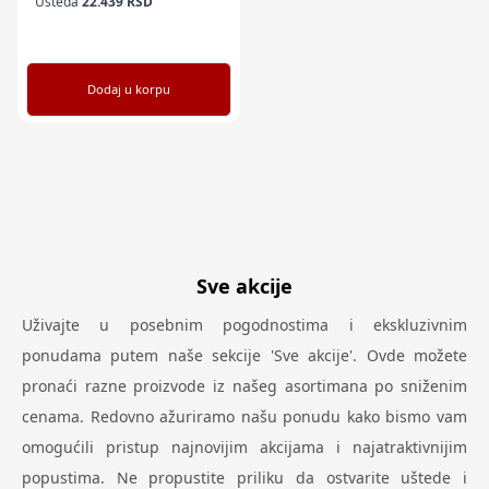
Ušteda
22.439
RSD
Dodaj u korpu
Sve akcije
Uživajte u posebnim pogodnostima i ekskluzivnim
ponudama putem naše sekcije 'Sve akcije'. Ovde možete
pronaći razne proizvode iz našeg asortimana po sniženim
cenama. Redovno ažuriramo našu ponudu kako bismo vam
omogućili pristup najnovijim akcijama i najatraktivnijim
popustima. Ne propustite priliku da ostvarite uštede i