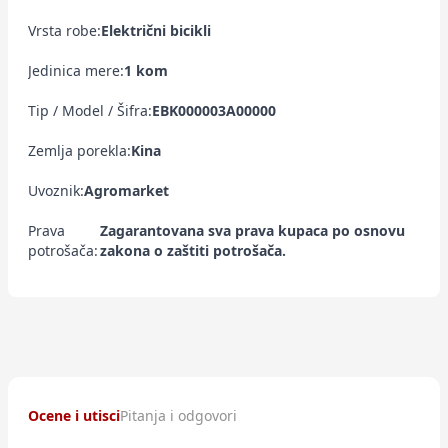
Vrsta robe:
Električni bicikli
Jedinica mere:
1 kom
Tip / Model / Šifra:
EBK000003A00000
Zemlja porekla:
Kina
Uvoznik:
Agromarket
Prava
Zagarantovana sva prava kupaca po osnovu
potrošača:
zakona o zaštiti potrošača.
Ocene i utisci
Pitanja i odgovori