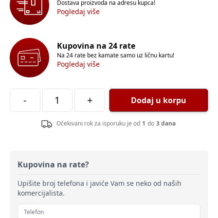
Dostava proizvoda na adresu kupca!
Pogledaj više
Kupovina na 24 rate
Na 24 rate bez kamate samo uz ličnu kartu!
Pogledaj više
-
+
Dodaj u korpu
Očekivani rok za isporuku je od
1
do
3 dana
Kupovina na rate?
Upišite broj telefona i javiće Vam se neko od naših
komercijalista.