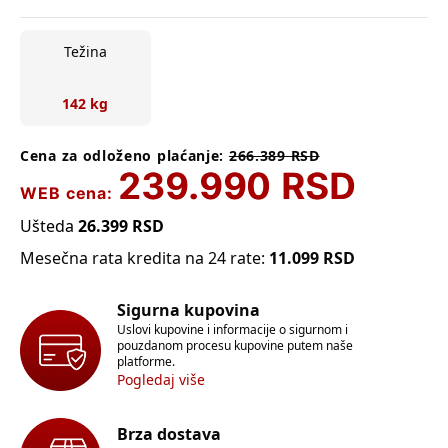
Težina
142 kg
Cena za odloženo plaćanje:
266.389
RSD
239.990
RSD
WEB cena:
Ušteda
26.399
RSD
Mesečna rata kredita na 24 rate:
11.099
RSD
Sigurna kupovina
Uslovi kupovine i informacije o sigurnom i
pouzdanom procesu kupovine putem naše
platforme.
Pogledaj više
Brza dostava