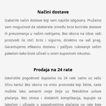
Načini dostave
Izaberite način dostave koji vam najviše odgovara. Pružamo
vam mogućnost da odaberete između brze kurirske dostave
ili preuzimanja u našim radnjama. Bez obzira na izbor, vaši
proizvodi će stići brzo i sigurno, direktno na vaš prag.
Garantujemo efikasnu dostavu i pažljivo rukovanje vašim
paketom kako biste uživali u svom kupovnom iskustvu.
Prodaja na 24 rate
Iskoristite pogodnost kupovine na 24 rate samo uz vašu
ličnu kartu! Bez obzira na vrstu proizvoda koji želite, sada
možete lako ostvariti svoje želje uz fleksibilne uslove
plaćanja. Bez stresa i dodatnih komplikacija, kupujte sa
lakoćom i uživajte u pogodnostima plaćanja na rate koje