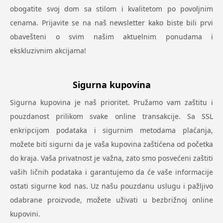
obogatite svoj dom sa stilom i kvalitetom po povoljnim
cenama. Prijavite se na naš newsletter kako biste bili prvi
obavešteni o svim našim aktuelnim ponudama i
ekskluzivnim akcijama!
Sigurna kupovina
Sigurna kupovina je naš prioritet. Pružamo vam zaštitu i
pouzdanost prilikom svake online transakcije. Sa SSL
enkripcijom podataka i sigurnim metodama plaćanja,
možete biti sigurni da je vaša kupovina zaštićena od početka
do kraja. Vaša privatnost je važna, zato smo posvećeni zaštiti
vaših ličnih podataka i garantujemo da će vaše informacije
ostati sigurne kod nas. Uz našu pouzdanu uslugu i pažljivo
odabrane proizvode, možete uživati u bezbrižnoj online
kupovini.