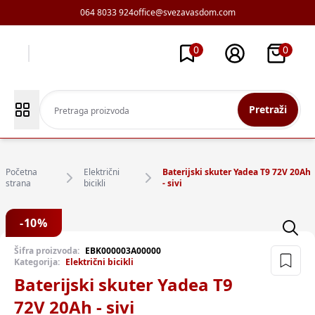
064 8033 924
office@svezavasdom.com
0
0
Pretraži
Početna
Električni
Baterijski skuter Yadea T9 72V 20Ah
strana
bicikli
- sivi
-
10
%
Šifra proizvoda:
EBK000003A00000
Kategorija:
Električni bicikli
Baterijski skuter Yadea T9
72V 20Ah - sivi