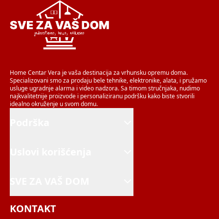
Home Centar Vera je vaša destinacija za vrhunsku opremu doma.
Specializovani smo za prodaju bele tehnike, elektronike, alata, i pružamo
usluge ugradnje alarma i video nadzora. Sa timom stručnjaka, nudimo
najkvalitetnije proizvode i personaliziranu podršku kako biste stvorili
idealno okruženje u svom domu.
Podrška
Uslovi korišćenja
SVE ZA VAŠ DOM
KONTAKT