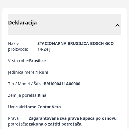
Deklaracija
Naziv
STACIONARNA BRUSILICA BOSCH GCO
proizvoda:
14-24 J
Vrsta robe:
Brusilice
Jedinica mere:
1 kom
Tip / Model / Šifra:
BRU000411A00000
Zemlja porekla:
Kina
Uvoznik:
Home Centar Vera
Prava
Zagarantovana sva prava kupaca po osnovu
potrošača:
zakona o zaštiti potrošača.