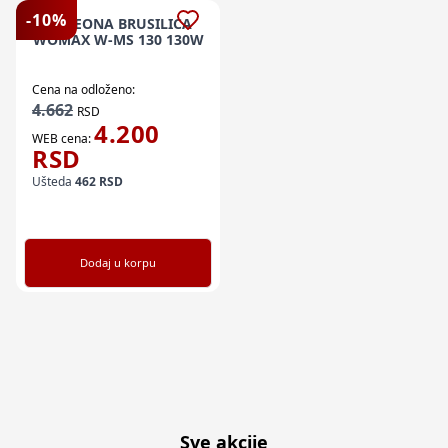
-
10
%
EL CEONA BRUSILICA
WOMAX W-MS 130 130W
Cena na odloženo:
4.662
RSD
4.200
WEB cena:
RSD
Ušteda
462
RSD
Dodaj u korpu
Sve akcije