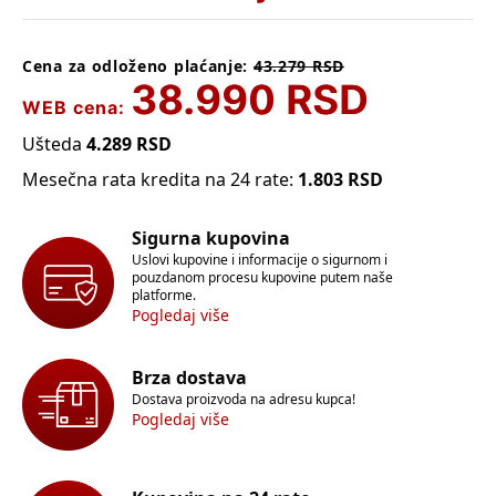
Cena za odloženo plaćanje:
43.279
RSD
38.990
RSD
WEB cena:
Ušteda
4.289
RSD
Mesečna rata kredita na 24 rate:
1.803
RSD
Sigurna kupovina
Uslovi kupovine i informacije o sigurnom i
pouzdanom procesu kupovine putem naše
platforme.
Pogledaj više
Brza dostava
Dostava proizvoda na adresu kupca!
Pogledaj više