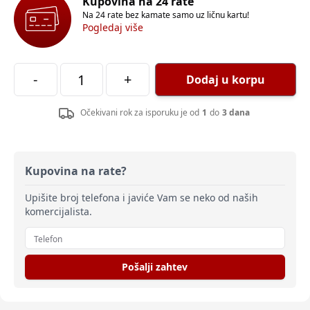
Kupovina na 24 rate
Na 24 rate bez kamate samo uz ličnu kartu!
Pogledaj više
-
+
Dodaj u korpu
Očekivani rok za isporuku je od
1
do
3 dana
Kupovina na rate?
Upišite broj telefona i javiće Vam se neko od naših
komercijalista.
Pošalji zahtev