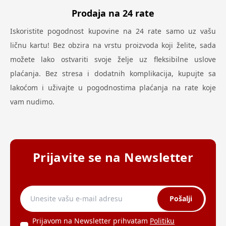
Prodaja na 24 rate
Iskoristite pogodnost kupovine na 24 rate samo uz vašu
ličnu kartu! Bez obzira na vrstu proizvoda koji želite, sada
možete lako ostvariti svoje želje uz fleksibilne uslove
plaćanja. Bez stresa i dodatnih komplikacija, kupujte sa
lakoćom i uživajte u pogodnostima plaćanja na rate koje
vam nudimo.
Prijavite se na Newsletter
Pošalji
Prijavom na Newsletter prihvatam
Politiku