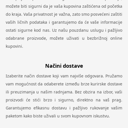
možete biti sigurni da je vaša kupovina zaštićena od početka
do kraja. Vaša privatnost je važna, zato smo posvećeni zaštiti
vaših ličnih podataka i garantujemo da će vaše informacije
ostati sigurne kod nas. Uz našu pouzdanu uslugu i pažljivo
odabrane proizvode, možete uživati u bezbrižnoj online
kupovini.
Načini dostave
Izaberite način dostave koji vam najviše odgovara. Pružamo
vam mogućnost da odaberete između brze kurirske dostave
ili preuzimanja u našim radnjama. Bez obzira na izbor, vaši
proizvodi će stići brzo i sigurno, direktno na vaš prag.
Garantujemo efikasnu dostavu i pažljivo rukovanje vašim
paketom kako biste uživali u svom kupovnom iskustvu.