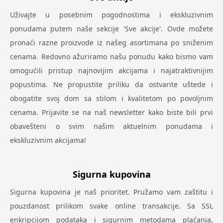
Uživajte u posebnim pogodnostima i ekskluzivnim
ponudama putem naše sekcije 'Sve akcije'. Ovde možete
pronaći razne proizvode iz našeg asortimana po sniženim
cenama. Redovno ažuriramo našu ponudu kako bismo vam
omogućili pristup najnovijim akcijama i najatraktivnijim
popustima. Ne propustite priliku da ostvarite uštede i
obogatite svoj dom sa stilom i kvalitetom po povoljnim
cenama. Prijavite se na naš newsletter kako biste bili prvi
obavešteni o svim našim aktuelnim ponudama i
ekskluzivnim akcijama!
Sigurna kupovina
Sigurna kupovina je naš prioritet. Pružamo vam zaštitu i
pouzdanost prilikom svake online transakcije. Sa SSL
enkripcijom podataka i sigurnim metodama plaćanja,