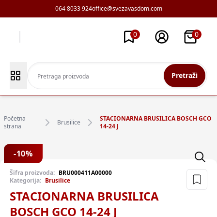
064 8033 924
office@svezavasdom.com
0
0
Pretraži
Početna
STACIONARNA BRUSILICA BOSCH GCO
Brusilice
strana
14-24 J
-
10
%
Šifra proizvoda:
BRU000411A00000
Kategorija:
Brusilice
STACIONARNA BRUSILICA
BOSCH GCO 14-24 J