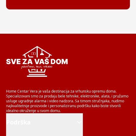
Home Centar Vera je vaša destinacija za vrhunsku opremu doma.
Specializovani smo za prodaju bele tehnike, elektronike, alata, i pružamo
usluge ugradnje alarma i video nadzora. Sa timom stručnjaka, nudimo
najkvalitetnije proizvode i personaliziranu podršku kako biste stvorili
idealno okruženje u svom domu.
Podrška