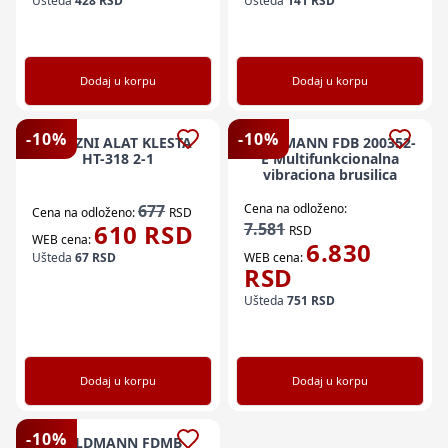
Ušteda
428
RSD
Ušteda
141
RSD
Dodaj u korpu
Dodaj u korpu
-
10
%
-
10
%
MREZNI ALAT KLESTA
FIELDMANN FDB 200352-
HT-318 2-1
E Multifunkcionalna
vibraciona brusilica
677
Cena na odloženo:
Cena na odloženo:
RSD
610
RSD
7.581
RSD
WEB cena:
6.830
Ušteda
67
RSD
WEB cena:
RSD
Ušteda
751
RSD
Dodaj u korpu
Dodaj u korpu
-
10
%
FIELDMANN FDMB