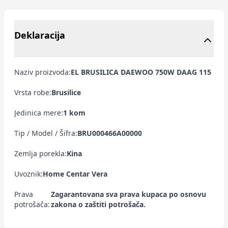
Deklaracija
Naziv proizvoda:
EL BRUSILICA DAEWOO 750W DAAG 115
Vrsta robe:
Brusilice
Jedinica mere:
1 kom
Tip / Model / Šifra:
BRU000466A00000
Zemlja porekla:
Kina
Uvoznik:
Home Centar Vera
Prava
Zagarantovana sva prava kupaca po osnovu
potrošača:
zakona o zaštiti potrošača.