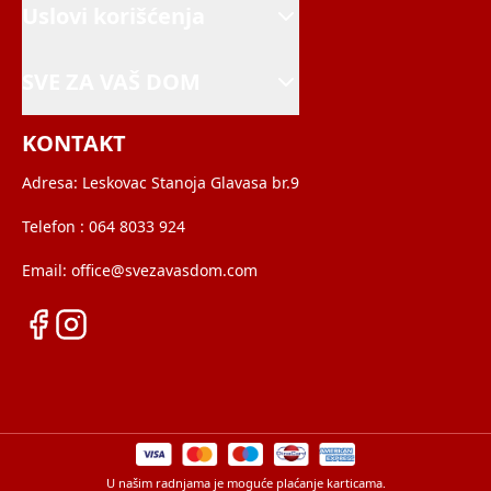
Uslovi korišćenja
SVE ZA VAŠ DOM
KONTAKT
Adresa:
Leskovac Stanoja Glavasa br.9
Telefon :
064 8033 924
Email:
office@svezavasdom.com
U našim radnjama je moguće plaćanje karticama.