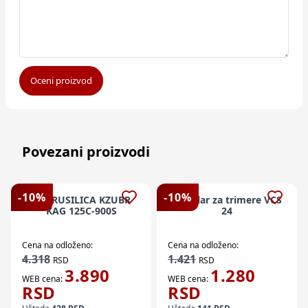
Oceni proizvod
Povezani proizvodi
-
10
%
-
10
%
EL BRUSILICA KZUBR
Cirkular za trimere VCS
KAG 125C-900S
24
Cena na odloženo:
Cena na odloženo:
4.318
1.421
RSD
RSD
3.890
1.280
WEB cena:
WEB cena:
RSD
RSD