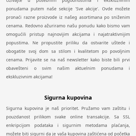
Uživajte u posebnim pogodnostima i ekskluzivnim
ponudama putem naše sekcije 'Sve akcije'. Ovde možete
pronaći razne proizvode iz našeg asortimana po sniženim
cenama. Redovno ažuriramo našu ponudu kako bismo vam
omogućili pristup najnovijim akcijama i najatraktivnijim
popustima. Ne propustite priliku da ostvarite uštede i
obogatite svoj dom sa stilom i kvalitetom po povoljnim
cenama. Prijavite se na naš newsletter kako biste bili prvi
obavešteni o svim našim aktuelnim ponudama i
ekskluzivnim akcijama!
Sigurna kupovina
Sigurna kupovina je naš prioritet. Pružamo vam zaštitu i
pouzdanost prilikom svake online transakcije. Sa SSL
enkripcijom podataka i sigurnim metodama plaćanja,
možete biti sigurni da je vaša kupovina zaštićena od početka