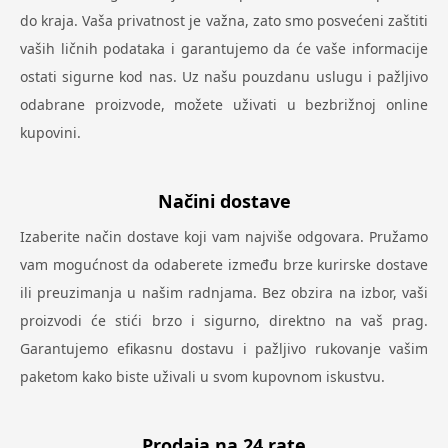
do kraja. Vaša privatnost je važna, zato smo posvećeni zaštiti
vaših ličnih podataka i garantujemo da će vaše informacije
ostati sigurne kod nas. Uz našu pouzdanu uslugu i pažljivo
odabrane proizvode, možete uživati u bezbrižnoj online
kupovini.
Načini dostave
Izaberite način dostave koji vam najviše odgovara. Pružamo
vam mogućnost da odaberete između brze kurirske dostave
ili preuzimanja u našim radnjama. Bez obzira na izbor, vaši
proizvodi će stići brzo i sigurno, direktno na vaš prag.
Garantujemo efikasnu dostavu i pažljivo rukovanje vašim
paketom kako biste uživali u svom kupovnom iskustvu.
Prodaja na 24 rate