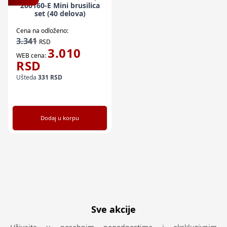
200160-E Mini brusilica
set (40 delova)
Cena na odloženo:
3.341
RSD
3.010
WEB cena:
RSD
Ušteda
331
RSD
Dodaj u korpu
Sve akcije