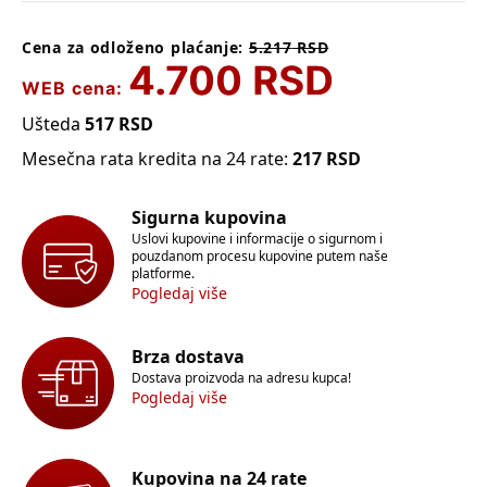
Cena za odloženo plaćanje:
5.217
RSD
4.700
RSD
WEB cena:
Ušteda
517
RSD
Mesečna rata kredita na 24 rate:
217
RSD
Sigurna kupovina
Uslovi kupovine i informacije o sigurnom i
pouzdanom procesu kupovine putem naše
platforme.
Pogledaj više
Brza dostava
Dostava proizvoda na adresu kupca!
Pogledaj više
Kupovina na 24 rate