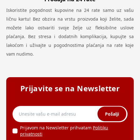
Iskoristite pogodnost kupovine na 24 rate samo uz vašu
ličnu kartu! Bez obzira na vrstu proizvoda koji želite, sada
možete lako ostvariti svoje želje uz fleksibilne uslove
plaćanja. Bez stresa i dodatnih komplikacija, kupujte sa
lakoćom i uživajte u pogodnostima plaćanja na rate koje
vam nudimo.
Prijavite se na Newsletter
Pošalji
Prijavom na Newsletter prihvatam
Politiku
privatnosti