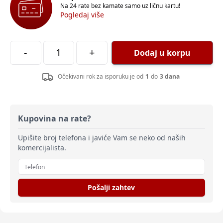
Na 24 rate bez kamate samo uz ličnu kartu!
Pogledaj više
-
+
Dodaj u korpu
Očekivani rok za isporuku je od
1
do
3 dana
Kupovina na rate?
Upišite broj telefona i javiće Vam se neko od naših
komercijalista.
Pošalji zahtev