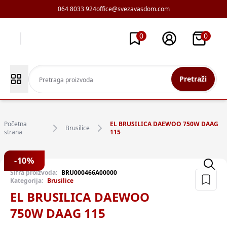
064 8033 924
office@svezavasdom.com
0
0
Pretraži
Početna
EL BRUSILICA DAEWOO 750W DAAG
Brusilice
strana
115
-
10
%
Šifra proizvoda:
BRU000466A00000
Kategorija:
Brusilice
EL BRUSILICA DAEWOO
750W DAAG 115