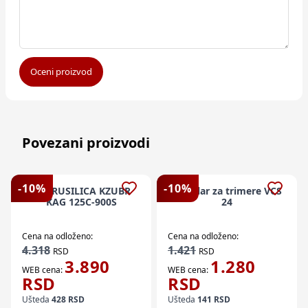
Oceni proizvod
Povezani proizvodi
-
10
%
-
10
%
EL BRUSILICA KZUBR
Cirkular za trimere VCS
KAG 125C-900S
24
Cena na odloženo:
Cena na odloženo:
4.318
1.421
RSD
RSD
3.890
1.280
WEB cena:
WEB cena:
RSD
RSD
Ušteda
428
RSD
Ušteda
141
RSD