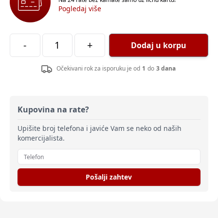
Pogledaj više
-
+
Dodaj u korpu
Očekivani rok za isporuku je od
1
do
3 dana
Kupovina na rate?
Upišite broj telefona i javiće Vam se neko od naših
komercijalista.
Pošalji zahtev