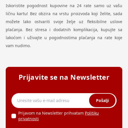
Iskoristite pogodnost kupovine na 24 rate samo uz vašu
ličnu kartu! Bez obzira na vrstu proizvoda koji želite, sada
možete lako ostvariti svoje želje uz fleksibilne uslove
plaćanja. Bez stresa i dodatnih komplikacija, kupujte sa
lakoćom i uživajte u pogodnostima plaćanja na rate koje
vam nudimo.
Prijavite se na Newsletter
Pošalji
Prijavom na Newsletter prihvatam
Politiku
privatnosti