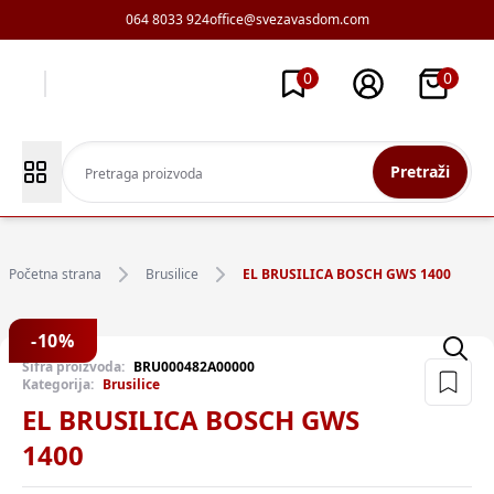
064 8033 924
office@svezavasdom.com
0
0
Pretraži
Početna strana
Brusilice
EL BRUSILICA BOSCH GWS 1400
-
10
%
Šifra proizvoda:
BRU000482A00000
Kategorija:
Brusilice
EL BRUSILICA BOSCH GWS
1400