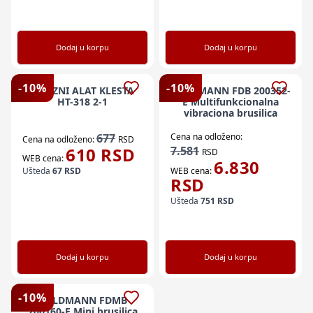
Dodaj u korpu
Dodaj u korpu
-
10
%
-
10
%
MREZNI ALAT KLESTA
FIELDMANN FDB 200352-
HT-318 2-1
E Multifunkcionalna
vibraciona brusilica
677
Cena na odloženo:
Cena na odloženo:
RSD
610
RSD
7.581
RSD
WEB cena:
6.830
Ušteda
67
RSD
WEB cena:
RSD
Ušteda
751
RSD
Dodaj u korpu
Dodaj u korpu
-
10
%
FIELDMANN FDMB
200160-E Mini brusilica