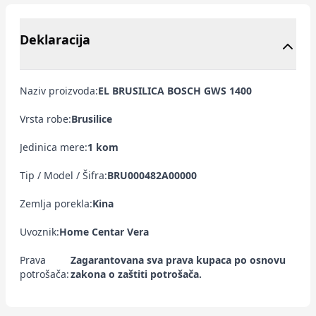
Deklaracija
Naziv proizvoda:
EL BRUSILICA BOSCH GWS 1400
Vrsta robe:
Brusilice
Jedinica mere:
1 kom
Tip / Model / Šifra:
BRU000482A00000
Zemlja porekla:
Kina
Uvoznik:
Home Centar Vera
Prava
Zagarantovana sva prava kupaca po osnovu
potrošača:
zakona o zaštiti potrošača.