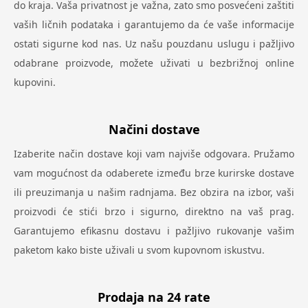
do kraja. Vaša privatnost je važna, zato smo posvećeni zaštiti
vaših ličnih podataka i garantujemo da će vaše informacije
ostati sigurne kod nas. Uz našu pouzdanu uslugu i pažljivo
odabrane proizvode, možete uživati u bezbrižnoj online
kupovini.
Načini dostave
Izaberite način dostave koji vam najviše odgovara. Pružamo
vam mogućnost da odaberete između brze kurirske dostave
ili preuzimanja u našim radnjama. Bez obzira na izbor, vaši
proizvodi će stići brzo i sigurno, direktno na vaš prag.
Garantujemo efikasnu dostavu i pažljivo rukovanje vašim
paketom kako biste uživali u svom kupovnom iskustvu.
Prodaja na 24 rate