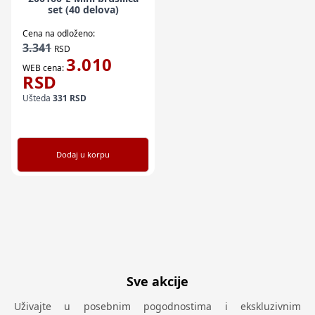
set (40 delova)
Cena na odloženo:
3.341
RSD
3.010
WEB cena:
RSD
Ušteda
331
RSD
Dodaj u korpu
Sve akcije
Uživajte u posebnim pogodnostima i ekskluzivnim