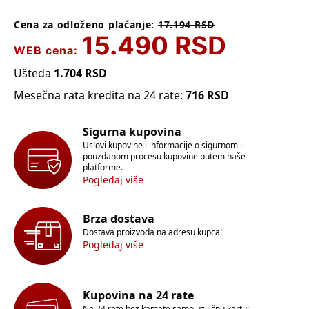
Cena za odloženo plaćanje:
17.194
RSD
15.490
RSD
WEB cena:
Ušteda
1.704
RSD
Mesečna rata kredita na 24 rate:
716
RSD
Sigurna kupovina
Uslovi kupovine i informacije o sigurnom i
pouzdanom procesu kupovine putem naše
platforme.
Pogledaj više
Brza dostava
Dostava proizvoda na adresu kupca!
Pogledaj više
Kupovina na 24 rate
Na 24 rate bez kamate samo uz ličnu kartu!