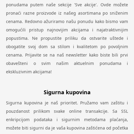
ponudama putem naše sekcije 'Sve akcije'. Ovde možete
pronaći razne proizvode iz našeg asortimana po sniženim
cenama. Redovno ažuriramo našu ponudu kako bismo vam
omogućili pristup najnovijim akcijama i najatraktivnijim
popustima. Ne propustite priliku da ostvarite uštede i
obogatite svoj dom sa stilom i kvalitetom po povoljnim
cenama. Prijavite se na naš newsletter kako biste bili prvi
obavešteni o svim našim aktuelnim ponudama i
ekskluzivnim akcijama!
Sigurna kupovina
Sigurna kupovina je naš prioritet. Pružamo vam zaštitu i
pouzdanost prilikom svake online transakcije. Sa SSL
enkripcijom podataka i sigurnim metodama plaćanja,
možete biti sigurni da je vaša kupovina zaštićena od početka