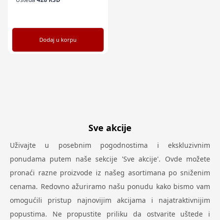
Dodaj u korpu
Sve akcije
Uživajte u posebnim pogodnostima i ekskluzivnim
ponudama putem naše sekcije 'Sve akcije'. Ovde možete
pronaći razne proizvode iz našeg asortimana po sniženim
cenama. Redovno ažuriramo našu ponudu kako bismo vam
omogućili pristup najnovijim akcijama i najatraktivnijim
popustima. Ne propustite priliku da ostvarite uštede i