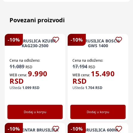
Povezani proizvodi
-
10
%
-
10
%
EL BRUSLICA KZUBR
EL BRUSILICA BOSCH
KAG230-2500
GWS 1400
Cena na odloženo:
Cena na odloženo:
11.089
17.194
RSD
RSD
9.990
15.490
WEB cena:
WEB cena:
RSD
RSD
Ušteda
1.099
RSD
Ušteda
1.704
RSD
Dodaj u korpu
Dodaj u korpu
-
10
%
-
10
%
EKSCENTAR BRUSILICA
EL BRUSILICA 600W