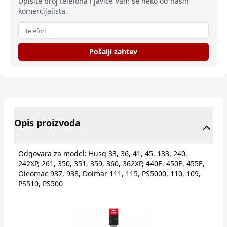
Upišite broj telefona i javiće Vam se neko od naših
komercijalista.
Pošalji zahtev
Opis proizvoda
Odgovara za model: Husq 33, 36, 41, 45, 133, 240,
242XP, 261, 350, 351, 359, 360, 362XP, 440E, 450E, 455E,
Oleomac 937, 938, Dolmar 111, 115, PS5000, 110, 109,
PS510, PS500