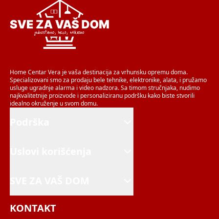
Home Centar Vera je vaša destinacija za vrhunsku opremu doma.
Specializovani smo za prodaju bele tehnike, elektronike, alata, i pružamo
usluge ugradnje alarma i video nadzora. Sa timom stručnjaka, nudimo
najkvalitetnije proizvode i personaliziranu podršku kako biste stvorili
idealno okruženje u svom domu.
Podrška
Uslovi korišćenja
SVE ZA VAŠ DOM
KONTAKT