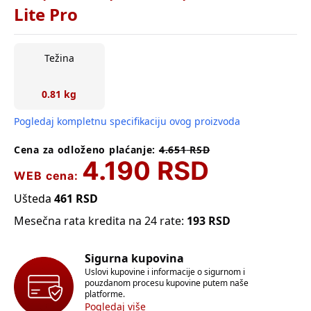
Lite Pro
Težina
0.81 kg
Pogledaj kompletnu specifikaciju ovog proizvoda
Cena za odloženo plaćanje:
4.651
RSD
4.190
RSD
WEB cena:
Ušteda
461
RSD
Mesečna rata kredita na 24 rate:
193
RSD
Sigurna kupovina
Uslovi kupovine i informacije o sigurnom i
pouzdanom procesu kupovine putem naše
platforme.
Pogledaj više