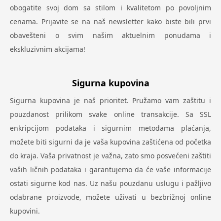
obogatite svoj dom sa stilom i kvalitetom po povoljnim
cenama. Prijavite se na naš newsletter kako biste bili prvi
obavešteni o svim našim aktuelnim ponudama i
ekskluzivnim akcijama!
Sigurna kupovina
Sigurna kupovina je naš prioritet. Pružamo vam zaštitu i
pouzdanost prilikom svake online transakcije. Sa SSL
enkripcijom podataka i sigurnim metodama plaćanja,
možete biti sigurni da je vaša kupovina zaštićena od početka
do kraja. Vaša privatnost je važna, zato smo posvećeni zaštiti
vaših ličnih podataka i garantujemo da će vaše informacije
ostati sigurne kod nas. Uz našu pouzdanu uslugu i pažljivo
odabrane proizvode, možete uživati u bezbrižnoj online
kupovini.