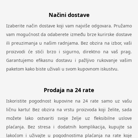
Načini dostave
Izaberite način dostave koji vam najviše odgovara. Pružamo
vam mogućnost da odaberete između brze kurirske dostave
ili preuzimanja u našim radnjama. Bez obzira na izbor, vaši
proizvodi će stići brzo i sigurno, direktno na vaš prag.
Garantujemo efikasnu dostavu i pažljivo rukovanje vašim
paketom kako biste uživali u svom kupovnom iskustvu.
Prodaja na 24 rate
Iskoristite pogodnost kupovine na 24 rate samo uz vašu
ličnu kartu! Bez obzira na vrstu proizvoda koji želite, sada
možete lako ostvariti svoje želje uz fleksibilne uslove
plaćanja. Bez stresa i dodatnih komplikacija, kupujte sa
lakoćom i uživajte u pogodnostima plaćanja na rate koje