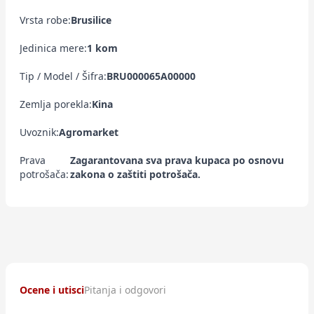
Vrsta robe:
Brusilice
Jedinica mere:
1 kom
Tip / Model / Šifra:
BRU000065A00000
Zemlja porekla:
Kina
Uvoznik:
Agromarket
Prava
Zagarantovana sva prava kupaca po osnovu
potrošača:
zakona o zaštiti potrošača.
Ocene i utisci
Pitanja i odgovori