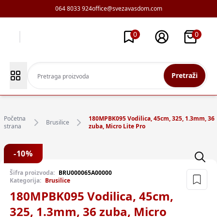
064 8033 924
office@svezavasdom.com
0
0
Pretraži
Početna
180MPBK095 Vodilica, 45cm, 325, 1.3mm, 36
Brusilice
strana
zuba, Micro Lite Pro
-
10
%
Šifra proizvoda:
BRU000065A00000
Kategorija:
Brusilice
180MPBK095 Vodilica, 45cm,
325, 1.3mm, 36 zuba, Micro