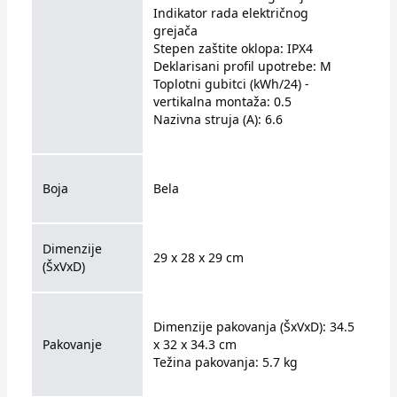
Indikator rada električnog
grejača
Stepen zaštite oklopa: IPX4
Deklarisani profil upotrebe: M
Toplotni gubitci (kWh/24) -
vertikalna montaža: 0.5
Nazivna struja (A): 6.6
Boja
Bela
Dimenzije
29 x 28 x 29 cm
(ŠxVxD)
Dimenzije pakovanja (ŠxVxD): 34.5
Pakovanje
x 32 x 34.3 cm
Težina pakovanja: 5.7 kg