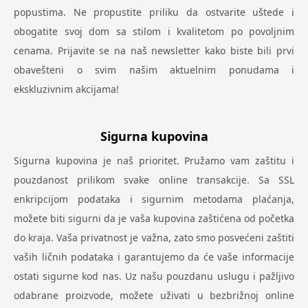
popustima. Ne propustite priliku da ostvarite uštede i
obogatite svoj dom sa stilom i kvalitetom po povoljnim
cenama. Prijavite se na naš newsletter kako biste bili prvi
obavešteni o svim našim aktuelnim ponudama i
ekskluzivnim akcijama!
Sigurna kupovina
Sigurna kupovina je naš prioritet. Pružamo vam zaštitu i
pouzdanost prilikom svake online transakcije. Sa SSL
enkripcijom podataka i sigurnim metodama plaćanja,
možete biti sigurni da je vaša kupovina zaštićena od početka
do kraja. Vaša privatnost je važna, zato smo posvećeni zaštiti
vaših ličnih podataka i garantujemo da će vaše informacije
ostati sigurne kod nas. Uz našu pouzdanu uslugu i pažljivo
odabrane proizvode, možete uživati u bezbrižnoj online