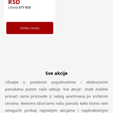
RSD
Ušteda
671
RSD
Dodaj u korpu
Sve akcije
Uživajte u posebnim pogodnostima i ekskluzivnim
ponudama putem naše sekcije 'Sve akcije'. Ovde možete
pronaći razne proizvode iz našeg asortimana po sniženim
cenama. Redovno ažuriramo našu ponudu kako bismo vam
omogućili pristup najnovijim akcijama i najatraktivnijim