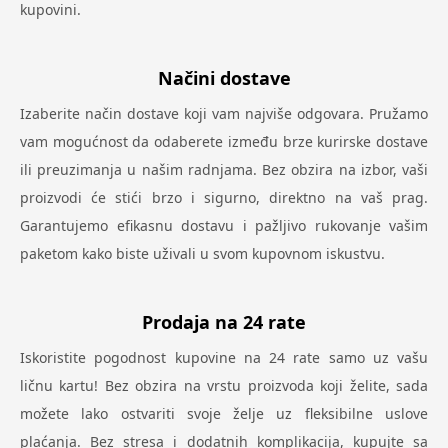
kupovini.
Načini dostave
Izaberite način dostave koji vam najviše odgovara. Pružamo
vam mogućnost da odaberete između brze kurirske dostave
ili preuzimanja u našim radnjama. Bez obzira na izbor, vaši
proizvodi će stići brzo i sigurno, direktno na vaš prag.
Garantujemo efikasnu dostavu i pažljivo rukovanje vašim
paketom kako biste uživali u svom kupovnom iskustvu.
Prodaja na 24 rate
Iskoristite pogodnost kupovine na 24 rate samo uz vašu
ličnu kartu! Bez obzira na vrstu proizvoda koji želite, sada
možete lako ostvariti svoje želje uz fleksibilne uslove
plaćanja. Bez stresa i dodatnih komplikacija, kupujte sa