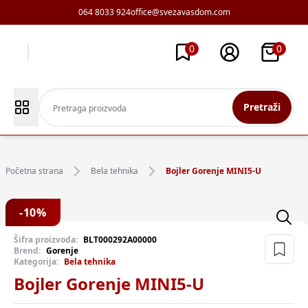
064 8033 924
office@svezavasdom.com
0
0
Pretraži
Početna strana
Bela tehnika
Bojler Gorenje MINI5-U
-
10
%
Šifra proizvoda:
BLT000292A00000
Brend:
Gorenje
Kategorija:
Bela tehnika
Bojler Gorenje MINI5-U