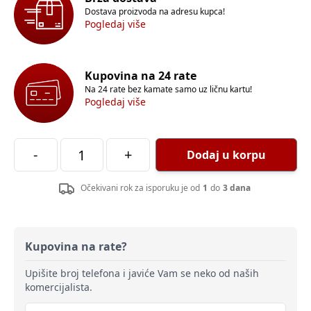
Dostava proizvoda na adresu kupca!
Pogledaj više
Kupovina na 24 rate
Na 24 rate bez kamate samo uz ličnu kartu!
Pogledaj više
-
+
Dodaj u korpu
Očekivani rok za isporuku je od
1
do
3 dana
Kupovina na rate?
Upišite broj telefona i javiće Vam se neko od naših
komercijalista.