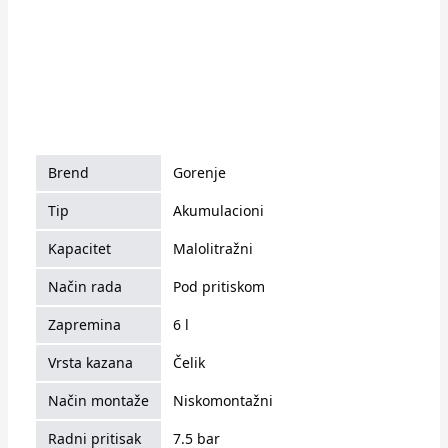
Brend
Gorenje
Tip
Akumulacioni
Kapacitet
Malolitražni
Način rada
Pod pritiskom
Zapremina
6 l
Vrsta kazana
Čelik
Način montaže
Niskomontažni
Radni pritisak
7.5 bar