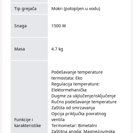
Tip grejača
Mokri (potopljen u vodu)
Snaga
1500 W
Masa
4.7 kg
Podešavanje temperature
termostata: Eko
Regulacija temperature:
Elektormehanička
Dugme za ukjlučenje/isključenje
Ručno podešavanje temperature
Zaštita od smrzavanja
Opcija priključka povratnog
Funkcije i
ventila
karakteristike
Termometar: Bimetalni
Zaštitna anoda: Magnezijumska