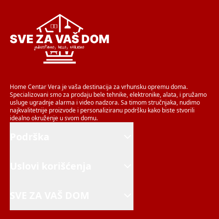
Home Centar Vera je vaša destinacija za vrhunsku opremu doma.
Specializovani smo za prodaju bele tehnike, elektronike, alata, i pružamo
usluge ugradnje alarma i video nadzora. Sa timom stručnjaka, nudimo
najkvalitetnije proizvode i personaliziranu podršku kako biste stvorili
idealno okruženje u svom domu.
Podrška
Uslovi korišćenja
SVE ZA VAŠ DOM