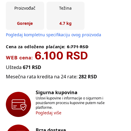
Proizvođač
Težina
Gorenje
4.7 kg
Pogledaj kompletnu specifikaciju ovog proizvoda
Cena za odloženo plaćanje:
6.771
RSD
6.100
RSD
WEB cena:
Ušteda
671
RSD
Mesečna rata kredita na 24 rate:
282
RSD
Sigurna kupovina
Uslovi kupovine i informacije o sigurnom i
pouzdanom procesu kupovine putem naše
platforme.
Pogledaj više
Brza dostava