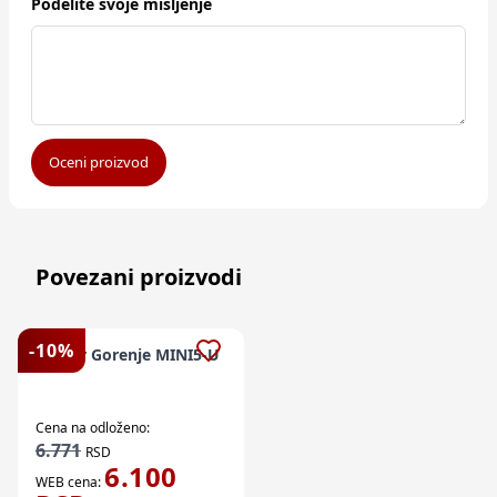
Podelite svoje mišljenje
Oceni proizvod
Povezani proizvodi
-
10
%
Bojler Gorenje MINI5-U
Cena na odloženo:
6.771
RSD
6.100
WEB cena: