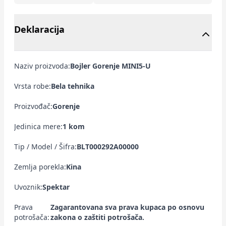
Deklaracija
Naziv proizvoda:
Bojler Gorenje MINI5-U
Vrsta robe:
Bela tehnika
Proizvođač:
Gorenje
Jedinica mere:
1 kom
Tip / Model / Šifra:
BLT000292A00000
Zemlja porekla:
Kina
Uvoznik:
Spektar
Prava
Zagarantovana sva prava kupaca po osnovu
potrošača:
zakona o zaštiti potrošača.