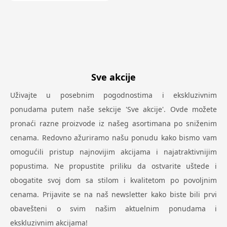
Sve akcije
Uživajte u posebnim pogodnostima i ekskluzivnim
ponudama putem naše sekcije 'Sve akcije'. Ovde možete
pronaći razne proizvode iz našeg asortimana po sniženim
cenama. Redovno ažuriramo našu ponudu kako bismo vam
omogućili pristup najnovijim akcijama i najatraktivnijim
popustima. Ne propustite priliku da ostvarite uštede i
obogatite svoj dom sa stilom i kvalitetom po povoljnim
cenama. Prijavite se na naš newsletter kako biste bili prvi
obavešteni o svim našim aktuelnim ponudama i
ekskluzivnim akcijama!