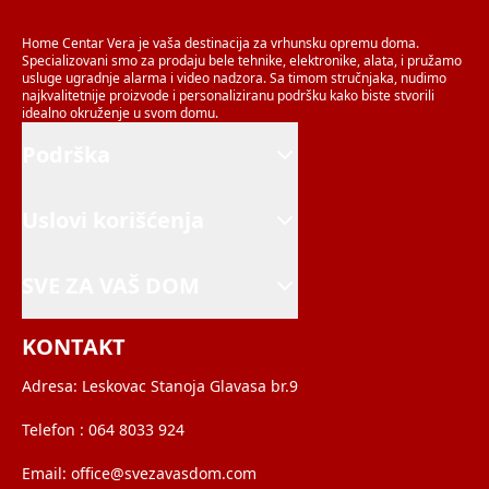
Home Centar Vera je vaša destinacija za vrhunsku opremu doma.
Specializovani smo za prodaju bele tehnike, elektronike, alata, i pružamo
usluge ugradnje alarma i video nadzora. Sa timom stručnjaka, nudimo
najkvalitetnije proizvode i personaliziranu podršku kako biste stvorili
idealno okruženje u svom domu.
Podrška
Uslovi korišćenja
SVE ZA VAŠ DOM
KONTAKT
Adresa:
Leskovac Stanoja Glavasa br.9
Telefon :
064 8033 924
Email:
office@svezavasdom.com