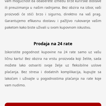
vam mogućnost da odaberete između brze kurirske dostave
ili preuzimanja u našim radnjama. Bez obzira na izbor, vaši
proizvodi će stići brzo i sigurno, direktno na vaš prag.
Garantujemo efikasnu dostavu i pažljivo rukovanje vašim
paketom kako biste uživali u svom kupovnom iskustvu.
Prodaja na 24 rate
Iskoristite pogodnost kupovine na 24 rate samo uz vašu
ličnu kartu! Bez obzira na vrstu proizvoda koji želite, sada
možete lako ostvariti svoje želje uz fleksibilne uslove
plaćanja. Bez stresa i dodatnih komplikacija, kupujte sa
lakoćom i uživajte u pogodnostima plaćanja na rate koje
vam nudimo.