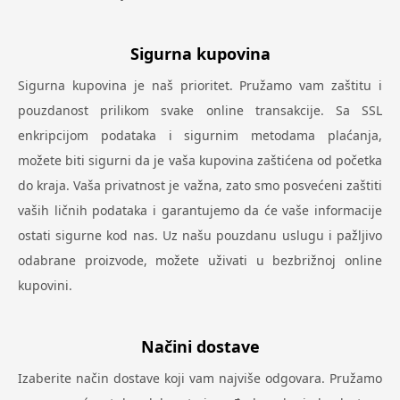
Sigurna kupovina
Sigurna kupovina je naš prioritet. Pružamo vam zaštitu i
pouzdanost prilikom svake online transakcije. Sa SSL
enkripcijom podataka i sigurnim metodama plaćanja,
možete biti sigurni da je vaša kupovina zaštićena od početka
do kraja. Vaša privatnost je važna, zato smo posvećeni zaštiti
vaših ličnih podataka i garantujemo da će vaše informacije
ostati sigurne kod nas. Uz našu pouzdanu uslugu i pažljivo
odabrane proizvode, možete uživati u bezbrižnoj online
kupovini.
Načini dostave
Izaberite način dostave koji vam najviše odgovara. Pružamo