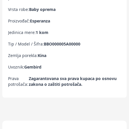
Vrsta robe:
Baby oprema
Proizvođač:
Esperanza
Jedinica mere:
1 kom
Tip / Model / Šifra:
BBO000005A00000
Zemlja porekla:
Kina
Uvoznik:
Gembird
Prava
Zagarantovana sva prava kupaca po osnovu
potrošača:
zakona o zaštiti potrošača.