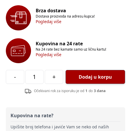
Brza dostava
Dostava proizvoda na adresu kupca!
Pogledaj više
Kupovina na 24 rate
Na 24 rate bez kamate samo uz ličnu kartu!
Pogledaj više
-
+
Dodaj u korpu
Očekivani rok za isporuku je od
1
do
3 dana
Kupovina na rate?
Upišite broj telefona i javiće Vam se neko od naših