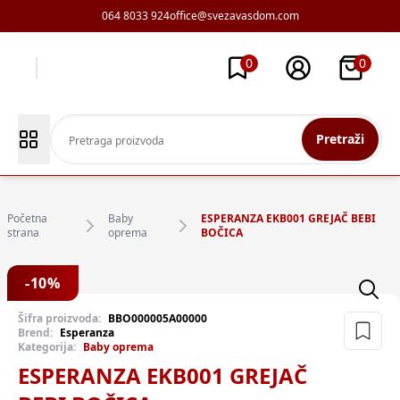
064 8033 924
office@svezavasdom.com
0
0
Pretraži
Početna
Baby
ESPERANZA EKB001 GREJAČ BEBI
strana
oprema
BOČICA
-
10
%
Šifra proizvoda:
BBO000005A00000
Brend:
Esperanza
Kategorija:
Baby oprema
ESPERANZA EKB001 GREJAČ