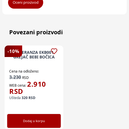
Oceni proizvod
Povezani proizvodi
-
10
%
ESPERANZA EKB001
GREJAČ BEBI BOČICA
Cena na odloženo:
3.230
RSD
2.910
WEB cena:
RSD
Ušteda
320
RSD
Dodaj u korpu