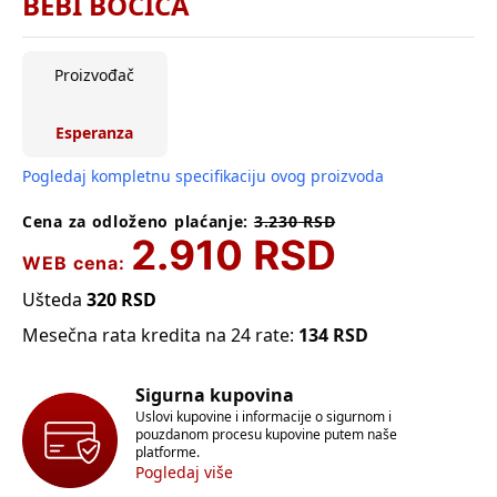
BEBI BOČICA
Proizvođač
Esperanza
Pogledaj kompletnu specifikaciju ovog proizvoda
Cena za odloženo plaćanje:
3.230
RSD
2.910
RSD
WEB cena:
Ušteda
320
RSD
Mesečna rata kredita na 24 rate:
134
RSD
Sigurna kupovina
Uslovi kupovine i informacije o sigurnom i
pouzdanom procesu kupovine putem naše
platforme.
Pogledaj više