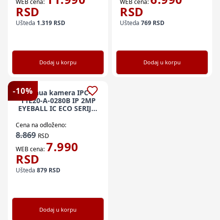
WEB cena:
WEB cena:
RSD
RSD
Ušteda
1.319
RSD
Ušteda
769
RSD
Dodaj u korpu
Dodaj u korpu
-
10
%
Dahua kamera IPC-
T1E20-A-0280B IP 2MP
EYEBALL IC ECO SERIJA;
2.8MM; IC 30M;
MIKROFON; IP67
Cena na odloženo:
8.869
RSD
7.990
WEB cena:
RSD
Ušteda
879
RSD
Dodaj u korpu