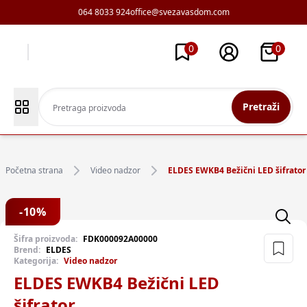
064 8033 924
office@svezavasdom.com
0
0
Pretraži
Početna strana
Video nadzor
ELDES EWKB4 Bežični LED šifrator
-
10
%
Šifra proizvoda:
FDK000092A00000
Brend:
ELDES
Kategorija:
Video nadzor
ELDES EWKB4 Bežični LED
šifrator