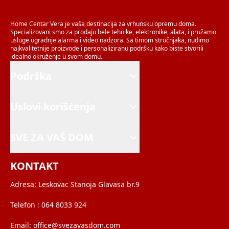
Home Centar Vera je vaša destinacija za vrhunsku opremu doma.
Specializovani smo za prodaju bele tehnike, elektronike, alata, i pružamo
usluge ugradnje alarma i video nadzora. Sa timom stručnjaka, nudimo
najkvalitetnije proizvode i personaliziranu podršku kako biste stvorili
idealno okruženje u svom domu.
Podrška
Uslovi korišćenja
SVE ZA VAŠ DOM
KONTAKT
Adresa:
Leskovac Stanoja Glavasa br.9
Telefon :
064 8033 924
Email:
office@svezavasdom.com