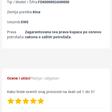
Tip / Model / Šifra:
FDK000092A00000
Zemlja porekla:
Kina
Uvoznik:
EWE
Prava
Zagarantovana sva prava kupaca po osnovu
potrošača:
zakona o zaštiti potrošača.
Ocene i utisci
Pitanja i odgovori
Kako biste ocenili ovaj proizvod na skali od 1 do 5?