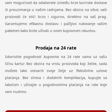
vam mogućnost da odaberete između brze kurirske dostave
ili preuzimanja u našim radnjama. Bez obzira na izbor, vaši
proizvodi će stići brzo i sigurno, direktno na vaš prag.
Garantujemo efikasnu dostavu i pažljivo rukovanje vašim
paketom kako biste uživali u svom kupovnom iskustvu.
Prodaja na 24 rate
Iskoristite pogodnost kupovine na 24 rate samo uz vašu
ličnu kartu! Bez obzira na vrstu proizvoda koji želite, sada
možete lako ostvariti svoje želje uz fleksibilne uslove
plaćanja. Bez stresa i dodatnih komplikacija, kupujte sa
lakoćom i uživajte u pogodnostima plaćanja na rate koje
vam nudimo.