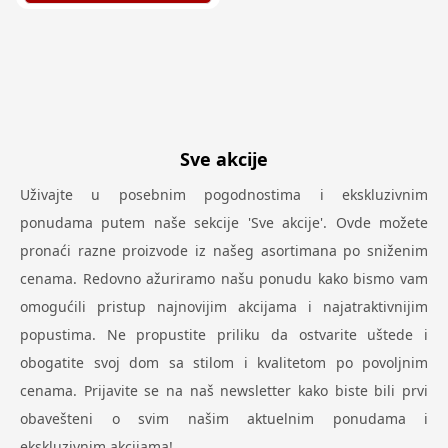
Sve akcije
Uživajte u posebnim pogodnostima i ekskluzivnim
ponudama putem naše sekcije 'Sve akcije'. Ovde možete
pronaći razne proizvode iz našeg asortimana po sniženim
cenama. Redovno ažuriramo našu ponudu kako bismo vam
omogućili pristup najnovijim akcijama i najatraktivnijim
popustima. Ne propustite priliku da ostvarite uštede i
obogatite svoj dom sa stilom i kvalitetom po povoljnim
cenama. Prijavite se na naš newsletter kako biste bili prvi
obavešteni o svim našim aktuelnim ponudama i
ekskluzivnim akcijama!