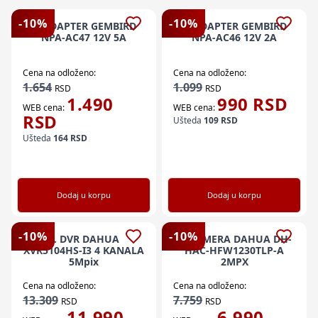
-
10
%
-
10
%
V. ADAPTER GEMBIRD
V. ADAPTER GEMBIRD
NPA-AC47 12V 5A
NPA-AC46 12V 2A
Cena na odloženo:
Cena na odloženo:
1.654
1.099
RSD
RSD
1.490
990
RSD
WEB cena:
WEB cena:
RSD
Ušteda
109
RSD
Ušteda
164
RSD
Dodaj u korpu
Dodaj u korpu
-
10
%
-
10
%
V. DVR DAHUA
V. KAMERA DAHUA DH-
XVR5104HS-I3 4 KANALA
HAC-HFW1230TLP-A
5Mpix
2MPX
Cena na odloženo:
Cena na odloženo:
13.309
7.759
RSD
RSD
11.990
6.990