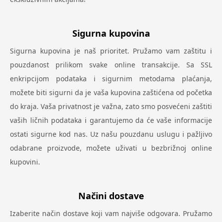
Sigurna kupovina
Sigurna kupovina je naš prioritet. Pružamo vam zaštitu i
pouzdanost prilikom svake online transakcije. Sa SSL
enkripcijom podataka i sigurnim metodama plaćanja,
možete biti sigurni da je vaša kupovina zaštićena od početka
do kraja. Vaša privatnost je važna, zato smo posvećeni zaštiti
vaših ličnih podataka i garantujemo da će vaše informacije
ostati sigurne kod nas. Uz našu pouzdanu uslugu i pažljivo
odabrane proizvode, možete uživati u bezbrižnoj online
kupovini.
Načini dostave
Izaberite način dostave koji vam najviše odgovara. Pružamo