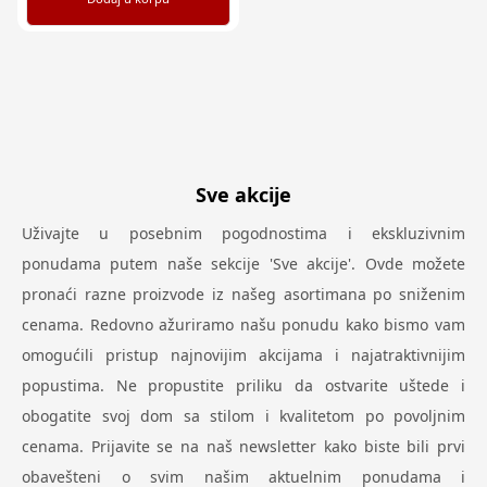
Sve akcije
Uživajte u posebnim pogodnostima i ekskluzivnim
ponudama putem naše sekcije 'Sve akcije'. Ovde možete
pronaći razne proizvode iz našeg asortimana po sniženim
cenama. Redovno ažuriramo našu ponudu kako bismo vam
omogućili pristup najnovijim akcijama i najatraktivnijim
popustima. Ne propustite priliku da ostvarite uštede i
obogatite svoj dom sa stilom i kvalitetom po povoljnim
cenama. Prijavite se na naš newsletter kako biste bili prvi
obavešteni o svim našim aktuelnim ponudama i