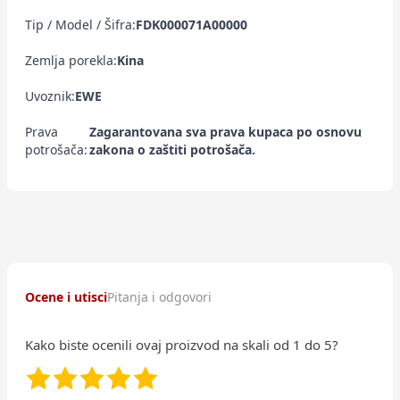
Tip / Model / Šifra:
FDK000071A00000
Zemlja porekla:
Kina
Uvoznik:
EWE
Prava
Zagarantovana sva prava kupaca po osnovu
potrošača:
zakona o zaštiti potrošača.
Ocene i utisci
Pitanja i odgovori
Kako biste ocenili ovaj proizvod na skali od 1 do 5?