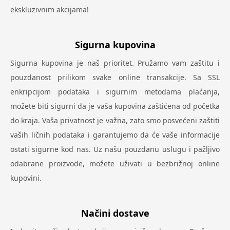
ekskluzivnim akcijama!
Sigurna kupovina
Sigurna kupovina je naš prioritet. Pružamo vam zaštitu i
pouzdanost prilikom svake online transakcije. Sa SSL
enkripcijom podataka i sigurnim metodama plaćanja,
možete biti sigurni da je vaša kupovina zaštićena od početka
do kraja. Vaša privatnost je važna, zato smo posvećeni zaštiti
vaših ličnih podataka i garantujemo da će vaše informacije
ostati sigurne kod nas. Uz našu pouzdanu uslugu i pažljivo
odabrane proizvode, možete uživati u bezbrižnoj online
kupovini.
Načini dostave