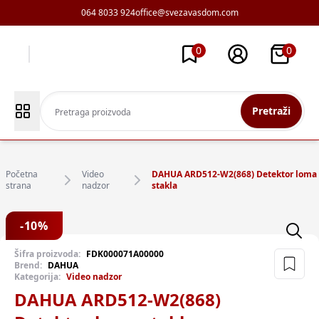
064 8033 924
office@svezavasdom.com
0
0
Pretraži
Početna
Video
DAHUA ARD512-W2(868) Detektor loma
strana
nadzor
stakla
-
10
%
Šifra proizvoda:
FDK000071A00000
Brend:
DAHUA
Kategorija:
Video nadzor
DAHUA ARD512-W2(868)