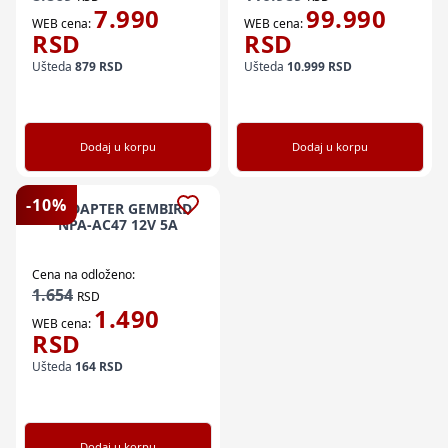
7.990
99.990
WEB cena:
WEB cena:
RSD
RSD
Ušteda
879
RSD
Ušteda
10.999
RSD
Dodaj u korpu
Dodaj u korpu
-
10
%
V. ADAPTER GEMBIRD
NPA-AC47 12V 5A
Cena na odloženo:
1.654
RSD
1.490
WEB cena:
RSD
Ušteda
164
RSD
Dodaj u korpu