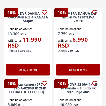
-
10
%
-
10
%
V. DVR DAHUA
V. KAMERA DAHUA DH-
XVR5104HS-I3 4 KANALA
HAC-HFW1230TLP-A
5Mpix
2MPX
Cena na odloženo:
Cena na odloženo:
13.309
7.759
RSD
RSD
11.990
6.990
WEB cena:
WEB cena:
RSD
RSD
Ušteda
1.319
RSD
Ušteda
769
RSD
Dodaj u korpu
Dodaj u korpu
-
10
%
-
10
%
Dahua kamera IPC-
Dahua XVR 5216A-4kl-I3
T1E20-A-0280B IP 2MP
16 kanala + 8 ip do 4k
EYEBALL IC ECO SERIJA;
rezolucije 4in1
2.8MM; IC 30M;
MIKROFON; IP67
Cena na odloženo:
Cena na odloženo:
8.869
110.989
RSD
RSD