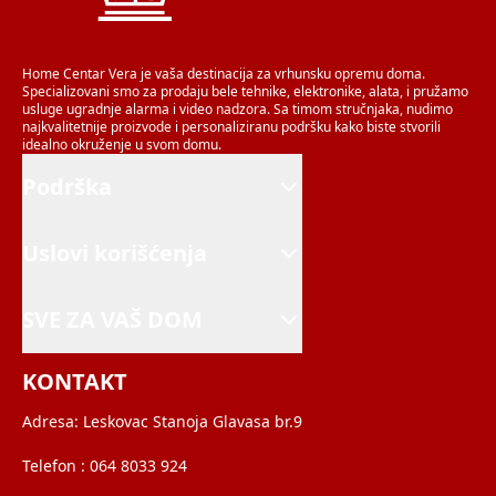
Home Centar Vera je vaša destinacija za vrhunsku opremu doma.
Specializovani smo za prodaju bele tehnike, elektronike, alata, i pružamo
usluge ugradnje alarma i video nadzora. Sa timom stručnjaka, nudimo
najkvalitetnije proizvode i personaliziranu podršku kako biste stvorili
idealno okruženje u svom domu.
Podrška
Uslovi korišćenja
SVE ZA VAŠ DOM
KONTAKT
Adresa:
Leskovac Stanoja Glavasa br.9
Telefon :
064 8033 924