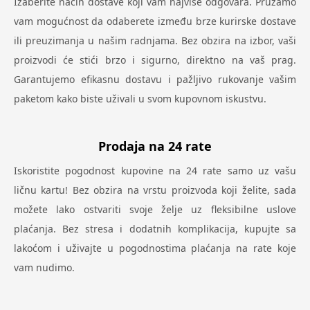
Izaberite način dostave koji vam najviše odgovara. Pružamo
vam mogućnost da odaberete između brze kurirske dostave
ili preuzimanja u našim radnjama. Bez obzira na izbor, vaši
proizvodi će stići brzo i sigurno, direktno na vaš prag.
Garantujemo efikasnu dostavu i pažljivo rukovanje vašim
paketom kako biste uživali u svom kupovnom iskustvu.
Prodaja na 24 rate
Iskoristite pogodnost kupovine na 24 rate samo uz vašu
ličnu kartu! Bez obzira na vrstu proizvoda koji želite, sada
možete lako ostvariti svoje želje uz fleksibilne uslove
plaćanja. Bez stresa i dodatnih komplikacija, kupujte sa
lakoćom i uživajte u pogodnostima plaćanja na rate koje
vam nudimo.