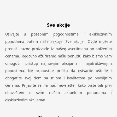
Sve akcije
Uživajte u posebnim pogodnostima i ekskluzivnim
ponudama putem naše sekcije 'Sve akcije'. Ovde možete
pronaći razne proizvode iz našeg asortimana po sniženim
cenama. Redovno ažuriramo našu ponudu kako bismo vam
omogućili pristup najnovijim akcijama i najatraktivnijim
popustima. Ne propustite priliku da ostvarite uštede i
obogatite svoj dom sa stilom i kvalitetom po povoljnim
cenama. Prijavite se na naš newsletter kako biste bili prvi
obavešteni o svim našim aktuelnim ponudama i
ekskluzivnim akcijama!