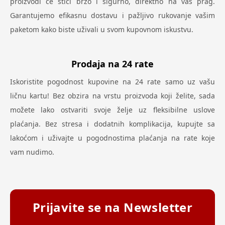
proizvodi će stići brzo i sigurno, direktno na vaš prag.
Garantujemo efikasnu dostavu i pažljivo rukovanje vašim
paketom kako biste uživali u svom kupovnom iskustvu.
Prodaja na 24 rate
Iskoristite pogodnost kupovine na 24 rate samo uz vašu
ličnu kartu! Bez obzira na vrstu proizvoda koji želite, sada
možete lako ostvariti svoje želje uz fleksibilne uslove
plaćanja. Bez stresa i dodatnih komplikacija, kupujte sa
lakoćom i uživajte u pogodnostima plaćanja na rate koje
vam nudimo.
Prijavite se na Newsletter