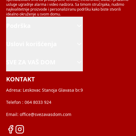
usluge ugradnje alarma i video nadzora. Sa timom stručnjaka, nudimo
najkvalitetnije proizvode i personaliziranu podršku kako biste stvorili
idealno okruženje u svom domu.
Podrška
Uslovi korišćenja
SVE ZA VAŠ DOM
KONTAKT
Adresa:
Leskovac Stanoja Glavasa br.9
Telefon :
064 8033 924
Email:
office@svezavasdom.com