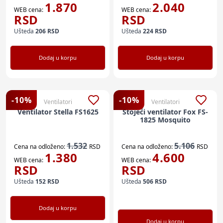
1.870
2.040
WEB cena:
WEB cena:
RSD
RSD
Ušteda
206
RSD
Ušteda
224
RSD
Dodaj u korpu
Dodaj u korpu
-
10
%
-
10
%
Ventilatori
Ventilatori
Ventilator Stella FS1625
Stojeći ventilator Fox FS-
1825 Mosquito
1.532
5.106
Cena na odloženo:
RSD
Cena na odloženo:
RSD
1.380
4.600
WEB cena:
WEB cena:
RSD
RSD
Ušteda
152
RSD
Ušteda
506
RSD
Dodaj u korpu
Dodaj u korpu