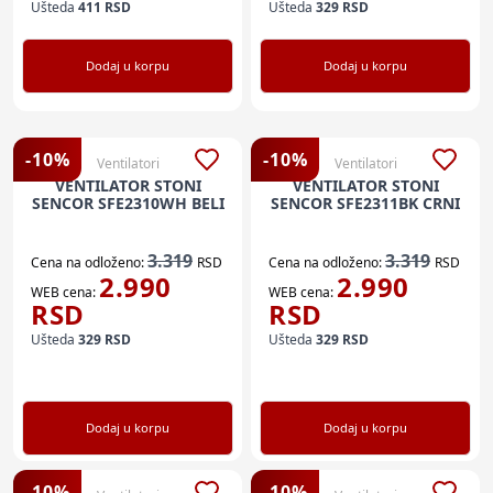
Ušteda
411
RSD
Ušteda
329
RSD
Dodaj u korpu
Dodaj u korpu
-
10
%
-
10
%
Ventilatori
Ventilatori
VENTILATOR STONI
VENTILATOR STONI
SENCOR SFE2310WH BELI
SENCOR SFE2311BK CRNI
3.319
3.319
Cena na odloženo:
RSD
Cena na odloženo:
RSD
2.990
2.990
WEB cena:
WEB cena:
RSD
RSD
Ušteda
329
RSD
Ušteda
329
RSD
Dodaj u korpu
Dodaj u korpu
-
10
%
-
10
%