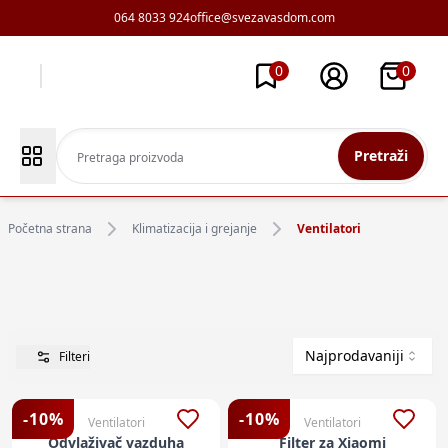
064 8033 924
office@svezavasdom.com
0
0
Pretraži
Početna strana
Klimatizacija i grejanje
Ventilatori
Najprodavaniji
Filteri
-
10
%
-
10
%
Ventilatori
Ventilatori
Odvlaživač vazduha
Filter za Xiaomi