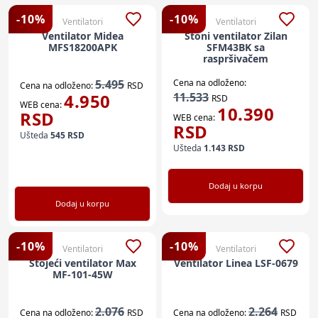
-
10
%
-
10
%
Ventilatori
Ventilatori
Ventilator Midea
Stoni ventilator Zilan
MFS18200APK
SFM43BK sa
raspršivačem
5.495
Cena na odloženo:
Cena na odloženo:
RSD
4.950
11.533
RSD
WEB cena:
10.390
RSD
WEB cena:
RSD
Ušteda
545
RSD
Ušteda
1.143
RSD
Dodaj u korpu
Dodaj u korpu
-
10
%
-
10
%
Ventilatori
Ventilatori
Stojeći ventilator Max
Ventilator Linea LSF-0679
MF-101-45W
2.076
2.264
Cena na odloženo:
RSD
Cena na odloženo:
RSD