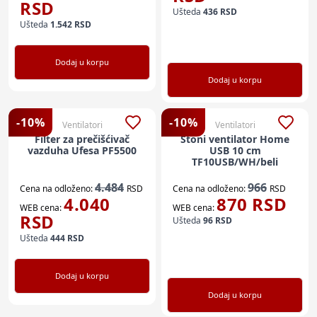
RSD
Ušteda
436
RSD
Ušteda
1.542
RSD
Dodaj u korpu
Dodaj u korpu
-
10
%
-
10
%
Ventilatori
Ventilatori
Filter za prečišćivač
Stoni ventilator Home
vazduha Ufesa PF5500
USB 10 cm
TF10USB/WH/beli
4.484
966
Cena na odloženo:
RSD
Cena na odloženo:
RSD
4.040
870
RSD
WEB cena:
WEB cena:
RSD
Ušteda
96
RSD
Ušteda
444
RSD
Dodaj u korpu
Dodaj u korpu