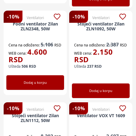
-
10
%
-
10
%
Ventilatori
Ventilatori
Podni ventilator Zilan
Stojeći ventilator Zilan
ZLN2348, 50W
ZLN1092, 50W
5.106
2.387
Cena na odloženo:
RSD
Cena na odloženo:
RSD
4.600
2.150
WEB cena:
WEB cena:
RSD
RSD
Ušteda
506
RSD
Ušteda
237
RSD
Dodaj u korpu
Dodaj u korpu
-
10
%
-
10
%
Ventilatori
Ventilatori
Stojeći ventilator Zilan
Ventilator VOX VT 1609
ZLN1112, 50W