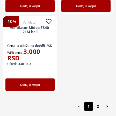
Dodaj u korpu
Dodaj u korpu
-
10
%
Ventilatori
Ventilator Midea FS40-
21M beli
3.330
Cena na odloženo:
RSD
3.000
WEB cena:
RSD
Ušteda
330
RSD
Dodaj u korpu
<
1
2
>