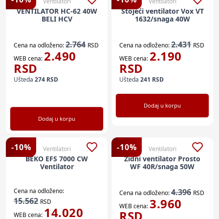
Ventilatori
Ventilatori
VENTILATOR HC-62 40W
Stojeći ventilator Vox VT
BELI HCV
1632/snaga 40W
2.764
2.431
Cena na odloženo:
RSD
Cena na odloženo:
RSD
2.490
2.190
WEB cena:
WEB cena:
RSD
RSD
Ušteda
274
RSD
Ušteda
241
RSD
Dodaj u korpu
Dodaj u korpu
-
10
%
-
10
%
Ventilatori
Ventilatori
BEKO EFS 7000 CW
Zidni ventilator Prosto
Ventilator
WF 40R/snaga 50W
Cena na odloženo:
4.396
Cena na odloženo:
RSD
15.562
3.960
RSD
WEB cena:
14.020
RSD
WEB cena: