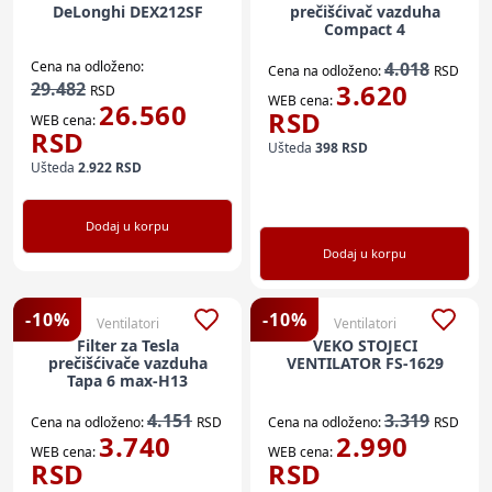
DeLonghi DEX212SF
prečišćivač vazduha
Compact 4
Cena na odloženo:
4.018
Cena na odloženo:
RSD
29.482
3.620
RSD
WEB cena:
26.560
RSD
WEB cena:
RSD
Ušteda
398
RSD
Ušteda
2.922
RSD
Dodaj u korpu
Dodaj u korpu
-
10
%
-
10
%
Ventilatori
Ventilatori
Filter za Tesla
VEKO STOJECI
prečišćivače vazduha
VENTILATOR FS-1629
Tapa 6 max-H13
4.151
3.319
Cena na odloženo:
RSD
Cena na odloženo:
RSD
3.740
2.990
WEB cena:
WEB cena:
RSD
RSD