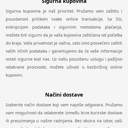
Sigurna kupovina
Sigurna kupovina je naš prioritet. Pružamo vam zaštitu i
pouzdanost prilikom svake online transakcije. Sa SSL
enkripcijom podataka i sigurnim metodama plaćanja,
možete biti sigurni da je vaša kupovina zaštićena od početka
do kraja. Vaša privatnost je važna, zato smo posvećeni zaštiti
vaših ličnih podataka i garantujemo da će vaše informacije
ostati sigurne kod nas. Uz našu pouzdanu uslugu i pažljivo
odabrane proizvode, možete uživati u bezbrižnoj online
kupovini.
Načini dostave
Izaberite način dostave koji vam najviše odgovara. Pružamo
vam mogućnost da odaberete između brze kurirske dostave
ili preuzimanja u našim radnjama. Bez obzira na izbor, vaši