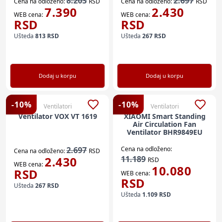
8.203
2.697
Cena na odloženo:
RSD
Cena na odloženo:
RSD
7.390
2.430
WEB cena:
WEB cena:
RSD
RSD
Ušteda
813
RSD
Ušteda
267
RSD
Dodaj u korpu
Dodaj u korpu
-
10
%
-
10
%
Ventilatori
Ventilatori
Ventilator VOX VT 1619
XIAOMI Smart Standing
Air Circulation Fan
Ventilator BHR9849EU
2.697
Cena na odloženo:
Cena na odloženo:
RSD
2.430
11.189
RSD
WEB cena:
10.080
RSD
WEB cena:
RSD
Ušteda
267
RSD
Ušteda
1.109
RSD