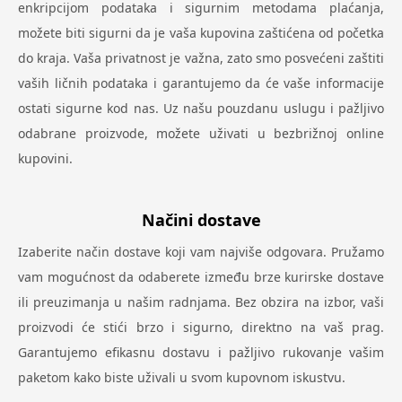
enkripcijom podataka i sigurnim metodama plaćanja,
možete biti sigurni da je vaša kupovina zaštićena od početka
do kraja. Vaša privatnost je važna, zato smo posvećeni zaštiti
vaših ličnih podataka i garantujemo da će vaše informacije
ostati sigurne kod nas. Uz našu pouzdanu uslugu i pažljivo
odabrane proizvode, možete uživati u bezbrižnoj online
kupovini.
Načini dostave
Izaberite način dostave koji vam najviše odgovara. Pružamo
vam mogućnost da odaberete između brze kurirske dostave
ili preuzimanja u našim radnjama. Bez obzira na izbor, vaši
proizvodi će stići brzo i sigurno, direktno na vaš prag.
Garantujemo efikasnu dostavu i pažljivo rukovanje vašim
paketom kako biste uživali u svom kupovnom iskustvu.