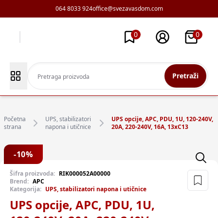
064 8033 924
office@svezavasdom.com
0
0
Pretraži
Početna
UPS, stabilizatori
UPS opcije, APC, PDU, 1U, 120-240V,
strana
napona i utičnice
20A, 220-240V, 16A, 13xC13
-
10
%
Šifra proizvoda:
RIK000052A00000
Brend:
APC
Kategorija:
UPS, stabilizatori napona i utičnice
UPS opcije, APC, PDU, 1U,