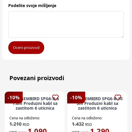
Podelite svoje mišljenje
Oceni proizvod
Povezani proizvodi
-
10
%
-
10
%
Kabl GEMBIRD SPG6-B-6
Kabl GEMBIRD SPG6-B-10
1.8m Produzni kabl sa
3m Produzni kabl sa
zastitom 6 uticnica
zastitom 6 uticnica
Cena na odloženo:
Cena na odloženo:
1.210
1.432
RSD
RSD
1.090
1.290