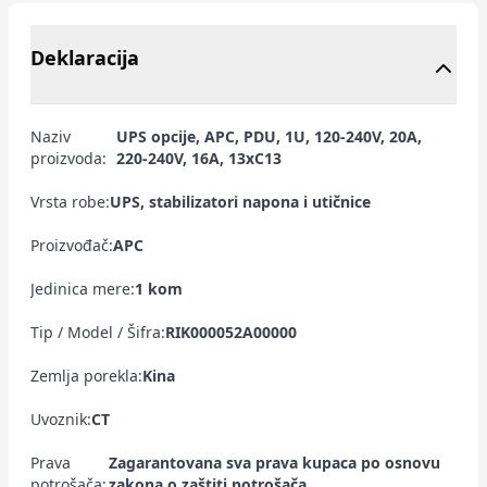
Deklaracija
Naziv
UPS opcije, APC, PDU, 1U, 120-240V, 20A,
proizvoda:
220-240V, 16A, 13xC13
Vrsta robe:
UPS, stabilizatori napona i utičnice
Proizvođač:
APC
Jedinica mere:
1 kom
Tip / Model / Šifra:
RIK000052A00000
Zemlja porekla:
Kina
Uvoznik:
CT
Prava
Zagarantovana sva prava kupaca po osnovu
potrošača:
zakona o zaštiti potrošača.