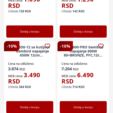
WEB cena:
WEB cena:
RSD
RSD
Ušteda
120
RSD
Ušteda
142
RSD
Dodaj u korpu
Dodaj u korpu
-
10
%
-
10
%
GMB-650-12 sa kutijom
GMB-600-PRO Gembird
** Gembird napajanje
napajanje 600W
650W 12cm
80+BRONZE, PFC,12cm
FAN,20+4pn,4pin,3xSATA,1xIDE
FAN, 20+4pin, 2x4pin,2x
4-pin, 6-pin(1720)
6+2pin, 5xSATA
Cena na odloženo:
Cena na odloženo:
3.874
7.204
RSD
RSD
3.490
6.490
WEB cena:
WEB cena:
RSD
RSD
Ušteda
384
RSD
Ušteda
714
RSD
Dodaj u korpu
Dodaj u korpu