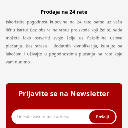
Prodaja na 24 rate
Iskoristite pogodnost kupovine na 24 rate samo uz vašu
ličnu kartu! Bez obzira na vrstu proizvoda koji želite, sada
možete lako ostvariti svoje želje uz fleksibilne uslove
plaćanja. Bez stresa i dodatnih komplikacija, kupujte sa
lakoćom i uživajte u pogodnostima plaćanja na rate koje
vam nudimo.
Prijavite se na Newsletter
Pošalji