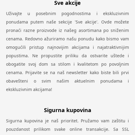
Sve akcije
Uživajte u posebnim pogodnostima i ekskluzivnim
ponudama putem naše sekcije 'Sve akcije'. Ovde možete
pronaći razne proizvode iz našeg asortimana po sniženim
cenama. Redovno ažuriramo našu ponudu kako bismo vam
omogućili pristup najnovijim akcijama i najatraktivnijim
popustima. Ne propustite priliku da ostvarite uštede i
obogatite svoj dom sa stilom i kvalitetom po povoljnim
cenama. Prijavite se na naš newsletter kako biste bili prvi
obavešteni o svim našim aktuelnim ponudama i
ekskluzivnim akcijama!
Sigurna kupovina
Sigurna kupovina je naš prioritet. Pružamo vam zaštitu i
pouzdanost prilikom svake online transakcije. Sa SSL