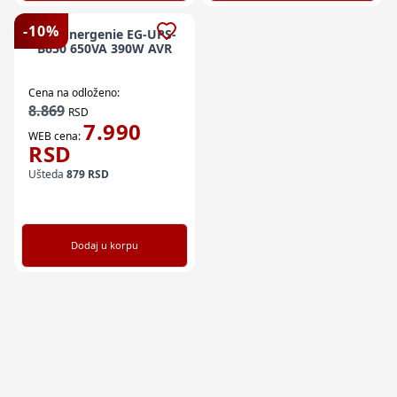
-
10
%
UPS Energenie EG-UPS-
B650 650VA 390W AVR
Cena na odloženo:
8.869
RSD
7.990
WEB cena:
RSD
Ušteda
879
RSD
Dodaj u korpu