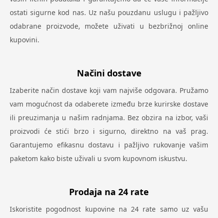
ostati sigurne kod nas. Uz našu pouzdanu uslugu i pažljivo
odabrane proizvode, možete uživati u bezbrižnoj online
kupovini.
Načini dostave
Izaberite način dostave koji vam najviše odgovara. Pružamo
vam mogućnost da odaberete između brze kurirske dostave
ili preuzimanja u našim radnjama. Bez obzira na izbor, vaši
proizvodi će stići brzo i sigurno, direktno na vaš prag.
Garantujemo efikasnu dostavu i pažljivo rukovanje vašim
paketom kako biste uživali u svom kupovnom iskustvu.
Prodaja na 24 rate
Iskoristite pogodnost kupovine na 24 rate samo uz vašu