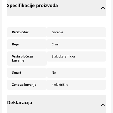
Specifikacije proizvoda
Proizvođač
Gorenje
Boja
Crna
Vrsta ploče za
Staklokeramička
kuvanje
Smart
Ne
Zone za kuvanje
4 električne
Deklaracija