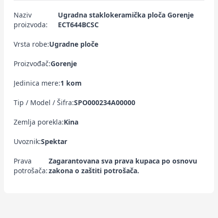
Naziv
Ugradna staklokeramička ploča Gorenje
proizvoda:
ECT644BCSC
Vrsta robe:
Ugradne ploče
Proizvođač:
Gorenje
Jedinica mere:
1 kom
Tip / Model / Šifra:
SPO000234A00000
Zemlja porekla:
Kina
Uvoznik:
Spektar
Prava
Zagarantovana sva prava kupaca po osnovu
potrošača:
zakona o zaštiti potrošača.