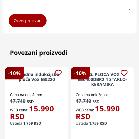
Oceni proizvod
Povezani proizvodi
-
10
%
-
10
%
Ugradna indukcijska
UG. PLOCA VOX
ploča Vox EBI220
EBC400DBR2 4 STAKLO-
KERAMIKA
Cena na odloženo:
Cena na odloženo:
17.749
17.749
RSD
RSD
15.990
15.990
WEB cena:
WEB cena:
RSD
RSD
Ušteda
1.759
RSD
Ušteda
1.759
RSD