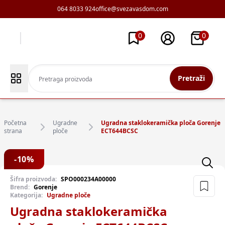
064 8033 924
office@svezavasdom.com
0
0
Pretraži
Početna
Ugradne
Ugradna staklokeramička ploča Gorenje
strana
ploče
ECT644BCSC
-
10
%
Šifra proizvoda:
SPO000234A00000
Brend:
Gorenje
Kategorija:
Ugradne ploče
Ugradna staklokeramička