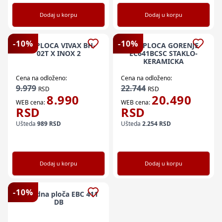
Dodaj u korpu
Dodaj u korpu
-
10
%
-
10
%
UG. PLOCA VIVAX BH-
UG. PLOCA GORENJE
02T X INOX 2
EC641BCSC STAKLO-
KERAMICKA
Cena na odloženo:
Cena na odloženo:
9.979
22.744
RSD
RSD
8.990
20.490
WEB cena:
WEB cena:
RSD
RSD
Ušteda
989
RSD
Ušteda
2.254
RSD
Dodaj u korpu
Dodaj u korpu
-
10
%
Ugradna ploča EBC 411
DB