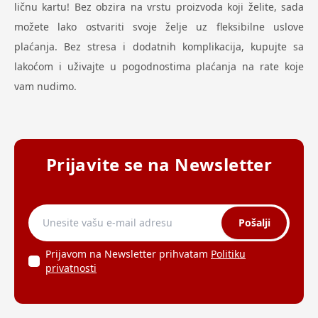
ličnu kartu! Bez obzira na vrstu proizvoda koji želite, sada
možete lako ostvariti svoje želje uz fleksibilne uslove
plaćanja. Bez stresa i dodatnih komplikacija, kupujte sa
lakoćom i uživajte u pogodnostima plaćanja na rate koje
vam nudimo.
Prijavite se na Newsletter
Pošalji
Prijavom na Newsletter prihvatam
Politiku
privatnosti