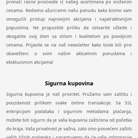
pronaći razne proizvode iz našeg asortimana po sniženim
cenama. Redovno ažuriramo našu ponudu kako bismo vam
omogućili pristup najnovijim akcijama i najatraktivnijim
popustima. Ne propustite priliku da ostvarite uštede i
obogatite svoj dom sa stilom i kvalitetom po povoljnim
cenama. Prijavite se na naš newsletter kako biste bili prvi
obavešteni o svim našim aktuelnim ponudama i
ekskluzivnim akcijama!
Sigurna kupovina
Sigurna kupovina je naš prioritet. Pružamo vam zaštitu i
pouzdanost prilikom svake online transakcije. Sa SSL
enkripcijom podataka i sigurnim metodama plaćanja,
možete biti sigurni da je vaša kupovina zaštićena od početka
do kraja. Vaša privatnost je važna, zato smo posvećeni zaštiti
vaših ličnih podataka i garantujemo da će vaše informacije