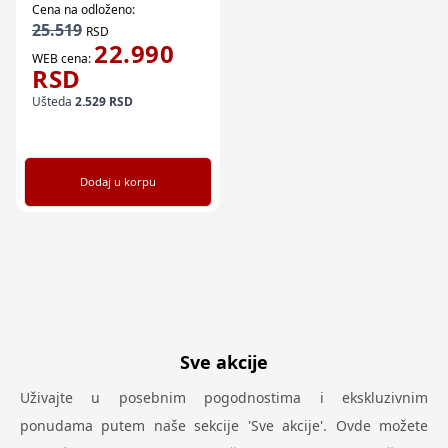
Cena na odloženo:
25.519
RSD
22.990
WEB cena:
RSD
Ušteda
2.529
RSD
Dodaj u korpu
Sve akcije
Uživajte u posebnim pogodnostima i ekskluzivnim
ponudama putem naše sekcije 'Sve akcije'. Ovde možete