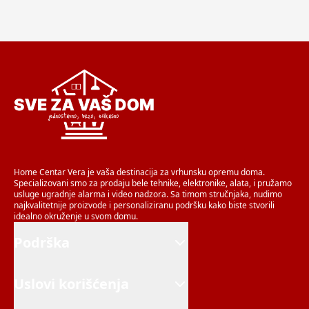
Home Centar Vera je vaša destinacija za vrhunsku opremu doma.
Specializovani smo za prodaju bele tehnike, elektronike, alata, i pružamo
usluge ugradnje alarma i video nadzora. Sa timom stručnjaka, nudimo
najkvalitetnije proizvode i personaliziranu podršku kako biste stvorili
idealno okruženje u svom domu.
Podrška
Uslovi korišćenja