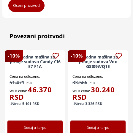
Oceni proizvod
Povezani proizvodi
-
10
%
-
10
%
Ugradna mašina za
Ugradna mašina za
pranje sudova Candy CI6
pranje sudova Vox
E7 F1A
GSI09WQ1E
Cena na odloženo:
Cena na odloženo:
51.471
33.566
RSD
RSD
46.370
30.240
WEB cena:
WEB cena:
RSD
RSD
Ušteda
5.101
RSD
Ušteda
3.326
RSD
Dodaj u korpu
Dodaj u korpu