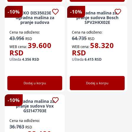
-
10
%
-
10
%
BEKO DIS35023E
Ugradna mašina za
ugradna mašina za
pranje sudova Bosch
pranje sudova
SPV2HKX02E
Cena na odloženo:
Cena na odloženo:
43.956
64.735
RSD
RSD
39.600
58.320
WEB cena:
WEB cena:
RSD
RSD
Ušteda
4.356
RSD
Ušteda
6.415
RSD
Dodaj u korpu
Dodaj u korpu
-
10
%
Ugradna mašina za
pranje sudova Vox
GSI147703E
Cena na odloženo:
36.763
RSD