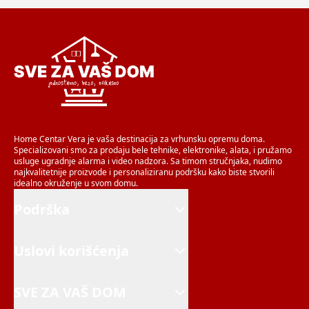
Home Centar Vera je vaša destinacija za vrhunsku opremu doma.
Specializovani smo za prodaju bele tehnike, elektronike, alata, i pružamo
usluge ugradnje alarma i video nadzora. Sa timom stručnjaka, nudimo
najkvalitetnije proizvode i personaliziranu podršku kako biste stvorili
idealno okruženje u svom domu.
Podrška
Uslovi korišćenja
SVE ZA VAŠ DOM