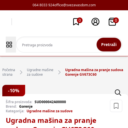
064 8033 924
office@svezavasdom.com
0
0
Pretraži
Početna
Ugradne mašine
Ugradna mašina za pranje sudova
strana
za sudove
Gorenje GV673C60
-
10
%
Šifra proizvoda:
SUD000042A00000
Brend:
Gorenje
Kategorija:
Ugradne mašine za sudove
Ugradna mašina za pranje