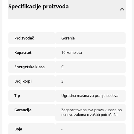
Specifikacije proizvoda
Proizvođač
Gorenje
Kapacitet
16 kompleta
Energetska klasa
C
Broj korpi
3
Tip
Ugradna mašina za pranje sudova
Garancija
Zagarantovana sva prava kupaca po
osnovu zakona o zaštiti potrošača
Boja
-