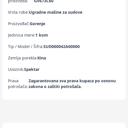
proizvoda:
GV673C60
Vrsta robe:
Ugradne mašine za sudove
Proizvođač:
Gorenje
Jedinica mere:
1 kom
Tip / Model / Šifra:
SUD000042A00000
Zemlja porekla:
Kina
Uvoznik:
Spektar
Prava
Zagarantovana sva prava kupaca po osnovu
potrošača:
zakona o zaštiti potrošača.