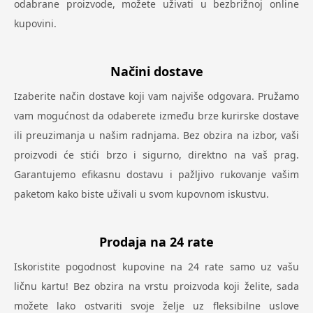
odabrane proizvode, možete uživati u bezbrižnoj online
kupovini.
Načini dostave
Izaberite način dostave koji vam najviše odgovara. Pružamo
vam mogućnost da odaberete između brze kurirske dostave
ili preuzimanja u našim radnjama. Bez obzira na izbor, vaši
proizvodi će stići brzo i sigurno, direktno na vaš prag.
Garantujemo efikasnu dostavu i pažljivo rukovanje vašim
paketom kako biste uživali u svom kupovnom iskustvu.
Prodaja na 24 rate
Iskoristite pogodnost kupovine na 24 rate samo uz vašu
ličnu kartu! Bez obzira na vrstu proizvoda koji želite, sada
možete lako ostvariti svoje želje uz fleksibilne uslove