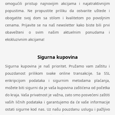
omogućili pristup najnovijim akcijama i najatraktivnijim
popustima. Ne propustite priliku da ostvarite uštede i
obogatite svoj dom sa stilom i kvalitetom po povoljnim
cenama. Prijavite se na naš newsletter kako biste bili prvi
obavešteni o svim našim aktuelnim ponudama i
ekskluzivnim akcijama!
Sigurna kupovina
Sigurna kupovina je naš prioritet. Pružamo vam zaštitu i
pouzdanost prilikom svake online transakcije. Sa SSL
enkripcijom podataka i sigurnim metodama plaćanja,
možete biti sigurni da je vaša kupovina zaštićena od početka
do kraja. Vaša privatnost je važna, zato smo posvećeni zaštiti
vaših ličnih podataka i garantujemo da će vaše informacije
ostati sigurne kod nas. Uz našu pouzdanu uslugu i pažljivo