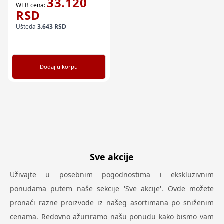
33.120
WEB cena:
RSD
Ušteda
3.643
RSD
Dodaj u korpu
Sve akcije
Uživajte u posebnim pogodnostima i ekskluzivnim
ponudama putem naše sekcije 'Sve akcije'. Ovde možete
pronaći razne proizvode iz našeg asortimana po sniženim
cenama. Redovno ažuriramo našu ponudu kako bismo vam