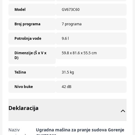
Model
GV673C60
Broj programa
7 programa
Potrošnja vode
9.6 l
Dimenzije (Š x V x
59.8 x 81.6 x 55.5 cm
D)
Težina
31.5 kg
Nivo buke
42 dB
Deklaracija
Naziv
Ugradna mašina za pranje sudova Gorenje