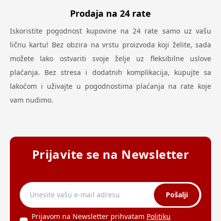
Prodaja na 24 rate
Iskoristite pogodnost kupovine na 24 rate samo uz vašu
ličnu kartu! Bez obzira na vrstu proizvoda koji želite, sada
možete lako ostvariti svoje želje uz fleksibilne uslove
plaćanja. Bez stresa i dodatnih komplikacija, kupujte sa
lakoćom i uživajte u pogodnostima plaćanja na rate koje
vam nudimo.
Prijavite se na Newsletter
Pošalji
Prijavom na Newsletter prihvatam
Politiku