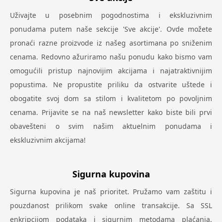
Uživajte u posebnim pogodnostima i ekskluzivnim
ponudama putem naše sekcije 'Sve akcije'. Ovde možete
pronaći razne proizvode iz našeg asortimana po sniženim
cenama. Redovno ažuriramo našu ponudu kako bismo vam
omogućili pristup najnovijim akcijama i najatraktivnijim
popustima. Ne propustite priliku da ostvarite uštede i
obogatite svoj dom sa stilom i kvalitetom po povoljnim
cenama. Prijavite se na naš newsletter kako biste bili prvi
obavešteni o svim našim aktuelnim ponudama i
ekskluzivnim akcijama!
Sigurna kupovina
Sigurna kupovina je naš prioritet. Pružamo vam zaštitu i
pouzdanost prilikom svake online transakcije. Sa SSL
enkripcijom podataka i sigurnim metodama plaćanja,