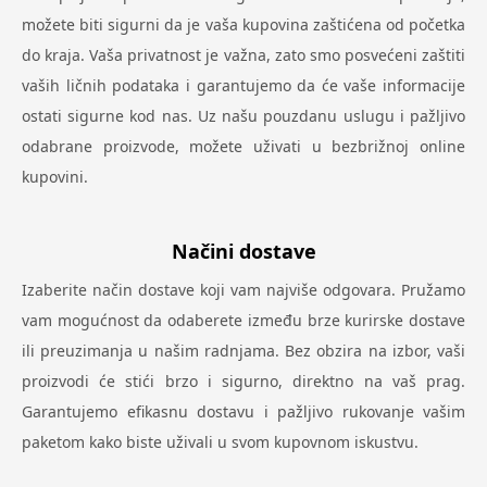
možete biti sigurni da je vaša kupovina zaštićena od početka
do kraja. Vaša privatnost je važna, zato smo posvećeni zaštiti
vaših ličnih podataka i garantujemo da će vaše informacije
ostati sigurne kod nas. Uz našu pouzdanu uslugu i pažljivo
odabrane proizvode, možete uživati u bezbrižnoj online
kupovini.
Načini dostave
Izaberite način dostave koji vam najviše odgovara. Pružamo
vam mogućnost da odaberete između brze kurirske dostave
ili preuzimanja u našim radnjama. Bez obzira na izbor, vaši
proizvodi će stići brzo i sigurno, direktno na vaš prag.
Garantujemo efikasnu dostavu i pažljivo rukovanje vašim
paketom kako biste uživali u svom kupovnom iskustvu.