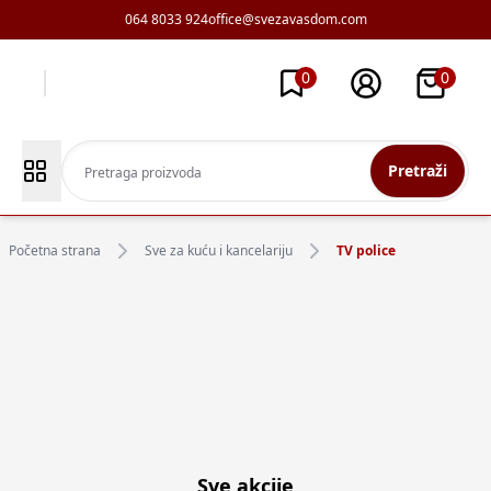
064 8033 924
office@svezavasdom.com
0
0
Pretraži
Početna strana
Sve za kuću i kancelariju
TV police
Sve akcije