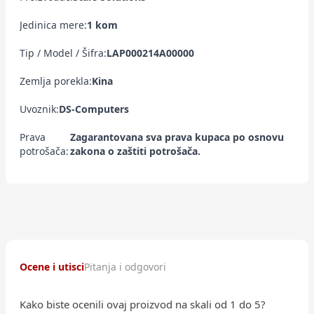
Jedinica mere:
1 kom
Tip / Model / Šifra:
LAP000214A00000
Zemlja porekla:
Kina
Uvoznik:
DS-Computers
Prava
Zagarantovana sva prava kupaca po osnovu
potrošača:
zakona o zaštiti potrošača.
Ocene i utisci
Pitanja i odgovori
Kako biste ocenili ovaj proizvod na skali od 1 do 5?