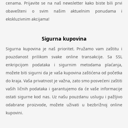
cenama. Prijavite se na naš newsletter kako biste bili prvi
obavešteni o svim našim aktuelnim ponudama i
ekskluzivnim akcijama!
Sigurna kupovina
Sigurna kupovina je naš prioritet. Pružamo vam zaštitu i
pouzdanost prilikom svake online transakcije. Sa SSL
enkripcijom podataka i sigurnim metodama plaćanja,
možete biti sigurni da je vaša kupovina zaštićena od početka
do kraja. Vaša privatnost je važna, zato smo posvećeni zaštiti
vaših ličnih podataka i garantujemo da će vaše informacije
ostati sigurne kod nas. Uz našu pouzdanu uslugu i pažljivo
odabrane proizvode, možete uživati u bezbrižnoj online
kupovini.