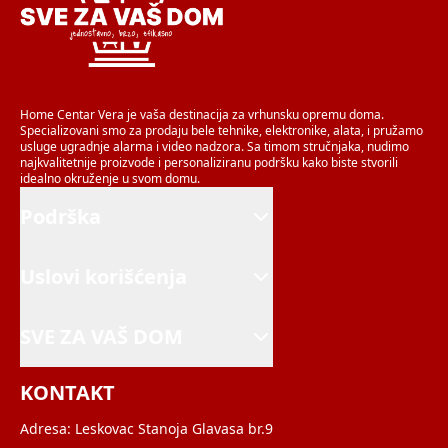
Home Centar Vera je vaša destinacija za vrhunsku opremu doma.
Specializovani smo za prodaju bele tehnike, elektronike, alata, i pružamo
usluge ugradnje alarma i video nadzora. Sa timom stručnjaka, nudimo
najkvalitetnije proizvode i personaliziranu podršku kako biste stvorili
idealno okruženje u svom domu.
Podrška
Uslovi korišćenja
SVE ZA VAŠ DOM
KONTAKT
Adresa:
Leskovac Stanoja Glavasa br.9