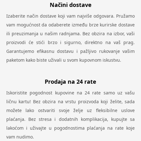
Načini dostave
Izaberite način dostave koji vam najviše odgovara. Pružamo
vam mogućnost da odaberete između brze kurirske dostave
ili preuzimanja u našim radnjama. Bez obzira na izbor, vaši
proizvodi će stići brzo i sigurno, direktno na vaš prag.
Garantujemo efikasnu dostavu i pažljivo rukovanje vašim
paketom kako biste uživali u svom kupovnom iskustvu.
Prodaja na 24 rate
Iskoristite pogodnost kupovine na 24 rate samo uz vašu
ličnu kartu! Bez obzira na vrstu proizvoda koji želite, sada
možete lako ostvariti svoje želje uz fleksibilne uslove
plaćanja. Bez stresa i dodatnih komplikacija, kupujte sa
lakoćom i uživajte u pogodnostima plaćanja na rate koje
vam nudimo.