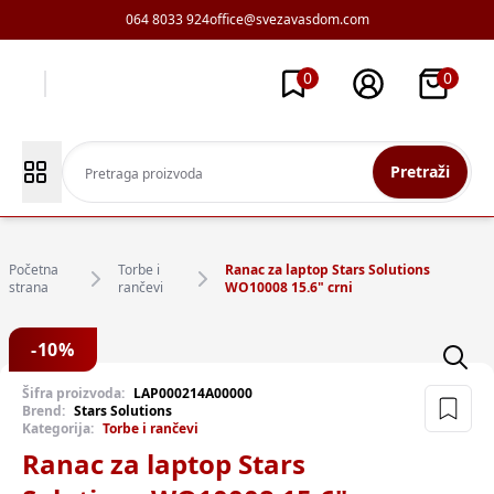
064 8033 924
office@svezavasdom.com
0
0
Pretraži
Početna
Torbe i
Ranac za laptop Stars Solutions
strana
rančevi
WO10008 15.6" crni
-
10
%
Šifra proizvoda:
LAP000214A00000
Brend:
Stars Solutions
Kategorija:
Torbe i rančevi
Ranac za laptop Stars