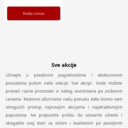
Dodaj u korpu
Sve akcije
Uživajte u posebnim pogodnostima i ekskluzivnim
ponudama putem naše sekcije 'Sve akcije'. Ovde možete
pronaći razne proizvode iz našeg asortimana po sniženim
cenama. Redovno ažuriramo našu ponudu kako bismo vam
omogućili pristup najnovijim akcijama i najatraktivnijim
popustima. Ne propustite priliku da ostvarite uštede i
obogatite svoj dom sa stilom i kvalitetom po povoljnim