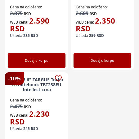
crna
Cena na odloženo:
Cena na odloženo:
2.875
2.609
RSD
RSD
2.590
2.350
WEB cena:
WEB cena:
RSD
RSD
Ušteda
285
RSD
Ušteda
259
RSD
Dodaj u korpu
Dodaj u korpu
-
10
%
NBT 15.6" TARGUS Torba
za notebook TBT238EU
Intellect crna
Cena na odloženo:
2.475
RSD
2.230
WEB cena:
RSD
Ušteda
245
RSD