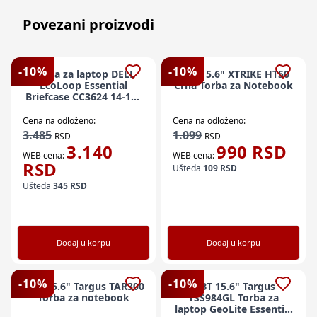
Povezani proizvodi
-
10
%
-
10
%
Torba za laptop DELL
NBT 15.6" XTRIKE HT50
EcoLoop Essential
Crna Torba za Notebook
Briefcase CC3624 14-16"
crna
Cena na odloženo:
Cena na odloženo:
3.485
1.099
RSD
RSD
3.140
990
RSD
WEB cena:
WEB cena:
RSD
Ušteda
109
RSD
Ušteda
345
RSD
Dodaj u korpu
Dodaj u korpu
-
10
%
-
10
%
NBT 15.6" Targus TAR300
NBT 15.6" Targus
Torba za notebook
TSS984GL Torba za
laptop GeoLite Essential