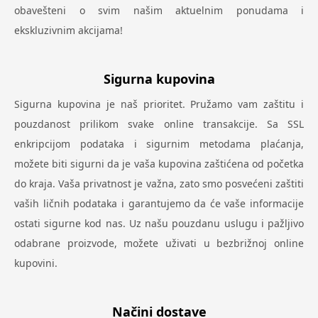
obavešteni o svim našim aktuelnim ponudama i
ekskluzivnim akcijama!
Sigurna kupovina
Sigurna kupovina je naš prioritet. Pružamo vam zaštitu i
pouzdanost prilikom svake online transakcije. Sa SSL
enkripcijom podataka i sigurnim metodama plaćanja,
možete biti sigurni da je vaša kupovina zaštićena od početka
do kraja. Vaša privatnost je važna, zato smo posvećeni zaštiti
vaših ličnih podataka i garantujemo da će vaše informacije
ostati sigurne kod nas. Uz našu pouzdanu uslugu i pažljivo
odabrane proizvode, možete uživati u bezbrižnoj online
kupovini.
Načini dostave