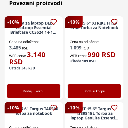
Povezani proizvodi
-
10
%
-
10
%
Torba za laptop DELL
NBT 15.6" XTRIKE HT50
EcoLoop Essential
Crna Torba za Notebook
Briefcase CC3624 14-16"
crna
Cena na odloženo:
Cena na odloženo:
3.485
1.099
RSD
RSD
3.140
990
RSD
WEB cena:
WEB cena:
RSD
Ušteda
109
RSD
Ušteda
345
RSD
Dodaj u korpu
Dodaj u korpu
-
10
%
-
10
%
NBT 15.6" Targus TAR300
NBT 15.6" Targus
Torba za notebook
TSS984GL Torba za
laptop GeoLite Essential
crna
Cena na odloženo:
Cena na odloženo: