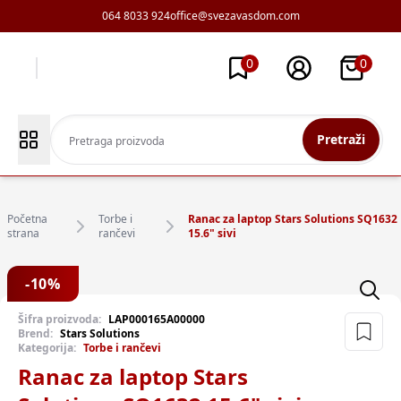
064 8033 924
office@svezavasdom.com
0
0
Pretraži
Početna
Torbe i
Ranac za laptop Stars Solutions SQ1632
strana
rančevi
15.6" sivi
-
10
%
Šifra proizvoda:
LAP000165A00000
Brend:
Stars Solutions
Kategorija:
Torbe i rančevi
Ranac za laptop Stars