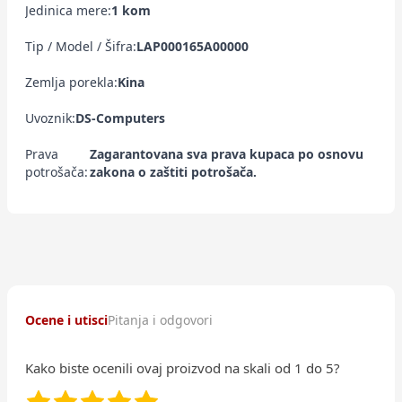
Jedinica mere:
1 kom
Tip / Model / Šifra:
LAP000165A00000
Zemlja porekla:
Kina
Uvoznik:
DS-Computers
Prava
Zagarantovana sva prava kupaca po osnovu
potrošača:
zakona o zaštiti potrošača.
Ocene i utisci
Pitanja i odgovori
Kako biste ocenili ovaj proizvod na skali od 1 do 5?