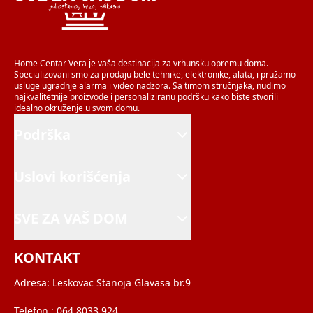
Home Centar Vera je vaša destinacija za vrhunsku opremu doma.
Specializovani smo za prodaju bele tehnike, elektronike, alata, i pružamo
usluge ugradnje alarma i video nadzora. Sa timom stručnjaka, nudimo
najkvalitetnije proizvode i personaliziranu podršku kako biste stvorili
idealno okruženje u svom domu.
Podrška
Uslovi korišćenja
SVE ZA VAŠ DOM
KONTAKT
Adresa:
Leskovac Stanoja Glavasa br.9
Telefon :
064 8033 924