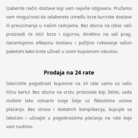
Izaberite način dostave koji vam najviše odgovara. Pružamo
vam mogućnost da odaberete između brze kurirske dostave
ili preuzimanja u našim radnjama. Bez obzira na izbor, vaši
proizvodi će stići brzo i sigurno, direktno na vaš prag.
Garantujemo efikasnu dostavu i pažljivo rukovanje vašim
paketom kako biste uživali u svom kupovnom iskustvu.
Prodaja na 24 rate
Iskoristite pogodnost kupovine na 24 rate samo uz vašu
ličnu kartu! Bez obzira na vrstu proizvoda koji želite, sada
možete lako ostvariti svoje želje uz fleksibilne uslove
plaćanja. Bez stresa i dodatnih komplikacija, kupujte sa
lakoćom i uživajte u pogodnostima plaćanja na rate koje
vam nudimo.