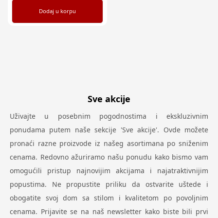
Dodaj u korpu
Sve akcije
Uživajte u posebnim pogodnostima i ekskluzivnim
ponudama putem naše sekcije 'Sve akcije'. Ovde možete
pronaći razne proizvode iz našeg asortimana po sniženim
cenama. Redovno ažuriramo našu ponudu kako bismo vam
omogućili pristup najnovijim akcijama i najatraktivnijim
popustima. Ne propustite priliku da ostvarite uštede i
obogatite svoj dom sa stilom i kvalitetom po povoljnim
cenama. Prijavite se na naš newsletter kako biste bili prvi