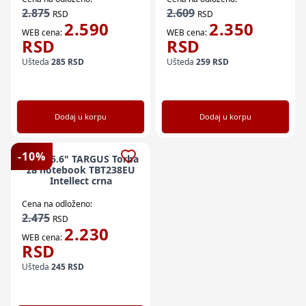
2.875
2.609
RSD
RSD
2.590
2.350
WEB cena:
WEB cena:
RSD
RSD
Ušteda
285
RSD
Ušteda
259
RSD
Dodaj u korpu
Dodaj u korpu
-
10
%
NBT 15.6" TARGUS Torba
za notebook TBT238EU
Intellect crna
Cena na odloženo:
2.475
RSD
2.230
WEB cena:
RSD
Ušteda
245
RSD