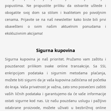
popustima. Ne propustite priliku da ostvarite uštede i
obogatite svoj dom sa stilom i kvalitetom po povoljnim
cenama. Prijavite se na naš newsletter kako biste bili prvi
obavešteni o svim našim aktuelnim ponudama i
ekskluzivnim akcijama!
Sigurna kupovina
Sigurna kupovina je naš prioritet. Pružamo vam zaštitu i
pouzdanost prilikom svake online transakcije. Sa SSL
enkripcijom podataka i sigurnim metodama plaćanja,
možete biti sigurni da je vaša kupovina zaštićena od početka
do kraja. Vaša privatnost je važna, zato smo posvećeni zaštiti
vaših ličnih podataka i garantujemo da će vaše informacije
ostati sigurne kod nas. Uz našu pouzdanu uslugu i pažljivo
odabrane proizvode, možete uživati u bezbrižnoj online