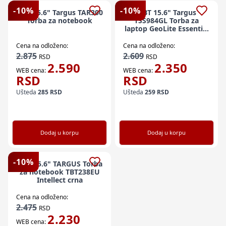
-
10
%
-
10
%
NBT 15.6" Targus TAR300
NBT 15.6" Targus
Torba za notebook
TSS984GL Torba za
laptop GeoLite Essential
crna
Cena na odloženo:
Cena na odloženo:
2.875
2.609
RSD
RSD
2.590
2.350
WEB cena:
WEB cena:
RSD
RSD
Ušteda
285
RSD
Ušteda
259
RSD
Dodaj u korpu
Dodaj u korpu
-
10
%
NBT 15.6" TARGUS Torba
za notebook TBT238EU
Intellect crna
Cena na odloženo:
2.475
RSD
2.230
WEB cena: