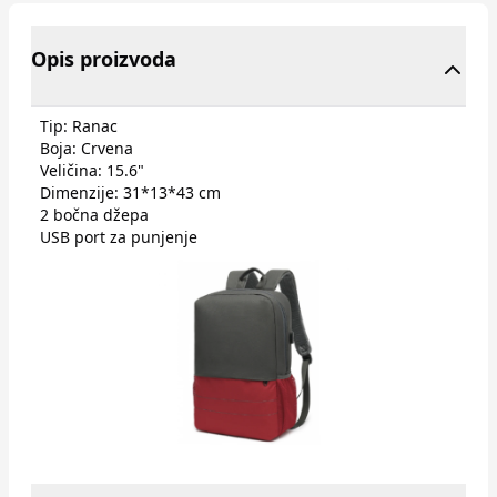
Opis proizvoda
Tip: Ranac
Boja: Crvena
Veličina: 15.6"
Dimenzije: 31*13*43 cm
2 bočna džepa
USB port za punjenje