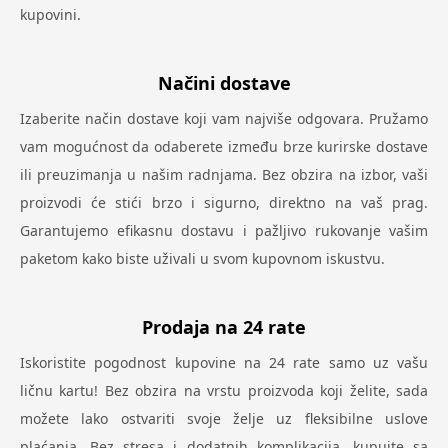
kupovini.
Načini dostave
Izaberite način dostave koji vam najviše odgovara. Pružamo
vam mogućnost da odaberete između brze kurirske dostave
ili preuzimanja u našim radnjama. Bez obzira na izbor, vaši
proizvodi će stići brzo i sigurno, direktno na vaš prag.
Garantujemo efikasnu dostavu i pažljivo rukovanje vašim
paketom kako biste uživali u svom kupovnom iskustvu.
Prodaja na 24 rate
Iskoristite pogodnost kupovine na 24 rate samo uz vašu
ličnu kartu! Bez obzira na vrstu proizvoda koji želite, sada
možete lako ostvariti svoje želje uz fleksibilne uslove
plaćanja. Bez stresa i dodatnih komplikacija, kupujte sa