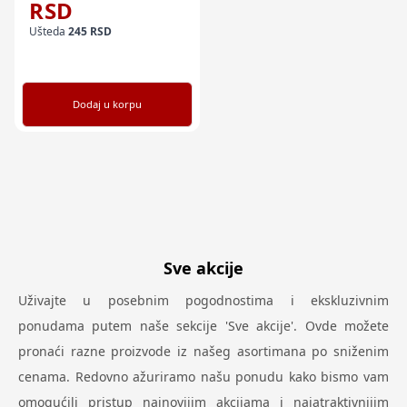
RSD
Ušteda
245
RSD
Dodaj u korpu
Sve akcije
Uživajte u posebnim pogodnostima i ekskluzivnim
ponudama putem naše sekcije 'Sve akcije'. Ovde možete
pronaći razne proizvode iz našeg asortimana po sniženim
cenama. Redovno ažuriramo našu ponudu kako bismo vam
omogućili pristup najnovijim akcijama i najatraktivnijim