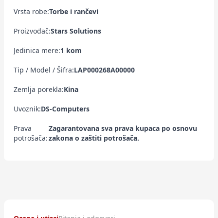
Vrsta robe:
Torbe i rančevi
Proizvođač:
Stars Solutions
Jedinica mere:
1 kom
Tip / Model / Šifra:
LAP000268A00000
Zemlja porekla:
Kina
Uvoznik:
DS-Computers
Prava
Zagarantovana sva prava kupaca po osnovu
potrošača:
zakona o zaštiti potrošača.