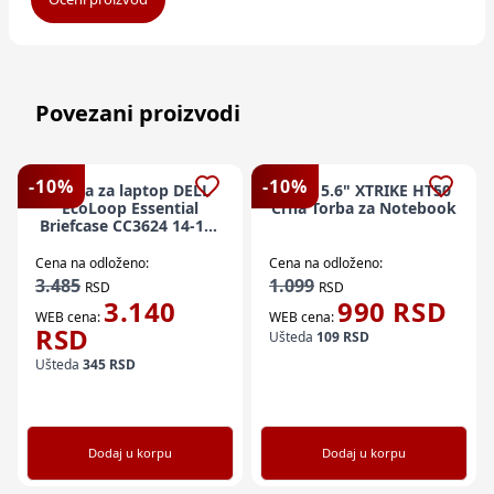
Povezani proizvodi
-
10
%
-
10
%
Torba za laptop DELL
NBT 15.6" XTRIKE HT50
EcoLoop Essential
Crna Torba za Notebook
Briefcase CC3624 14-16"
crna
Cena na odloženo:
Cena na odloženo:
3.485
1.099
RSD
RSD
3.140
990
RSD
WEB cena:
WEB cena:
RSD
Ušteda
109
RSD
Ušteda
345
RSD
Dodaj u korpu
Dodaj u korpu