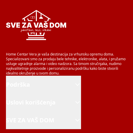
Home Centar Vera je vaša destinacija za vrhunsku opremu doma.
Specializovani smo za prodaju bele tehnike, elektronike, alata, i pružamo
usluge ugradnje alarma i video nadzora. Sa timom stručnjaka, nudimo
najkvalitetnije proizvode i personaliziranu podršku kako biste stvorili
idealno okruženje u svom domu.
Podrška
Uslovi korišćenja
SVE ZA VAŠ DOM