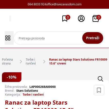
064 8033 924
office@svezavasdom.com
0
0
Pretraži
Početna
Torbe i
Ranac za laptop Stars Solutions FR10009
strana
rančevi
15.6" crveni
-
10
%
Šifra proizvoda:
LAP000268A00000
Brend:
Stars Solutions
Kategorija:
Torbe i rančevi
Ranac za laptop Stars