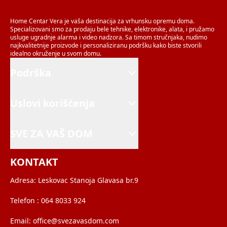
Home Centar Vera je vaša destinacija za vrhunsku opremu doma.
Specializovani smo za prodaju bele tehnike, elektronike, alata, i pružamo
usluge ugradnje alarma i video nadzora. Sa timom stručnjaka, nudimo
najkvalitetnije proizvode i personaliziranu podršku kako biste stvorili
idealno okruženje u svom domu.
Podrška
Uslovi korišćenja
SVE ZA VAŠ DOM
KONTAKT
Adresa:
Leskovac Stanoja Glavasa br.9
Telefon :
064 8033 924
Email:
office@svezavasdom.com