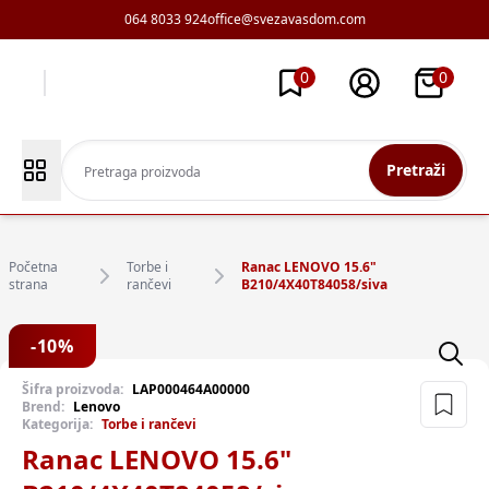
064 8033 924
office@svezavasdom.com
0
0
Pretraži
Početna
Torbe i
Ranac LENOVO 15.6"
strana
rančevi
B210/4X40T84058/siva
-
10
%
Šifra proizvoda:
LAP000464A00000
Brend:
Lenovo
Kategorija:
Torbe i rančevi
Ranac LENOVO 15.6"