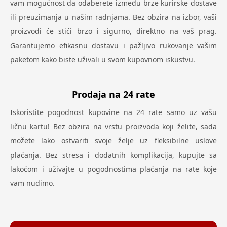
vam mogućnost da odaberete između brze kurirske dostave
ili preuzimanja u našim radnjama. Bez obzira na izbor, vaši
proizvodi će stići brzo i sigurno, direktno na vaš prag.
Garantujemo efikasnu dostavu i pažljivo rukovanje vašim
paketom kako biste uživali u svom kupovnom iskustvu.
Prodaja na 24 rate
Iskoristite pogodnost kupovine na 24 rate samo uz vašu
ličnu kartu! Bez obzira na vrstu proizvoda koji želite, sada
možete lako ostvariti svoje želje uz fleksibilne uslove
plaćanja. Bez stresa i dodatnih komplikacija, kupujte sa
lakoćom i uživajte u pogodnostima plaćanja na rate koje
vam nudimo.