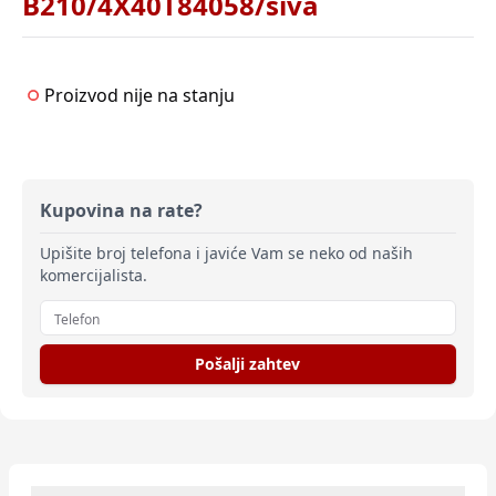
B210/4X40T84058/siva
Proizvod nije na stanju
Kupovina na rate?
Upišite broj telefona i javiće Vam se neko od naših
komercijalista.
Pošalji zahtev