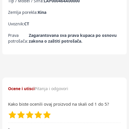
Tip / Model / Šifra:
LAP000464A00000
Zemlja porekla:
Kina
Uvoznik:
CT
Prava
Zagarantovana sva prava kupaca po osnovu
potrošača:
zakona o zaštiti potrošača.
Ocene i utisci
Pitanja i odgovori
Kako biste ocenili ovaj proizvod na skali od 1 do 5?