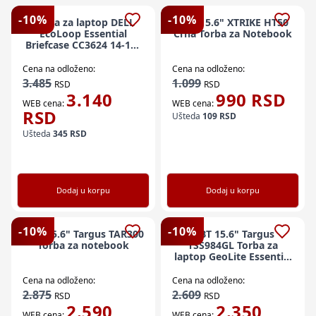
-
10
%
-
10
%
Torba za laptop DELL
NBT 15.6" XTRIKE HT50
EcoLoop Essential
Crna Torba za Notebook
Briefcase CC3624 14-16"
crna
Cena na odloženo:
Cena na odloženo:
3.485
1.099
RSD
RSD
3.140
990
RSD
WEB cena:
WEB cena:
RSD
Ušteda
109
RSD
Ušteda
345
RSD
Dodaj u korpu
Dodaj u korpu
-
10
%
-
10
%
NBT 15.6" Targus TAR300
NBT 15.6" Targus
Torba za notebook
TSS984GL Torba za
laptop GeoLite Essential
crna
Cena na odloženo:
Cena na odloženo:
2.875
2.609
RSD
RSD
2.590
2.350
WEB cena:
WEB cena: