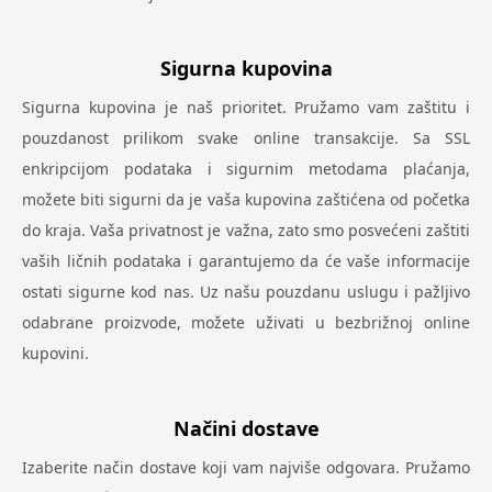
Sigurna kupovina
Sigurna kupovina je naš prioritet. Pružamo vam zaštitu i
pouzdanost prilikom svake online transakcije. Sa SSL
enkripcijom podataka i sigurnim metodama plaćanja,
možete biti sigurni da je vaša kupovina zaštićena od početka
do kraja. Vaša privatnost je važna, zato smo posvećeni zaštiti
vaših ličnih podataka i garantujemo da će vaše informacije
ostati sigurne kod nas. Uz našu pouzdanu uslugu i pažljivo
odabrane proizvode, možete uživati u bezbrižnoj online
kupovini.
Načini dostave
Izaberite način dostave koji vam najviše odgovara. Pružamo