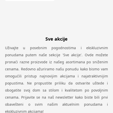
Sve akcije
Uživajte u posebnim pogodnostima i ekskluzivnim
ponudama putem naše sekcije 'Sve akcije'. Ovde možete
pronaći razne proizvode iz našeg asortimana po sniženim
cenama. Redovno ažuriramo našu ponudu kako bismo vam
omogućili pristup najnovijim akcijama i najatraktivnijim
popustima. Ne propustite priliku da ostvarite uštede i
obogatite svoj dom sa stilom i kvalitetom po povoljnim
cenama. Prijavite se na naš newsletter kako biste bili prvi
obavešteni o svim našim aktuelnim ponudama i
ekskluzivnim akcijama!