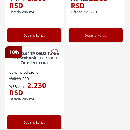
RSD
RSD
Ušteda
285
RSD
Ušteda
259
RSD
Dodaj u korpu
Dodaj u korpu
-
10
%
NBT 15.6" TARGUS Torba
za notebook TBT238EU
Intellect crna
Cena na odloženo:
2.475
RSD
2.230
WEB cena:
RSD
Ušteda
245
RSD
Dodaj u korpu