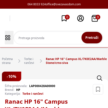
064 8033 924
office@svezavasdom.com
0
0
Pretraži
Početna
Torbe i
Ranac HP 16" Campus XL/7K0E2AA/Marble
strana
rančevi
Stone/crno siva
-
10
%
Šifra proizvoda:
LAP000428A00000
Brend:
HP
Kategorija:
Torbe i rančevi
Ranac HP 16" Campus