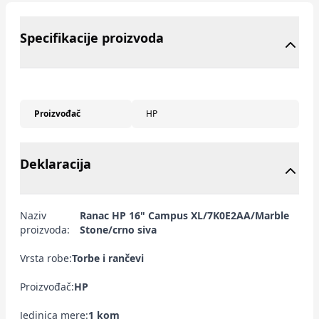
Specifikacije proizvoda
Proizvođač
HP
Deklaracija
Naziv
Ranac HP 16" Campus XL/7K0E2AA/Marble
proizvoda:
Stone/crno siva
Vrsta robe:
Torbe i rančevi
Proizvođač:
HP
Jedinica mere:
1 kom