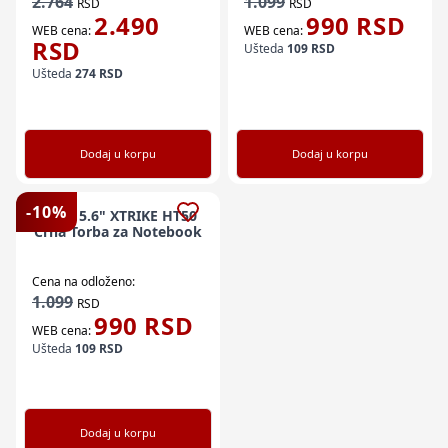
2.764
1.099
RSD
RSD
2.490
990
RSD
WEB cena:
WEB cena:
RSD
Ušteda
109
RSD
Ušteda
274
RSD
Dodaj u korpu
Dodaj u korpu
-
10
%
NBT 15.6" XTRIKE HT50
Crna Torba za Notebook
Cena na odloženo:
1.099
RSD
990
RSD
WEB cena:
Ušteda
109
RSD
Dodaj u korpu