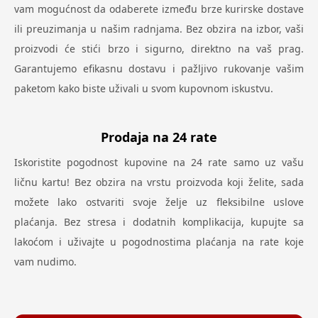
vam mogućnost da odaberete između brze kurirske dostave
ili preuzimanja u našim radnjama. Bez obzira na izbor, vaši
proizvodi će stići brzo i sigurno, direktno na vaš prag.
Garantujemo efikasnu dostavu i pažljivo rukovanje vašim
paketom kako biste uživali u svom kupovnom iskustvu.
Prodaja na 24 rate
Iskoristite pogodnost kupovine na 24 rate samo uz vašu
ličnu kartu! Bez obzira na vrstu proizvoda koji želite, sada
možete lako ostvariti svoje želje uz fleksibilne uslove
plaćanja. Bez stresa i dodatnih komplikacija, kupujte sa
lakoćom i uživajte u pogodnostima plaćanja na rate koje
vam nudimo.