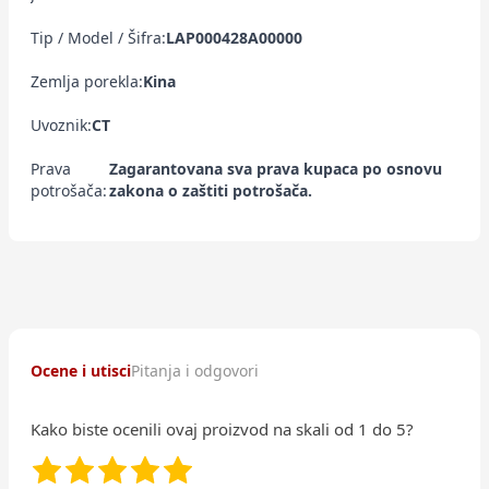
Tip / Model / Šifra:
LAP000428A00000
Zemlja porekla:
Kina
Uvoznik:
CT
Prava
Zagarantovana sva prava kupaca po osnovu
potrošača:
zakona o zaštiti potrošača.
Ocene i utisci
Pitanja i odgovori
Kako biste ocenili ovaj proizvod na skali od 1 do 5?