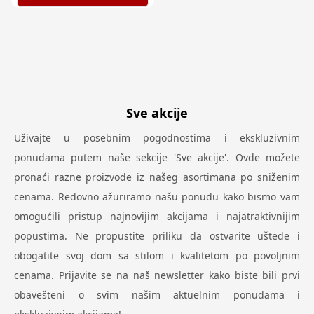
Sve akcije
Uživajte u posebnim pogodnostima i ekskluzivnim
ponudama putem naše sekcije 'Sve akcije'. Ovde možete
pronaći razne proizvode iz našeg asortimana po sniženim
cenama. Redovno ažuriramo našu ponudu kako bismo vam
omogućili pristup najnovijim akcijama i najatraktivnijim
popustima. Ne propustite priliku da ostvarite uštede i
obogatite svoj dom sa stilom i kvalitetom po povoljnim
cenama. Prijavite se na naš newsletter kako biste bili prvi
obavešteni o svim našim aktuelnim ponudama i