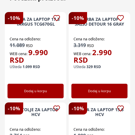
-
10
%
-
10
%
TORBA ZA LAPTOP 17.3
TORBA ZA LAPTOP
TARGUS TCG670GL
SAZIO DETOUR 16 GRAY
Cena na odloženo:
Cena na odloženo:
11.089
3.319
RSD
RSD
9.990
2.990
WEB cena:
WEB cena:
RSD
RSD
Ušteda
1.099
RSD
Ušteda
329
RSD
Dodaj u korpu
Dodaj u korpu
-
10
%
-
10
%
POSTOLJE ZA LAPTOP
TORBA ZA LAPTOP 15.6
HCV
HCV
Cena na odloženo:
Cena na odloženo: