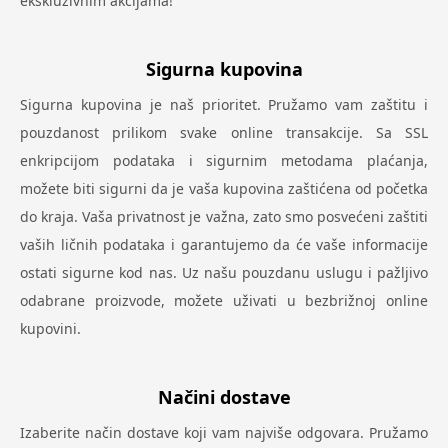
ekskluzivnim akcijama!
Sigurna kupovina
Sigurna kupovina je naš prioritet. Pružamo vam zaštitu i
pouzdanost prilikom svake online transakcije. Sa SSL
enkripcijom podataka i sigurnim metodama plaćanja,
možete biti sigurni da je vaša kupovina zaštićena od početka
do kraja. Vaša privatnost je važna, zato smo posvećeni zaštiti
vaših ličnih podataka i garantujemo da će vaše informacije
ostati sigurne kod nas. Uz našu pouzdanu uslugu i pažljivo
odabrane proizvode, možete uživati u bezbrižnoj online
kupovini.
Načini dostave
Izaberite način dostave koji vam najviše odgovara. Pružamo