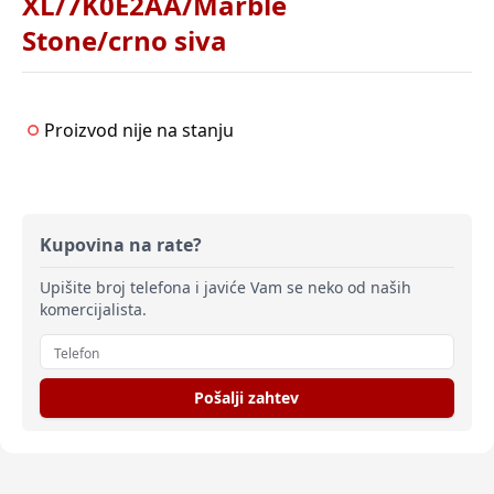
XL/7K0E2AA/Marble
Stone/crno siva
Proizvod nije na stanju
Kupovina na rate?
Upišite broj telefona i javiće Vam se neko od naših
komercijalista.
Pošalji zahtev