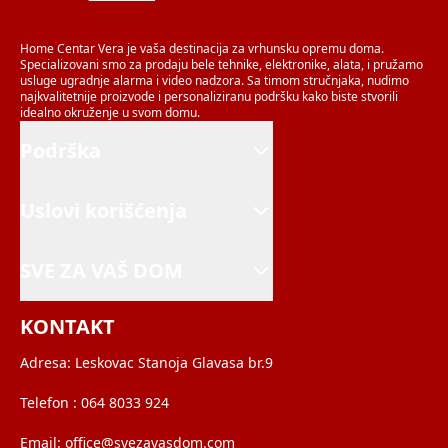
Home Centar Vera je vaša destinacija za vrhunsku opremu doma.
Specializovani smo za prodaju bele tehnike, elektronike, alata, i pružamo
usluge ugradnje alarma i video nadzora. Sa timom stručnjaka, nudimo
najkvalitetnije proizvode i personaliziranu podršku kako biste stvorili
idealno okruženje u svom domu.
Podrška
Uslovi korišćenja
SVE ZA VAŠ DOM
KONTAKT
Adresa:
Leskovac Stanoja Glavasa br.9
Telefon :
064 8033 924
Email:
office@svezavasdom.com