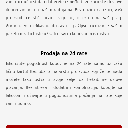
vam mogućnost da odaberete između brze kurirske dostave
ili preuzimanja u našim radnjama. Bez obzira na izbor, vaši
proizvodi će stići brzo i sigurno, direktno na vaš prag.
Garantujemo efikasnu dostavu i pažljivo rukovanje vašim
paketom kako biste uživali u svom kupovnom iskustvu.
Prodaja na 24 rate
Iskoristite pogodnost kupovine na 24 rate samo uz vašu
ličnu kartu! Bez obzira na vrstu proizvoda koji želite, sada
možete lako ostvariti svoje želje uz fleksibilne uslove
plaćanja. Bez stresa i dodatnih komplikacija, kupujte sa
lakoćom i uživajte u pogodnostima plaćanja na rate koje
vam nudimo.