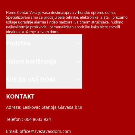
Home Centar Vera je vaša destinacija za vrhunsku opremu doma.
Specializovani smo za prodaju bele tehnike, elektronike, alata, i pružamo
usluge ugradnje alarma i video nadzora. Sa timom stručnjaka, nudimo
najkvalitetnije proizvode i personaliziranu podršku kako biste stvorili
idealno okruženje u svom domu.
Podrška
Uslovi korišćenja
SVE ZA VAŠ DOM
KONTAKT
Adresa:
Leskovac Stanoja Glavasa br.9
Telefon :
064 8033 924
Email:
office@svezavasdom.com