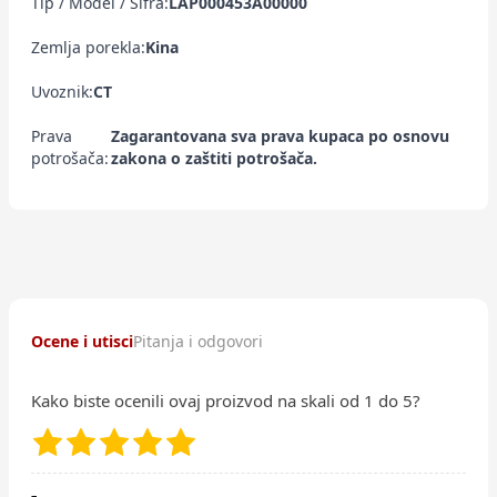
Tip / Model / Šifra:
LAP000453A00000
Zemlja porekla:
Kina
Uvoznik:
CT
Prava
Zagarantovana sva prava kupaca po osnovu
potrošača:
zakona o zaštiti potrošača.
Ocene i utisci
Pitanja i odgovori
Kako biste ocenili ovaj proizvod na skali od 1 do 5?