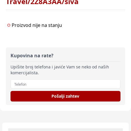
Travel/2Z8A3AA/siva
Proizvod nije na stanju
Kupovina na rate?
Upišite broj telefona i javiće Vam se neko od naših
komercijalista.
Pošalji zahtev