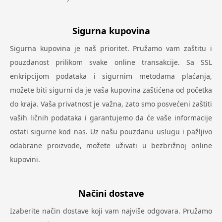
Sigurna kupovina
Sigurna kupovina je naš prioritet. Pružamo vam zaštitu i
pouzdanost prilikom svake online transakcije. Sa SSL
enkripcijom podataka i sigurnim metodama plaćanja,
možete biti sigurni da je vaša kupovina zaštićena od početka
do kraja. Vaša privatnost je važna, zato smo posvećeni zaštiti
vaših ličnih podataka i garantujemo da će vaše informacije
ostati sigurne kod nas. Uz našu pouzdanu uslugu i pažljivo
odabrane proizvode, možete uživati u bezbrižnoj online
kupovini.
Načini dostave
Izaberite način dostave koji vam najviše odgovara. Pružamo