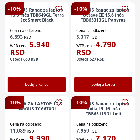
-
10
%
-
10
%
TARGUS Ranac za laptop
TARGUS Ranac za laptop
15.6 inča TBB649GL Terra
Octave III 15.6 inča
EcoSmart Black
TBB65313GL Papyrus
Cena na odloženo:
Cena na odloženo:
6.593
5.317
RSD
RSD
5.940
4.790
WEB cena:
WEB cena:
RSD
RSD
Ušteda
653
RSD
Ušteda
527
RSD
Dodaj u korpu
Dodaj u korpu
-
10
%
-
10
%
TORBA ZA LAPTOP 17.3
TARGUS Ranac za laptop
TARGUS TCG670GL
Avila 15-16 inča
TBB65113GL beli
Cena na odloženo:
Cena na odloženo:
11.089
7.959
RSD
RSD
9.990
7.170
WEB cena:
WEB cena: