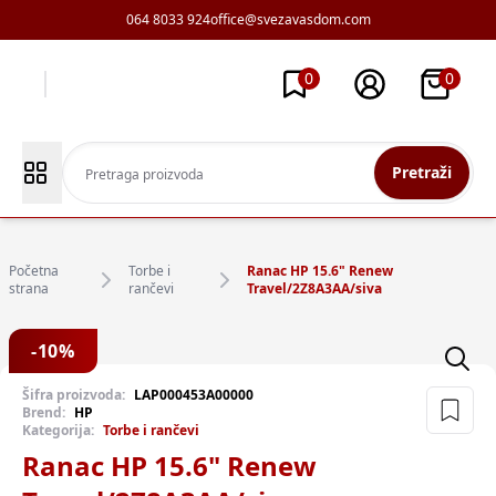
064 8033 924
office@svezavasdom.com
0
0
Pretraži
Početna
Torbe i
Ranac HP 15.6" Renew
strana
rančevi
Travel/2Z8A3AA/siva
-
10
%
Šifra proizvoda:
LAP000453A00000
Brend:
HP
Kategorija:
Torbe i rančevi
Ranac HP 15.6" Renew