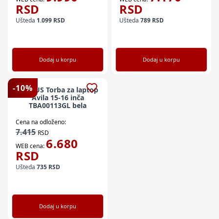
RSD
RSD
Ušteda
1.099
RSD
Ušteda
789
RSD
Dodaj u korpu
Dodaj u korpu
-
10
%
TARGUS Torba za laptop
Avila 15-16 inča
TBA00113GL bela
Cena na odloženo:
7.415
RSD
6.680
WEB cena:
RSD
Ušteda
735
RSD
Dodaj u korpu