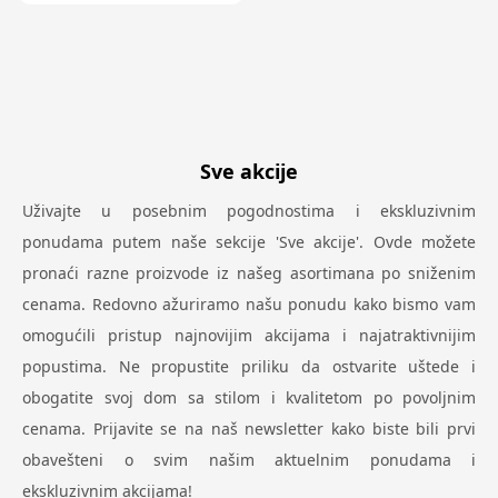
Sve akcije
Uživajte u posebnim pogodnostima i ekskluzivnim
ponudama putem naše sekcije 'Sve akcije'. Ovde možete
pronaći razne proizvode iz našeg asortimana po sniženim
cenama. Redovno ažuriramo našu ponudu kako bismo vam
omogućili pristup najnovijim akcijama i najatraktivnijim
popustima. Ne propustite priliku da ostvarite uštede i
obogatite svoj dom sa stilom i kvalitetom po povoljnim
cenama. Prijavite se na naš newsletter kako biste bili prvi
obavešteni o svim našim aktuelnim ponudama i
ekskluzivnim akcijama!