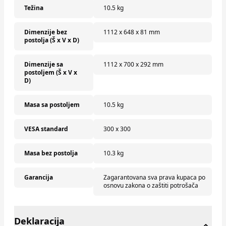
Težina
10.5 kg
Dimenzije bez
1112 x 648 x 81 mm
postolja (Š x V x D)
Dimenzije sa
1112 x 700 x 292 mm
postoljem (Š x V x
D)
Masa sa postoljem
10.5 kg
VESA standard
300 x 300
Masa bez postolja
10.3 kg
Garancija
Zagarantovana sva prava kupaca po
osnovu zakona o zaštiti potrošača
Deklaracija