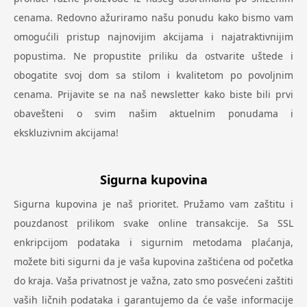
cenama. Redovno ažuriramo našu ponudu kako bismo vam
omogućili pristup najnovijim akcijama i najatraktivnijim
popustima. Ne propustite priliku da ostvarite uštede i
obogatite svoj dom sa stilom i kvalitetom po povoljnim
cenama. Prijavite se na naš newsletter kako biste bili prvi
obavešteni o svim našim aktuelnim ponudama i
ekskluzivnim akcijama!
Sigurna kupovina
Sigurna kupovina je naš prioritet. Pružamo vam zaštitu i
pouzdanost prilikom svake online transakcije. Sa SSL
enkripcijom podataka i sigurnim metodama plaćanja,
možete biti sigurni da je vaša kupovina zaštićena od početka
do kraja. Vaša privatnost je važna, zato smo posvećeni zaštiti
vaših ličnih podataka i garantujemo da će vaše informacije