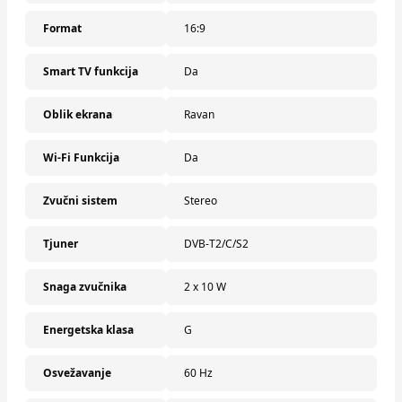
Format
16:9
Smart TV funkcija
Da
Oblik ekrana
Ravan
Wi-Fi Funkcija
Da
Zvučni sistem
Stereo
Tjuner
DVB-T2/C/S2
Snaga zvučnika
2 x 10 W
Energetska klasa
G
Osvežavanje
60 Hz