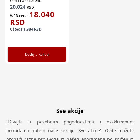
Cena na odloženo:
20.024
RSD
18.040
WEB cena:
RSD
Ušteda
1.984
RSD
Dodaj u korpu
Sve akcije
Uživajte u posebnim pogodnostima i ekskluzivnim
ponudama putem naše sekcije 'Sve akcije'. Ovde možete
pronaći razne proizvode iz našeg asortimana po sniženim