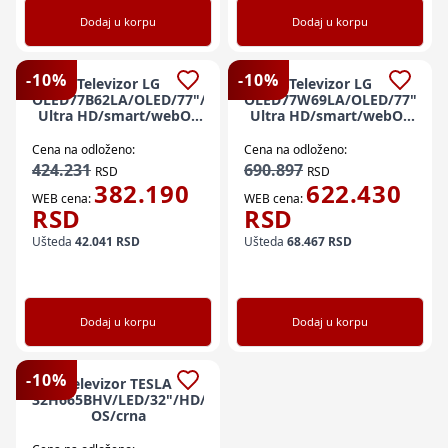
Dodaj u korpu
Dodaj u korpu
-
10
%
-
10
%
Televizor LG
Televizor LG
OLED77B62LA/OLED/77"/4K
OLED77W69LA/OLED/77"/4K
Ultra HD/smart/webOS
Ultra HD/smart/webOS
26/crna
26/crna
Cena na odloženo:
Cena na odloženo:
424.231
690.897
RSD
RSD
382.190
622.430
WEB cena:
WEB cena:
RSD
RSD
Ušteda
42.041
RSD
Ušteda
68.467
RSD
Dodaj u korpu
Dodaj u korpu
-
10
%
Televizor TESLA
32H665BHV/LED/32"/HD/smart/VIDAA
OS/crna