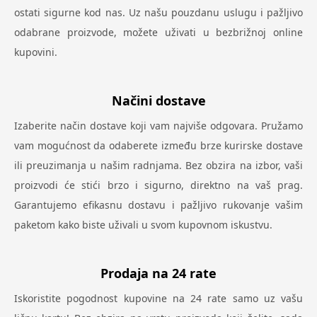
ostati sigurne kod nas. Uz našu pouzdanu uslugu i pažljivo
odabrane proizvode, možete uživati u bezbrižnoj online
kupovini.
Načini dostave
Izaberite način dostave koji vam najviše odgovara. Pružamo
vam mogućnost da odaberete između brze kurirske dostave
ili preuzimanja u našim radnjama. Bez obzira na izbor, vaši
proizvodi će stići brzo i sigurno, direktno na vaš prag.
Garantujemo efikasnu dostavu i pažljivo rukovanje vašim
paketom kako biste uživali u svom kupovnom iskustvu.
Prodaja na 24 rate
Iskoristite pogodnost kupovine na 24 rate samo uz vašu