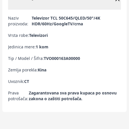
Naziv
Televizor TCL 50C645/QLED/50"/4K
proizvoda:
HDR/60Hz/GoogleTV/crna
Vrsta robe:
Televizori
Jedinica mere:
1 kom
Tip / Model / Šifra:
TVO000163A00000
Zemlja porekla:
Kina
Uvoznik:
CT
Prava
Zagarantovana sva prava kupaca po osnovu
potrošača:
zakona o zaštiti potrošača.