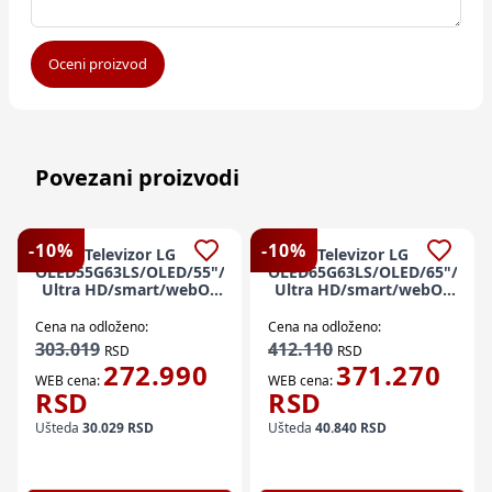
Oceni proizvod
Povezani proizvodi
-
10
%
-
10
%
Televizor LG
Televizor LG
OLED55G63LS/OLED/55"/4K
OLED65G63LS/OLED/65"/4K
Ultra HD/smart/webOS
Ultra HD/smart/webOS
26/crna
26/crna
Cena na odloženo:
Cena na odloženo:
303.019
412.110
RSD
RSD
272.990
371.270
WEB cena:
WEB cena:
RSD
RSD
Ušteda
30.029
RSD
Ušteda
40.840
RSD