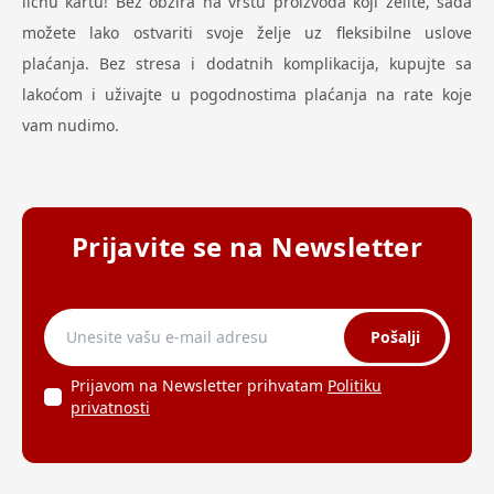
ličnu kartu! Bez obzira na vrstu proizvoda koji želite, sada
možete lako ostvariti svoje želje uz fleksibilne uslove
plaćanja. Bez stresa i dodatnih komplikacija, kupujte sa
lakoćom i uživajte u pogodnostima plaćanja na rate koje
vam nudimo.
Prijavite se na Newsletter
Pošalji
Prijavom na Newsletter prihvatam
Politiku
privatnosti