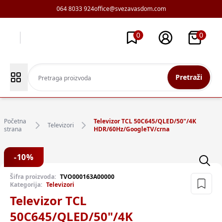
064 8033 924
office@svezavasdom.com
0
0
Pretraži
Početna
Televizor TCL 50C645/QLED/50"/4K
Televizori
strana
HDR/60Hz/GoogleTV/crna
-
10
%
Šifra proizvoda:
TVO000163A00000
Kategorija:
Televizori
Televizor TCL
50C645/QLED/50"/4K