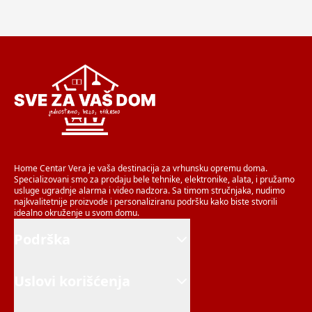
Home Centar Vera je vaša destinacija za vrhunsku opremu doma.
Specializovani smo za prodaju bele tehnike, elektronike, alata, i pružamo
usluge ugradnje alarma i video nadzora. Sa timom stručnjaka, nudimo
najkvalitetnije proizvode i personaliziranu podršku kako biste stvorili
idealno okruženje u svom domu.
Podrška
Uslovi korišćenja