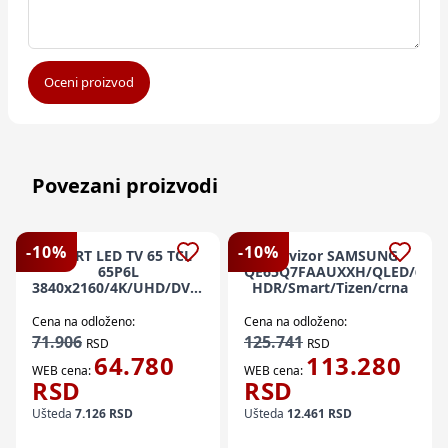
Oceni proizvod
Povezani proizvodi
-
10
%
-
10
%
SMART LED TV 65 TCL
Televizor SAMSUNG
65P6L
QE65Q7FAAUXXH/QLED/65"/
3840x2160/4K/UHD/DVB-
HDR/Smart/Tizen/crna
T2/C/S2/Google TV
Cena na odloženo:
Cena na odloženo:
71.906
125.741
RSD
RSD
64.780
113.280
WEB cena:
WEB cena:
RSD
RSD
Ušteda
7.126
RSD
Ušteda
12.461
RSD