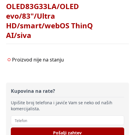
OLED83G33LA/OLED
evo/83"/Ultra
HD/smart/webOS ThinQ
AI/siva
Proizvod nije na stanju
Kupovina na rate?
Upišite broj telefona i javiće Vam se neko od naših
komercijalista.
Pošalji zahtev