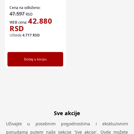
3840x2160/UHD/4K/DVB-
T2/S2/C
Cena na odloženo:
47.597
RSD
42.880
WEB cena:
RSD
Ušteda
4.717
RSD
Dodaj u korpu
Sve akcije
Uživajte u posebnim pogodnostima i ekskluzivnim
ponudama putem naše sekcije 'Sve akcije'. Ovde možete