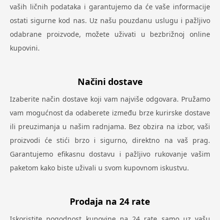
vaših ličnih podataka i garantujemo da će vaše informacije
ostati sigurne kod nas. Uz našu pouzdanu uslugu i pažljivo
odabrane proizvode, možete uživati u bezbrižnoj online
kupovini.
Načini dostave
Izaberite način dostave koji vam najviše odgovara. Pružamo
vam mogućnost da odaberete između brze kurirske dostave
ili preuzimanja u našim radnjama. Bez obzira na izbor, vaši
proizvodi će stići brzo i sigurno, direktno na vaš prag.
Garantujemo efikasnu dostavu i pažljivo rukovanje vašim
paketom kako biste uživali u svom kupovnom iskustvu.
Prodaja na 24 rate
Iskoristite pogodnost kupovine na 24 rate samo uz vašu