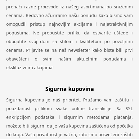
pronaći razne proizvode iz našeg asortimana po sniženim
cenama. Redovno ažuriramo našu ponudu kako bismo vam
omogućili pristup najnovijim akcijama i najatraktivnijim
popustima. Ne propustite priliku da ostvarite uštede i
obogatite svoj dom sa stilom i kvalitetom po povoljnim
cenama. Prijavite se na naš newsletter kako biste bili prvi
obavešteni o svim našim aktuelnim ponudama i
ekskluzivnim akcijama!
Sigurna kupovina
Sigurna kupovina je naš prioritet. Pružamo vam zaštitu i
pouzdanost prilikom svake online transakcije. Sa SSL
enkripcijom podataka i sigurnim metodama plaćanja,
možete biti sigurni da je vaša kupovina zaštićena od početka
do kraja. Vaša privatnost je važna, zato smo posvećeni zaštiti