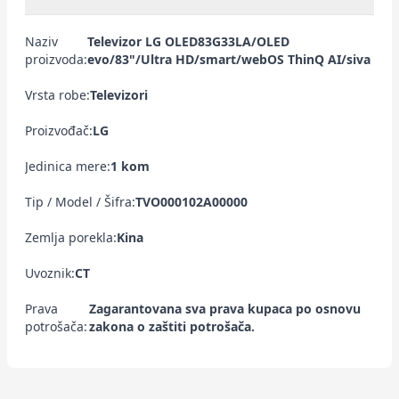
Naziv
Televizor LG OLED83G33LA/OLED
proizvoda:
evo/83"/Ultra HD/smart/webOS ThinQ AI/siva
Vrsta robe:
Televizori
Proizvođač:
LG
Jedinica mere:
1 kom
Tip / Model / Šifra:
TVO000102A00000
Zemlja porekla:
Kina
Uvoznik:
CT
Prava
Zagarantovana sva prava kupaca po osnovu
potrošača:
zakona o zaštiti potrošača.