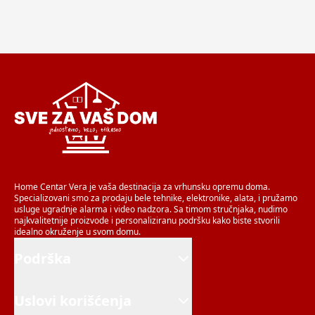
Home Centar Vera je vaša destinacija za vrhunsku opremu doma.
Specializovani smo za prodaju bele tehnike, elektronike, alata, i pružamo
usluge ugradnje alarma i video nadzora. Sa timom stručnjaka, nudimo
najkvalitetnije proizvode i personaliziranu podršku kako biste stvorili
idealno okruženje u svom domu.
Podrška
Uslovi korišćenja