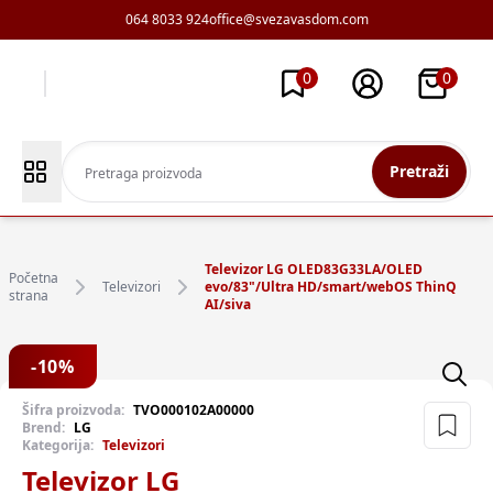
064 8033 924
office@svezavasdom.com
0
0
Pretraži
Televizor LG OLED83G33LA/OLED
Početna
Televizori
evo/83"/Ultra HD/smart/webOS ThinQ
strana
AI/siva
-
10
%
Šifra proizvoda:
TVO000102A00000
Brend:
LG
Kategorija:
Televizori
Televizor LG