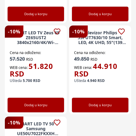
Dodaj u korpu
Dodaj u korpu
-
10
%
-
10
%
SMART LED TV Zeus 65
Televizor Philips
ZE65UST2
55PUT7630/10 Smart,
3840x2160/4K/Wi-
LED, 4K UHD, 55"(139
Fi/BT/Smart
cm), DVB-T/T2/C
remote/frameless/Android
Cena na odloženo:
Cena na odloženo:
14/GaiaOS 4.0
57.520
49.850
RSD
RSD
51.820
44.910
WEB cena:
WEB cena:
RSD
RSD
Ušteda
5.700
RSD
Ušteda
4.940
RSD
Dodaj u korpu
Dodaj u korpu
-
10
%
SMART LED TV 50
Samsung
UE50U7022FKXXH