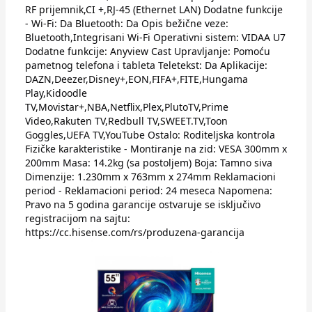
RF prijemnik,CI +,RJ-45 (Ethernet LAN) Dodatne funkcije
- Wi-Fi: Da Bluetooth: Da Opis bežične veze:
Bluetooth,Integrisani Wi-Fi Operativni sistem: VIDAA U7
Dodatne funkcije: Anyview Cast Upravljanje: Pomoću
pametnog telefona i tableta Teletekst: Da Aplikacije:
DAZN,Deezer,Disney+,EON,FIFA+,FITE,Hungama
Play,Kidoodle
TV,Movistar+,NBA,Netflix,Plex,PlutoTV,Prime
Video,Rakuten TV,Redbull TV,SWEET.TV,Toon
Goggles,UEFA TV,YouTube Ostalo: Roditeljska kontrola
Fizičke karakteristike - Montiranje na zid: VESA 300mm x
200mm Masa: 14.2kg (sa postoljem) Boja: Tamno siva
Dimenzije: 1.230mm x 763mm x 274mm Reklamacioni
period - Reklamacioni period: 24 meseca Napomena:
Pravo na 5 godina garancije ostvaruje se isključivo
registracijom na sajtu:
https://cc.hisense.com/rs/produzena-garancija