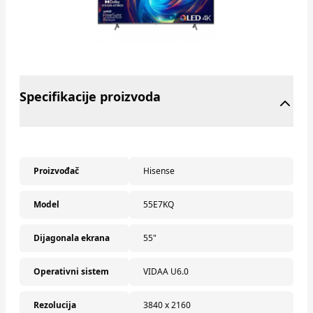
Specifikacije proizvoda
Proizvođač
Hisense
Model
55E7KQ
Dijagonala ekrana
55"
Operativni sistem
VIDAA U6.0
Rezolucija
3840 x 2160