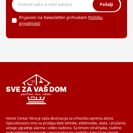
Pošalji
Prijavom na Newsletter prihvatam
Politiku
privatnosti
Home Centar Vera je vaša destinacija za vrhunsku opremu doma.
Specializovani smo za prodaju bele tehnike, elektronike, alata, i pružamo
usluge ugradnje alarma i video nadzora. Sa timom stručnjaka, nudimo
najkvalitetnije proizvode i personaliziranu podršku kako biste stvorili