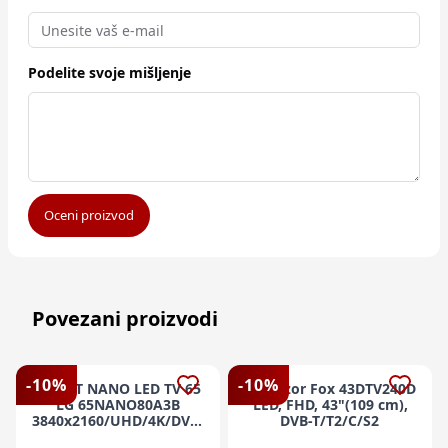
Podelite svoje mišljenje
Oceni proizvod
Povezani proizvodi
-
10
%
-
10
%
SMART NANO LED TV 65
Televizor Fox 43DTV240D
LG 65NANO80A3B
LED, FHD, 43"(109 cm),
3840x2160/UHD/4K/DVB-
DVB-T/T2/C/S2
T2/C webOS