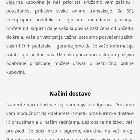
Sigurna kupovina je naš prioritet. Pružamo vam zaštitu i
pouzdanost prilikom svake online transakcije. Sa SSL
enkripcijom podataka i sigurnim metodama plaćanja,
možete biti sigurni da je vaša kupovina zaštićena od početka
do kraja. Vaša privatnost je važna, zato smo posvećeni zaštiti
vaših ličnih podataka i garantujemo da će vaše informacije
ostati sigurne kod nas. Uz našu pouzdanu uslugu i pažljivo
odabrane proizvode, možete uživati u bezbrižnoj online
kupovini.
Načini dostave
Izaberite način dostave koji vam najviše odgovara. Pružamo
vam mogućnost da odaberete između brze kurirske dostave
ili preuzimanja u našim radnjama. Bez obzira na izbor, vaši
proizvodi će stići brzo i sigurno, direktno na vaš prag.
Garantujemo efikasnu dostavu i pažljivo rukovanje vašim