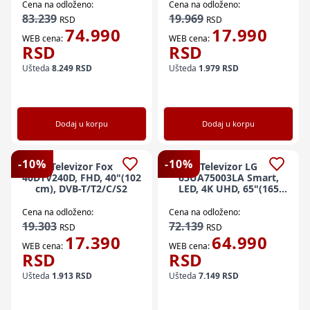
Cena na odloženo:
Cena na odloženo:
83.239
19.969
RSD
RSD
74.990
17.990
WEB cena:
WEB cena:
RSD
RSD
Ušteda
8.249
RSD
Ušteda
1.979
RSD
Dodaj u korpu
Dodaj u korpu
-
10
%
-
10
%
Televizor Fox
Televizor LG
40DTV240D, FHD, 40"(102
65UA75003LA Smart,
cm), DVB-T/T2/C/S2
LED, 4K UHD, 65"(165
cm), DVB-T2/T/C/S2/S
Cena na odloženo:
Cena na odloženo:
19.303
72.139
RSD
RSD
17.390
64.990
WEB cena:
WEB cena:
RSD
RSD
Ušteda
1.913
RSD
Ušteda
7.149
RSD