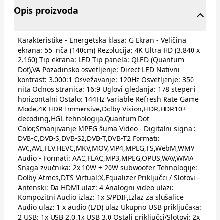
Opis proizvoda
Karakteristike - Energetska klasa: G Ekran - Veličina
ekrana: 55 inča (140cm) Rezolucija: 4K Ultra HD (3.840 x
2.160) Tip ekrana: LED Tip panela: QLED (Quantum
Dot),VA Pozadinsko osvetljenje: Direct LED Nativni
kontrast: 3.000:1 Osvežavanje: 120Hz Osvetljenje: 350
nita Odnos stranica: 16:9 Uglovi gledanja: 178 stepeni
horizontalni Ostalo: 144Hz Variable Refresh Rate Game
Mode,4K HDR Immersive,Dolby Vision,HDR,HDR10+
decoding,HGL tehnologija,Quantum Dot
Color,Smanjivanje MPEG šuma Video - Digitalni signal:
DVB-C,DVB-S,DVB-S2,DVB-T,DVB-T2 Formati:
AVC,AVI,FLV,HEVC,MKV,MOV,MP4,MPEG,TS,WebM,WMV
Audio - Formati: AAC,FLAC,MP3,MPEG,OPUS,WAV,WMA
Snaga zvučnika: 2x 10W + 20W subwoofer Tehnologije:
Dolby Atmos,DTS Virtual:X,Equalizer Priključci / Slotovi -
Antenski: Da HDMI ulaz: 4 Analogni video ulazi:
Kompozitni Audio izlaz: 1x S/PDIF,Izlaz za slušalice
Audio ulaz: 1 x audio (L/D) ulaz Ukupno USB priključaka:
2 USB: 1x USB 2.0,1x USB 3.0 Ostali priključci/Slotovi: 2x