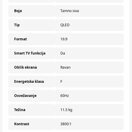
Boja
Tamno siva
Tip
QLED
Format
16:9
Smart TV funkcija
Da
Oblik ekrana
Ravan
Energetska klasa
F
Osvežavanje
60Hz
Težina
11.5 kg
Kontrast
3800:1