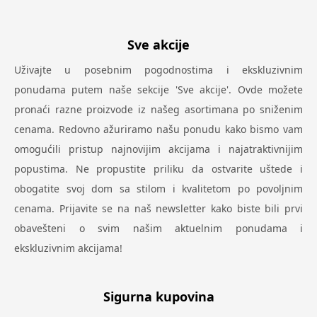
Sve akcije
Uživajte u posebnim pogodnostima i ekskluzivnim
ponudama putem naše sekcije 'Sve akcije'. Ovde možete
pronaći razne proizvode iz našeg asortimana po sniženim
cenama. Redovno ažuriramo našu ponudu kako bismo vam
omogućili pristup najnovijim akcijama i najatraktivnijim
popustima. Ne propustite priliku da ostvarite uštede i
obogatite svoj dom sa stilom i kvalitetom po povoljnim
cenama. Prijavite se na naš newsletter kako biste bili prvi
obavešteni o svim našim aktuelnim ponudama i
ekskluzivnim akcijama!
Sigurna kupovina