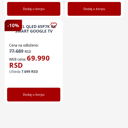
Dodaj u korpu
Dodaj u korpu
-
10
%
TV TCL QLED 65P7K 4K
SMART GOOGLE TV
Cena na odloženo:
77.689
RSD
69.990
WEB cena:
RSD
Ušteda
7.699
RSD
Dodaj u korpu