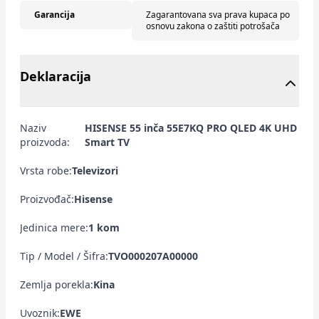
Garancija
Zagarantovana sva prava kupaca po
osnovu zakona o zaštiti potrošača
Deklaracija
Naziv
HISENSE 55 inča 55E7KQ PRO QLED 4K UHD
proizvoda:
Smart TV
Vrsta robe:
Televizori
Proizvođač:
Hisense
Jedinica mere:
1 kom
Tip / Model / Šifra:
TVO000207A00000
Zemlja porekla:
Kina
Uvoznik:
EWE