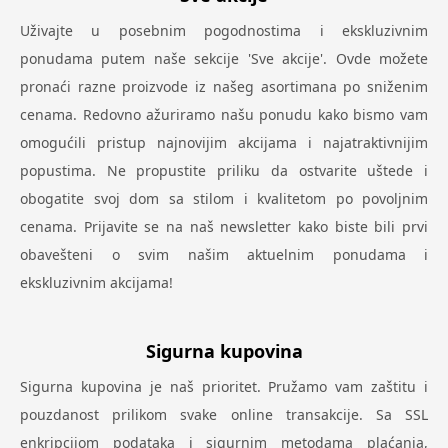
Uživajte u posebnim pogodnostima i ekskluzivnim
ponudama putem naše sekcije 'Sve akcije'. Ovde možete
pronaći razne proizvode iz našeg asortimana po sniženim
cenama. Redovno ažuriramo našu ponudu kako bismo vam
omogućili pristup najnovijim akcijama i najatraktivnijim
popustima. Ne propustite priliku da ostvarite uštede i
obogatite svoj dom sa stilom i kvalitetom po povoljnim
cenama. Prijavite se na naš newsletter kako biste bili prvi
obavešteni o svim našim aktuelnim ponudama i
ekskluzivnim akcijama!
Sigurna kupovina
Sigurna kupovina je naš prioritet. Pružamo vam zaštitu i
pouzdanost prilikom svake online transakcije. Sa SSL
enkripcijom podataka i sigurnim metodama plaćanja,