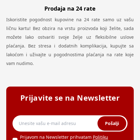
Prodaja na 24 rate
Iskoristite pogodnost kupovine na 24 rate samo uz vašu
ličnu kartu! Bez obzira na vrstu proizvoda koji želite, sada
možete lako ostvariti svoje želje uz fleksibilne uslove
plaćanja. Bez stresa i dodatnih komplikacija, kupujte sa
lakoćom i uživajte u pogodnostima plaćanja na rate koje
vam nudimo.
Prijavite se na Newsletter
Pošalji
Prijavom na Newsletter prihvatam
Politiku