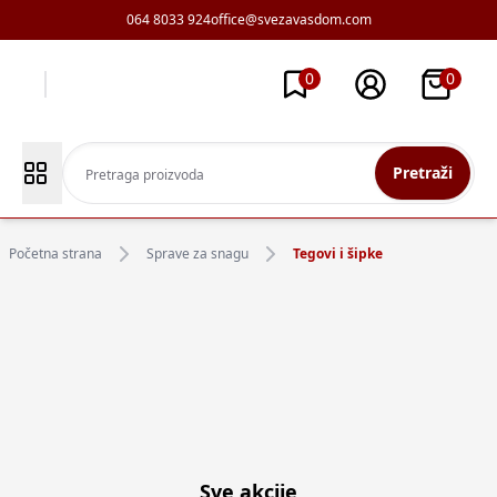
064 8033 924
office@svezavasdom.com
0
0
Pretraži
Početna strana
Sprave za snagu
Tegovi i šipke
Sve akcije