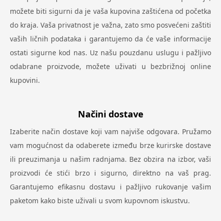
možete biti sigurni da je vaša kupovina zaštićena od početka
do kraja. Vaša privatnost je važna, zato smo posvećeni zaštiti
vaših ličnih podataka i garantujemo da će vaše informacije
ostati sigurne kod nas. Uz našu pouzdanu uslugu i pažljivo
odabrane proizvode, možete uživati u bezbrižnoj online
kupovini.
Načini dostave
Izaberite način dostave koji vam najviše odgovara. Pružamo
vam mogućnost da odaberete između brze kurirske dostave
ili preuzimanja u našim radnjama. Bez obzira na izbor, vaši
proizvodi će stići brzo i sigurno, direktno na vaš prag.
Garantujemo efikasnu dostavu i pažljivo rukovanje vašim
paketom kako biste uživali u svom kupovnom iskustvu.