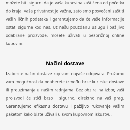
možete biti sigurni da je vaša kupovina zaštićena od početka
do kraja. Vaša privatnost je važna, zato smo posvećeni zaštiti
vaših ličnih podataka i garantujemo da će vaše informacije
ostati sigurne kod nas. Uz našu pouzdanu uslugu i pažljivo
odabrane proizvode, možete uživati u bezbrižnoj online
kupovini.
Načini dostave
Izaberite način dostave koji vam najviše odgovara. Pružamo
vam mogućnost da odaberete između brze kurirske dostave
ili preuzimanja u našim radnjama. Bez obzira na izbor, vaši
proizvodi će stići brzo i sigurno, direktno na vaš prag.
Garantujemo efikasnu dostavu i pažljivo rukovanje vašim
paketom kako biste uživali u svom kupovnom iskustvu.