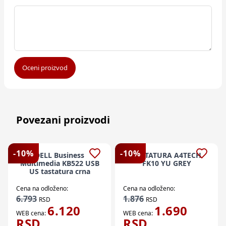
Oceni proizvod
Povezani proizvodi
-
10
%
-
10
%
DELL Business
TASTATURA A4TECH
Multimedia KB522 USB
FK10 YU GREY
US tastatura crna
Cena na odloženo:
Cena na odloženo:
6.793
1.876
RSD
RSD
6.120
1.690
WEB cena:
WEB cena:
RSD
RSD