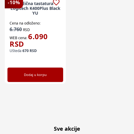
-
10
%
Bežična tastatura
Logitech K400Plus Black
YU
Cena na odloženo:
6.760
RSD
6.090
WEB cena:
RSD
Ušteda
670
RSD
Dodaj u korpu
Sve akcije