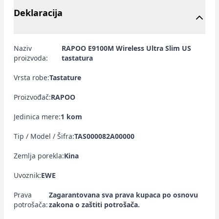
Deklaracija
Naziv
RAPOO E9100M Wireless Ultra Slim US
proizvoda:
tastatura
Vrsta robe:
Tastature
Proizvođač:
RAPOO
Jedinica mere:
1 kom
Tip / Model / Šifra:
TAS000082A00000
Zemlja porekla:
Kina
Uvoznik:
EWE
Prava
Zagarantovana sva prava kupaca po osnovu
potrošača:
zakona o zaštiti potrošača.