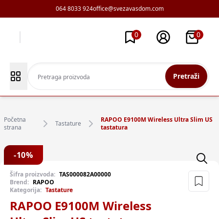
064 8033 924
office@svezavasdom.com
0
0
Pretraži
Početna
RAPOO E9100M Wireless Ultra Slim US
Tastature
strana
tastatura
-
10
%
Šifra proizvoda:
TAS000082A00000
Brend:
RAPOO
Kategorija:
Tastature
RAPOO E9100M Wireless