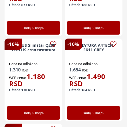
Ušteda
673
RSD
Ušteda
186
RSD
Dodaj u korpu
Dodaj u korpu
-
10
%
-
10
%
GENIUS Slimstar Q200
TASTATURA A4TECH
USB US crna tastatura
FK11 GREY
Cena na odloženo:
Cena na odloženo:
1.310
1.654
RSD
RSD
1.180
1.490
WEB cena:
WEB cena:
RSD
RSD
Ušteda
130
RSD
Ušteda
164
RSD
Dodaj u korpu
Dodaj u korpu