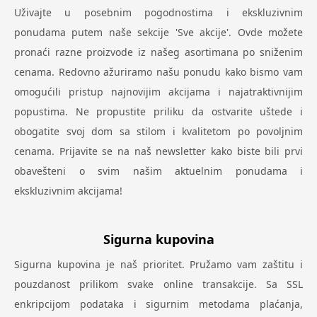
Uživajte u posebnim pogodnostima i ekskluzivnim
ponudama putem naše sekcije 'Sve akcije'. Ovde možete
pronaći razne proizvode iz našeg asortimana po sniženim
cenama. Redovno ažuriramo našu ponudu kako bismo vam
omogućili pristup najnovijim akcijama i najatraktivnijim
popustima. Ne propustite priliku da ostvarite uštede i
obogatite svoj dom sa stilom i kvalitetom po povoljnim
cenama. Prijavite se na naš newsletter kako biste bili prvi
obavešteni o svim našim aktuelnim ponudama i
ekskluzivnim akcijama!
Sigurna kupovina
Sigurna kupovina je naš prioritet. Pružamo vam zaštitu i
pouzdanost prilikom svake online transakcije. Sa SSL
enkripcijom podataka i sigurnim metodama plaćanja,