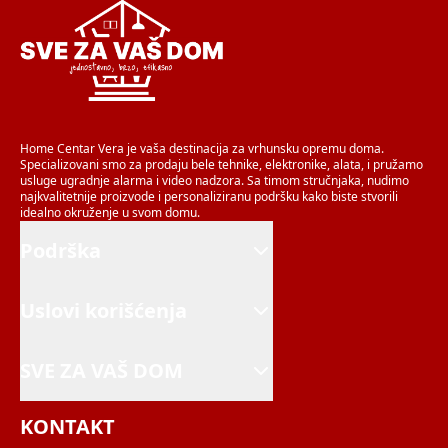
Home Centar Vera je vaša destinacija za vrhunsku opremu doma.
Specializovani smo za prodaju bele tehnike, elektronike, alata, i pružamo
usluge ugradnje alarma i video nadzora. Sa timom stručnjaka, nudimo
najkvalitetnije proizvode i personaliziranu podršku kako biste stvorili
idealno okruženje u svom domu.
Podrška
Uslovi korišćenja
SVE ZA VAŠ DOM
KONTAKT