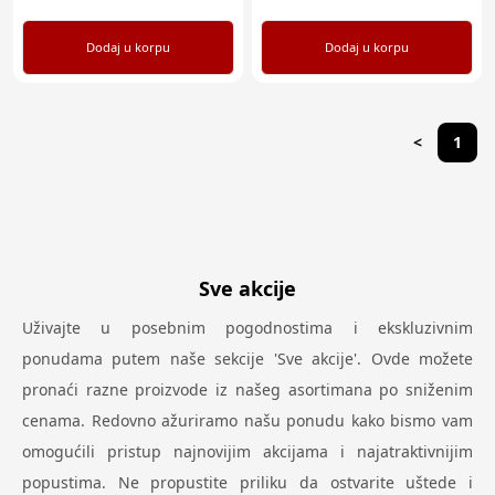
Dodaj u korpu
Dodaj u korpu
<
1
Sve akcije
Uživajte u posebnim pogodnostima i ekskluzivnim
ponudama putem naše sekcije 'Sve akcije'. Ovde možete
pronaći razne proizvode iz našeg asortimana po sniženim
cenama. Redovno ažuriramo našu ponudu kako bismo vam
omogućili pristup najnovijim akcijama i najatraktivnijim
popustima. Ne propustite priliku da ostvarite uštede i