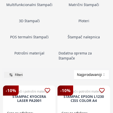
Multifunkcionalni štampači
Matrični štampači
3D štampači
Ploteri
POS termalni štampači
Štampač nalepnica
Potrošni materijal
Dodatna oprema za
štampače
Najprodavaniji
Filteri
-
10
%
-
10
%
Štampači i potrošni materijal
Štampači i potrošni materijal
STAMPAC KYOCERA
STAMPAC EPSON L1230
LASER PA2001
CISS COLOR A4