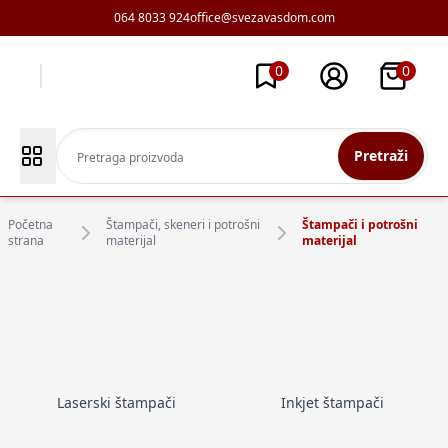
064 8033 924
office@svezavasdom.com
0
0
Pretraži
Početna
Štampači, skeneri i potrošni
Štampači i potrošni
strana
materijal
materijal
Laserski štampači
Inkjet štampači