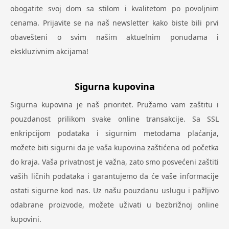
obogatite svoj dom sa stilom i kvalitetom po povoljnim
cenama. Prijavite se na naš newsletter kako biste bili prvi
obavešteni o svim našim aktuelnim ponudama i
ekskluzivnim akcijama!
Sigurna kupovina
Sigurna kupovina je naš prioritet. Pružamo vam zaštitu i
pouzdanost prilikom svake online transakcije. Sa SSL
enkripcijom podataka i sigurnim metodama plaćanja,
možete biti sigurni da je vaša kupovina zaštićena od početka
do kraja. Vaša privatnost je važna, zato smo posvećeni zaštiti
vaših ličnih podataka i garantujemo da će vaše informacije
ostati sigurne kod nas. Uz našu pouzdanu uslugu i pažljivo
odabrane proizvode, možete uživati u bezbrižnoj online
kupovini.