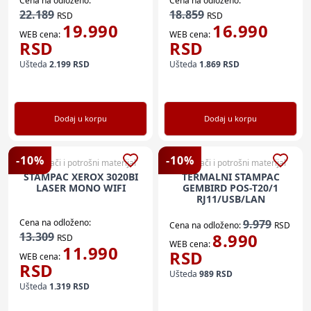
Cena na odloženo:
Cena na odloženo:
22.189
18.859
RSD
RSD
19.990
16.990
WEB cena:
WEB cena:
RSD
RSD
Ušteda
2.199
RSD
Ušteda
1.869
RSD
Dodaj u korpu
Dodaj u korpu
-
10
%
-
10
%
Štampači i potrošni materijal
Štampači i potrošni materijal
STAMPAC XEROX 3020BI
TERMALNI STAMPAC
LASER MONO WIFI
GEMBIRD POS-T20/1
RJ11/USB/LAN
Cena na odloženo:
9.979
Cena na odloženo:
RSD
13.309
8.990
RSD
WEB cena:
11.990
RSD
WEB cena:
RSD
Ušteda
989
RSD
Ušteda
1.319
RSD