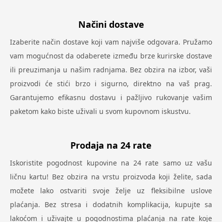
Načini dostave
Izaberite način dostave koji vam najviše odgovara. Pružamo
vam mogućnost da odaberete između brze kurirske dostave
ili preuzimanja u našim radnjama. Bez obzira na izbor, vaši
proizvodi će stići brzo i sigurno, direktno na vaš prag.
Garantujemo efikasnu dostavu i pažljivo rukovanje vašim
paketom kako biste uživali u svom kupovnom iskustvu.
Prodaja na 24 rate
Iskoristite pogodnost kupovine na 24 rate samo uz vašu
ličnu kartu! Bez obzira na vrstu proizvoda koji želite, sada
možete lako ostvariti svoje želje uz fleksibilne uslove
plaćanja. Bez stresa i dodatnih komplikacija, kupujte sa
lakoćom i uživajte u pogodnostima plaćanja na rate koje