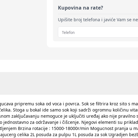
Kupovina na rate?
Upišite broj telefona i javiće Vam se n
cava pripremu soka od voca i povrca. Sok se filtrira kroz sito s m
elika. Stoga u bokal ide samo sok koji sadrži ogromnu količinu vita
snom zaključavanju nemoguce je uključiti uređaj ako nije praviln
o jednostavno za održavanje i čišcenje. Njegovi elementi su priklad
jenjem Brzina rotacije : 15000-18000r/min Mogucnost pranja u mas
djajucerg celika 2L posuda za pulpu 1L posuda za sok Ugradjen bez