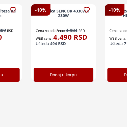
-
10
%
-
10
%
iteza na
Seckalica SENCOR 4330WH
Fen 
h
230W
H
409
4.984
RSD
Cena na odloženo:
RSD
Cena na od
0
4.490
RSD
WEB cena:
WEB cena:
Ušteda
494
RSD
Ušteda
7
pu
Dodaj u korpu
D