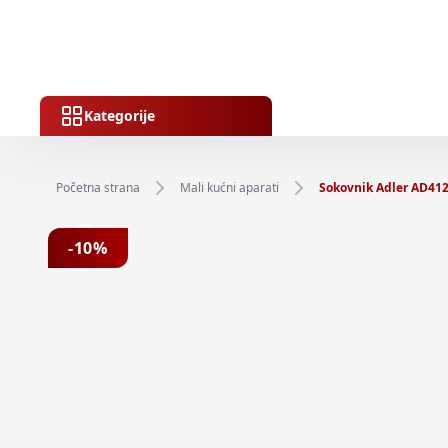
Kategorije
Početna strana
Mali kućni aparati
Sokovnik Adler AD41
Previous slide
-
10
%