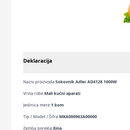
Deklaracija
Naziv proizvoda:
Sokovnik Adler AD4128 1000W
Vrsta robe:
Mali kućni aparati
Jedinica mere:
1 kom
Tip / Model / Šifra:
MKA000963A00000
Zemlja porekla:
Kina