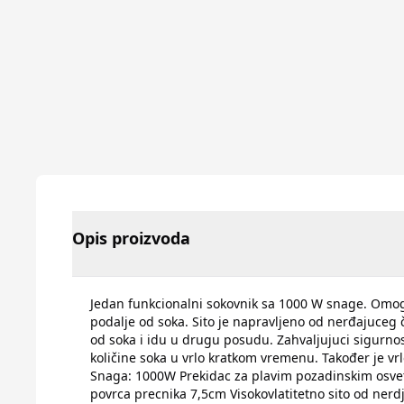
Opis proizvoda
Jedan funkcionalni sokovnik sa 1000 W snage. Omogu
podalje od soka. Sito je napravljeno od nerđajuceg č
od soka i idu u drugu posudu. Zahvaljujuci sigurno
količine soka u vrlo kratkom vremenu. Također je vrl
Snaga: 1000W Prekidac za plavim pozadinskim osvetl
povrca precnika 7,5cm Visokovlatitetno sito od ner