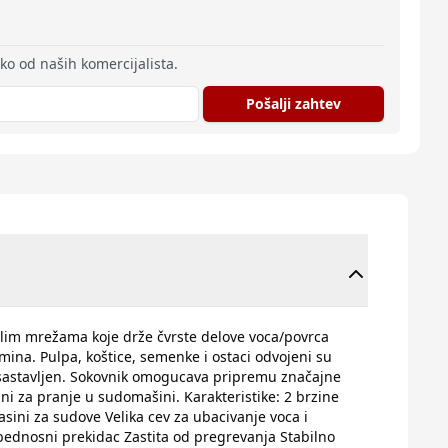
eko od naših komercijalista.
Pošalji zahtev
alim mrežama koje drže čvrste delove voca/povrca
mina. Pulpa, koštice, semenke i ostaci odvojeni su
o sastavljen. Sokovnik omogucava pripremu značajne
ni za pranje u sudomašini. Karakteristike: 2 brzine
ini za sudove Velika cev za ubacivanje voca i
bednosni prekidac Zastita od pregrevanja Stabilno