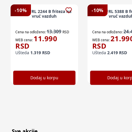
-
10
%
-
10
%
BEKO FRL 2244 B friteza na
BEKO FRL 5388 B fr
vruć vazduh
vruć vazdu
13.309
24.
Cena na odloženo:
RSD
Cena na odloženo:
11.990
21.99
WEB cena:
WEB cena:
RSD
RSD
Ušteda
1.319
RSD
Ušteda
2.419
RSD
Dodaj u korpu
Dodaj u kor
Sve akcije