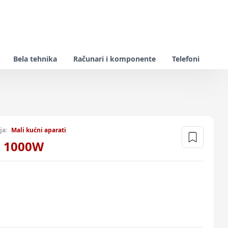
Bela tehnika
Računari i komponente
Telefoni
ja:
Mali kućni aparati
8 1000W