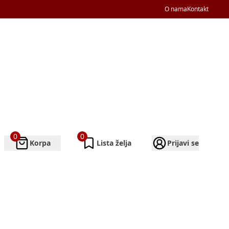
O nama
Kontakt
0
0
Korpa
Lista želja
Prijavi se