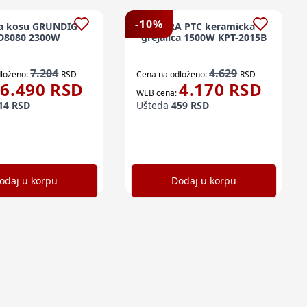
-
10
%
za kosu GRUNDIG
ISKRA PTC keramicka
D8080 2300W
grejalica 1500W KPT-2015B
7.204
4.629
loženo:
RSD
Cena na odloženo:
RSD
6.490
RSD
4.170
RSD
WEB cena:
14
RSD
Ušteda
459
RSD
odaj u korpu
Dodaj u korpu