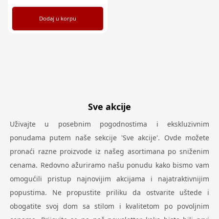
Dodaj u korpu
Sve akcije
Uživajte u posebnim pogodnostima i ekskluzivnim
ponudama putem naše sekcije 'Sve akcije'. Ovde možete
pronaći razne proizvode iz našeg asortimana po sniženim
cenama. Redovno ažuriramo našu ponudu kako bismo vam
omogućili pristup najnovijim akcijama i najatraktivnijim
popustima. Ne propustite priliku da ostvarite uštede i
obogatite svoj dom sa stilom i kvalitetom po povoljnim