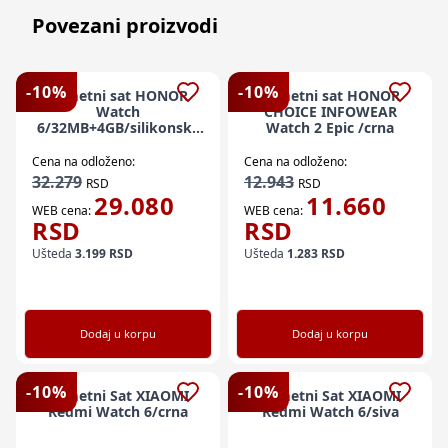
Povezani proizvodi
-
10
%
-
10
%
Pametni sat HONOR
Pametni sat HONOR
Watch
CHOICE INFOWEAR
6/32MB+4GB/silikonska
Watch 2 Epic /crna
narukvica/crna
Cena na odloženo:
Cena na odloženo:
32.279
12.943
RSD
RSD
29.080
11.660
WEB cena:
WEB cena:
RSD
RSD
Ušteda
3.199
RSD
Ušteda
1.283
RSD
Dodaj u korpu
Dodaj u korpu
-
10
%
-
10
%
Pametni Sat XIAOMI
Pametni Sat XIAOMI
Redmi Watch 6/crna
Redmi Watch 6/siva