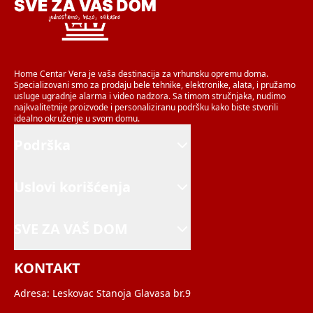
Home Centar Vera je vaša destinacija za vrhunsku opremu doma.
Specializovani smo za prodaju bele tehnike, elektronike, alata, i pružamo
usluge ugradnje alarma i video nadzora. Sa timom stručnjaka, nudimo
najkvalitetnije proizvode i personaliziranu podršku kako biste stvorili
idealno okruženje u svom domu.
Podrška
Uslovi korišćenja
SVE ZA VAŠ DOM
KONTAKT
Adresa:
Leskovac Stanoja Glavasa br.9