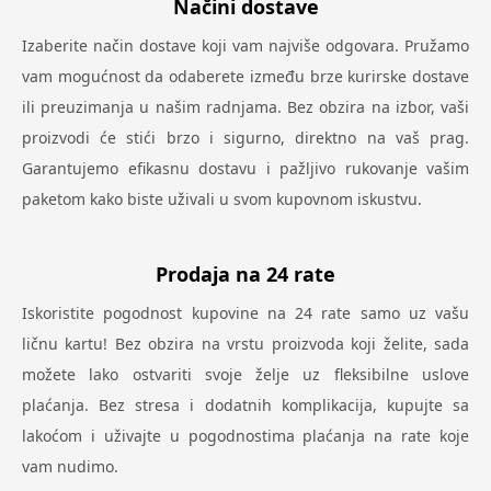
Načini dostave
Izaberite način dostave koji vam najviše odgovara. Pružamo
vam mogućnost da odaberete između brze kurirske dostave
ili preuzimanja u našim radnjama. Bez obzira na izbor, vaši
proizvodi će stići brzo i sigurno, direktno na vaš prag.
Garantujemo efikasnu dostavu i pažljivo rukovanje vašim
paketom kako biste uživali u svom kupovnom iskustvu.
Prodaja na 24 rate
Iskoristite pogodnost kupovine na 24 rate samo uz vašu
ličnu kartu! Bez obzira na vrstu proizvoda koji želite, sada
možete lako ostvariti svoje želje uz fleksibilne uslove
plaćanja. Bez stresa i dodatnih komplikacija, kupujte sa
lakoćom i uživajte u pogodnostima plaćanja na rate koje
vam nudimo.