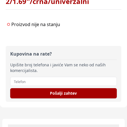
2/1.69''/crna/univerzalni
Proizvod nije na stanju
Kupovina na rate?
Upišite broj telefona i javiće Vam se neko od naših
komercijalista.
Pošalji zahtev