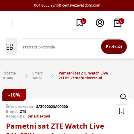
064 8033 924
office@svezavasdom.com
0
0
Pretraži
Početna
Smart
Pametni sat ZTE Watch Live
strana
satovi
2/1.69''/crna/univerzalni
-
10
%
Šifra proizvoda:
SAT000023A00000
Brend:
ZTE
Kategorija:
Smart satovi
Pametni sat ZTE Watch Live