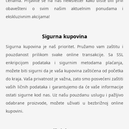
cenama. Prijavite se na naš newsletter kako biste bili prvi
obavešteni o svim našim aktuelnim ponudama i
ekskluzivnim akcijama!
Sigurna kupovina
Sigurna kupovina je naš prioritet. Pružamo vam zaštitu i
pouzdanost prilikom svake online transakcije. Sa SSL
enkripcijom podataka i sigurnim metodama plaćanja,
možete biti sigurni da je vaša kupovina zaštićena od početka
do kraja. Vaša privatnost je važna, zato smo posvećeni zaštiti
vaših ličnih podataka i garantujemo da će vaše informacije
ostati sigurne kod nas. Uz našu pouzdanu uslugu i pažljivo
odabrane proizvode, možete uživati u bezbrižnoj online
kupovini.