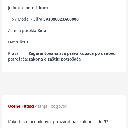
Jedinica mere:
1 kom
Tip / Model / Šifra:
SAT000023A00000
Zemlja porekla:
Kina
Uvoznik:
CT
Prava
Zagarantovana sva prava kupaca po osnovu
potrošača:
zakona o zaštiti potrošača.
Ocene i utisci
Pitanja i odgovori
Kako biste ocenili ovaj proizvod na skali od 1 do 5?