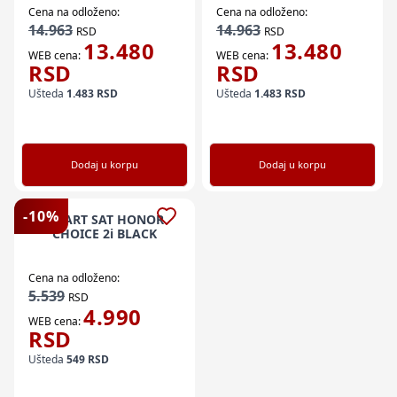
Cena na odloženo:
Cena na odloženo:
14.963
14.963
RSD
RSD
13.480
13.480
WEB cena:
WEB cena:
RSD
RSD
Ušteda
1.483
RSD
Ušteda
1.483
RSD
Dodaj u korpu
Dodaj u korpu
-
10
%
SMART SAT HONOR
CHOICE 2i BLACK
Cena na odloženo:
5.539
RSD
4.990
WEB cena:
RSD
Ušteda
549
RSD