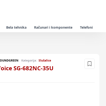
Bela tehnika
Računari i komponente
Telefoni
SOUNDGREEN
Kategorija:
Slušalice
oice SG-682NC-35U