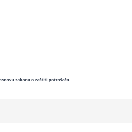
snovu zakona o zaštiti potrošača.