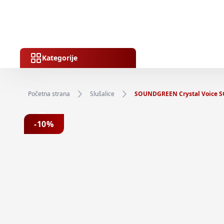
Kategorije
Početna strana
Slušalice
SOUNDGREEN Crystal Voice SG
Previous slide
-
10
%