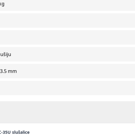
kg
ušiju
 3.5 mm
35U slušalice