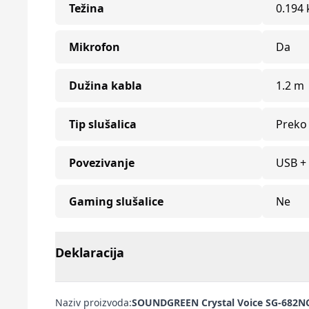
Težina
0.194 
Mikrofon
Da
Dužina kabla
1.2 m
Tip slušalica
Preko 
Povezivanje
USB +
Gaming slušalice
Ne
Deklaracija
Naziv proizvoda:
SOUNDGREEN Crystal Voice SG-682NC-