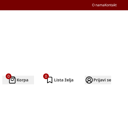
O nama
Kontakt
0
0
Korpa
Lista želja
Prijavi se