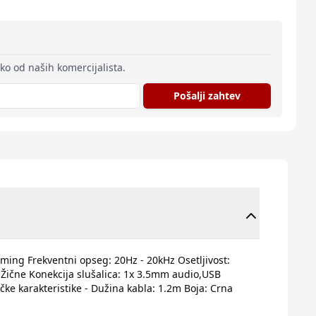
eko od naših komercijalista.
Pošalji zahtev
Gaming Frekventni opseg: 20Hz - 20kHz Osetljivost:
 Žične Konekcija slušalica: 1x 3.5mm audio,USB
čke karakteristike - Dužina kabla: 1.2m Boja: Crna