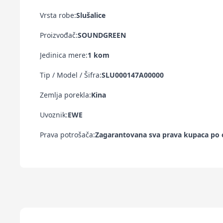
Vrsta robe:
Slušalice
Proizvođač:
SOUNDGREEN
Jedinica mere:
1 kom
Tip / Model / Šifra:
SLU000147A00000
Zemlja porekla:
Kina
Uvoznik:
EWE
Prava potrošača:
Zagarantovana sva prava kupaca po o