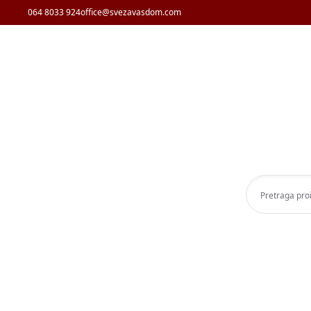
064 8033 924
office@svezavasdom.com