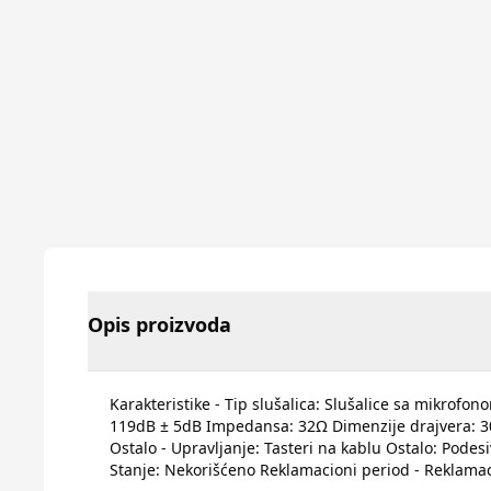
Opis proizvoda
Karakteristike - Tip slušalica: Slušalice sa mikrofo
119dB ± 5dB Impedansa: 32Ω Dimenzije drajvera: 30m
Ostalo - Upravljanje: Tasteri na kablu Ostalo: Podes
Stanje: Nekorišćeno Reklamacioni period - Reklama