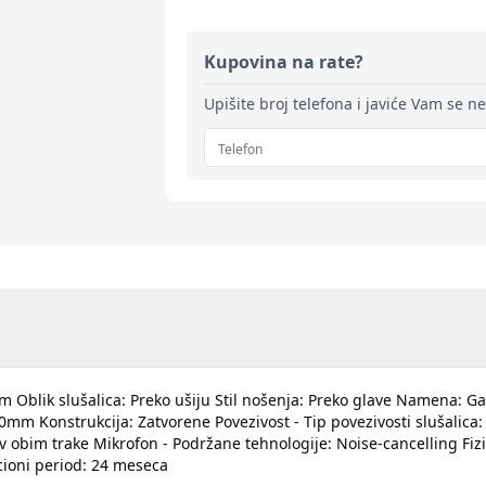
Kupovina na rate?
Upišite broj telefona i javiće Vam se n
nom Oblik slušalica: Preko ušiju Stil nošenja: Preko glave Namena: 
m Konstrukcija: Zatvorene Povezivost - Tip povezivosti slušalica:
iv obim trake Mikrofon - Podržane tehnologije: Noise-cancelling Fizi
cioni period: 24 meseca