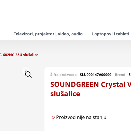
Televizori, projektori, video, audio
Laptopovi i tableti
-682NC-35U slušalice
Next slide
Šifra proizvoda:
SLU000147A00000
Brend:
SOUNDGREEN Crystal V
slušalice
Proizvod nije na stanju