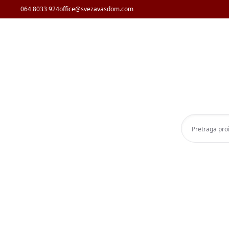
064 8033 924
office@svezavasdom.com