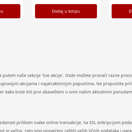
pu
Dodaj u korpu
D
putem naše sekcije 'Sve akcije'. Ovde možete pronaći razne proi
ovijim akcijama i najatraktivnijim popustima. Ne propustite prilik
ter kako biste bili prvi obavešteni o svim našim aktuelnim ponudam
uzdanost prilikom svake online transakcije. Sa SSL enkripcijom pod
st je važna, zato smo posvećeni zaštiti vaših ličnih podataka i gar