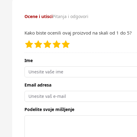
Ocene i utisci
Pitanja i odgovori
Kako biste ocenili ovaj proizvod na skali od 1 do 5?
Ime
Email adresa
Podelite svoje mišljenje