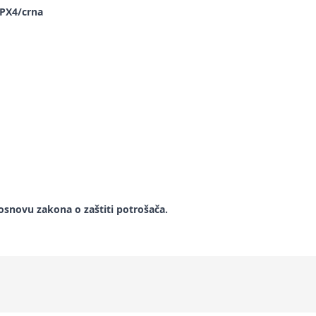
IPX4/crna
snovu zakona o zaštiti potrošača.