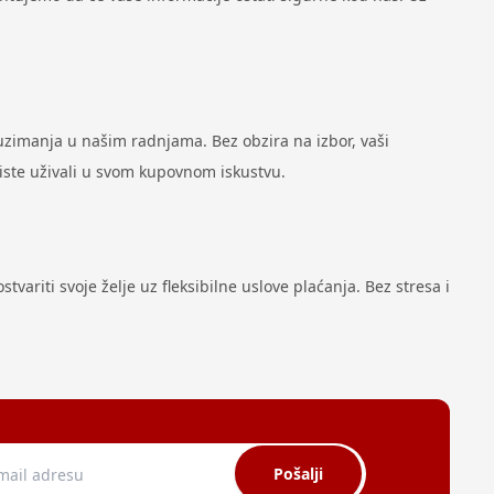
zimanja u našim radnjama. Bez obzira na izbor, vaši
biste uživali u svom kupovnom iskustvu.
variti svoje želje uz fleksibilne uslove plaćanja. Bez stresa i
Pošalji