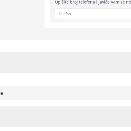
Upišite broj telefona i javiće Vam se n
ne