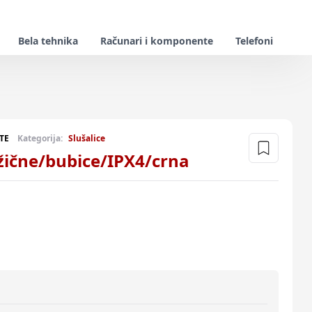
Bela tehnika
Računari i komponente
Telefoni
TE
Kategorija:
Slušalice
ežične/bubice/IPX4/crna