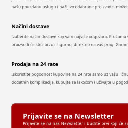
našu pouzdanu uslugu i pažljivo odabrane proizvode, možete 
Načini dostave
Izaberite način dostave koji vam najviše odgovara. Pružamo
proizvodi će stići brzo i sigurno, direktno na vaš prag. Gar
Prodaja na 24 rate
Iskoristite pogodnost kupovine na 24 rate samo uz vašu ličnu k
dodatnih komplikacija, kupujte sa lakoćom i uživajte u pog
Prijavite se na Newsletter
Prijavite se na naš Newsletter i budite prvi koji će s