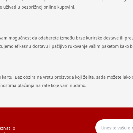
uživati u bezbrižnoj online kupovini.
 vam mogućnost da odaberete između brze kurirske dostave ili preu
antujemo efikasnu dostavu i pažljivo rukovanje vašim paketom kako 
artu! Bez obzira na vrstu proizvoda koji želite, sada možete lako ost
odnostima plaćanja na rate koje vam nudimo.
aznati o