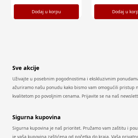
Dodaj u korpu
Dodaj u kor
Sve akcije
Uživajte u posebnim pogodnostima i ekskluzivnim ponudama 
ažuriramo našu ponudu kako bismo vam omogućili pristup najn
kvalitetom po povoljnim cenama. Prijavite se na naš newslet
Sigurna kupovina
Sigurna kupovina je naš prioritet. Pružamo vam zaštitu i po
je vaša kupovina zaštićena od početka do kraja. Vaša privatno