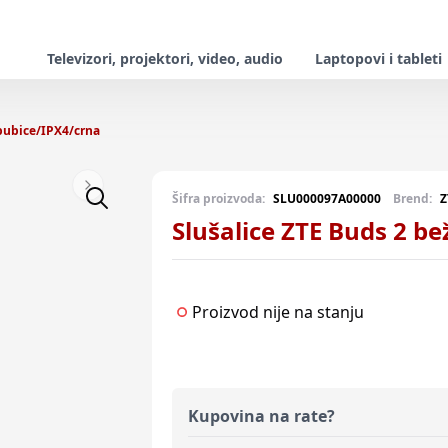
Televizori, projektori, video, audio
Laptopovi i tableti
/bubice/IPX4/crna
Next slide
Šifra proizvoda:
SLU000097A00000
Brend:
Z
Slušalice ZTE Buds 2 b
Proizvod nije na stanju
Kupovina na rate?