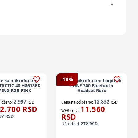
-
10
%
ice sa mikrofonom
Sl. Sa mikrofonom Logitech
ACTIC 40 H8618PK
ZONE 300 Bluetooth
ING RGB PINK
Headset Rose
2.997
12.832
loženo:
RSD
Cena na odloženo:
RSD
2.700
RSD
11.560
WEB cena:
RSD
97
RSD
Ušteda
1.272
RSD