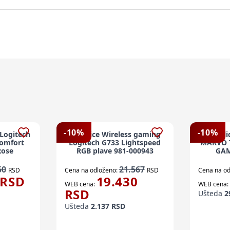
-
10
%
-
10
%
 Logitech
Slušalice Wireless gaming
Slusal
Comfort
Logitech G733 Lightspeed
MARVO T
Rose
RGB plave 981-000943
GAM
50
21.567
RSD
Cena na odloženo:
RSD
Cena na od
RSD
19.430
WEB cena:
WEB cena:
RSD
Ušteda
2
Ušteda
2.137
RSD