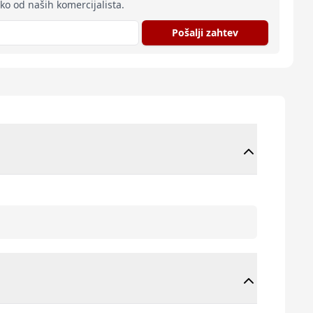
eko od naših komercijalista.
Pošalji zahtev