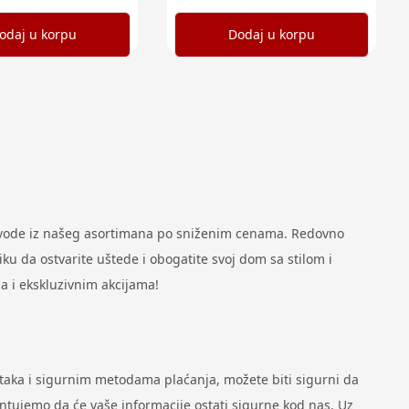
odaj u korpu
Dodaj u korpu
zvode iz našeg asortimana po sniženim cenama. Redovno
u da ostvarite uštede i obogatite svoj dom sa stilom i
a i ekskluzivnim akcijama!
ataka i sigurnim metodama plaćanja, možete biti sigurni da
antujemo da će vaše informacije ostati sigurne kod nas. Uz