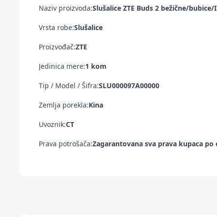
Naziv proizvoda:
Slušalice ZTE Buds 2 bežične/bubice/
Vrsta robe:
Slušalice
Proizvođač:
ZTE
Jedinica mere:
1 kom
Tip / Model / Šifra:
SLU000097A00000
Zemlja porekla:
Kina
Uvoznik:
CT
Prava potrošača:
Zagarantovana sva prava kupaca po o