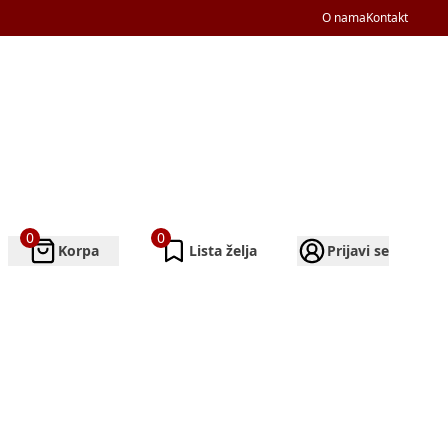
O nama
Kontakt
0
0
Korpa
Lista želja
Prijavi se