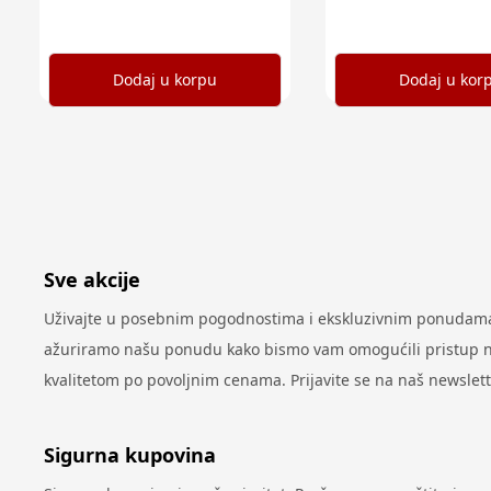
Dodaj u korpu
Dodaj u kor
Sve akcije
Uživajte u posebnim pogodnostima i ekskluzivnim ponudama 
ažuriramo našu ponudu kako bismo vam omogućili pristup najn
kvalitetom po povoljnim cenama. Prijavite se na naš newslet
Sigurna kupovina