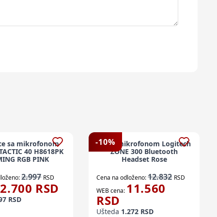
-
10
%
ice sa mikrofonom
Sl. Sa mikrofonom Logitech
ACTIC 40 H8618PK
ZONE 300 Bluetooth
ING RGB PINK
Headset Rose
2.997
12.832
loženo:
RSD
Cena na odloženo:
RSD
2.700
RSD
11.560
WEB cena:
RSD
97
RSD
Ušteda
1.272
RSD