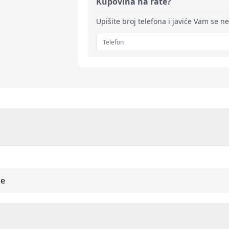
Kupovina na rate?
Upišite broj telefona i javiće Vam se n
ne