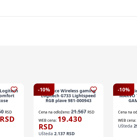
-
10
%
-
10
%
 Logitech
Slušalice Wireless gaming
Slusal
Comfort
Logitech G733 Lightspeed
MARVO T
Rose
RGB plave 981-000943
GAM
50
21.567
RSD
Cena na odloženo:
RSD
Cena na od
RSD
19.430
WEB cena:
WEB cena:
RSD
Ušteda
2
Ušteda
2.137
RSD