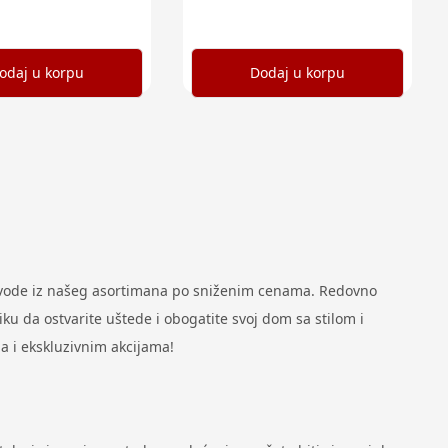
odaj u korpu
Dodaj u korpu
zvode iz našeg asortimana po sniženim cenama. Redovno
u da ostvarite uštede i obogatite svoj dom sa stilom i
a i ekskluzivnim akcijama!