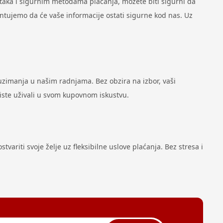
ataka i sigurnim metodama plaćanja, možete biti sigurni da
antujemo da će vaše informacije ostati sigurne kod nas. Uz
zimanja u našim radnjama. Bez obzira na izbor, vaši
biste uživali u svom kupovnom iskustvu.
variti svoje želje uz fleksibilne uslove plaćanja. Bez stresa i