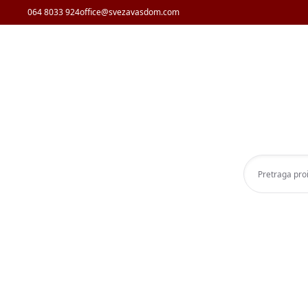
064 8033 924
office@svezavasdom.com