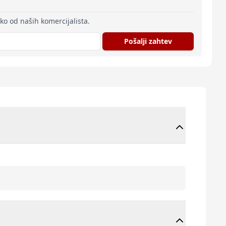
eko od naših komercijalista.
Pošalji zahtev