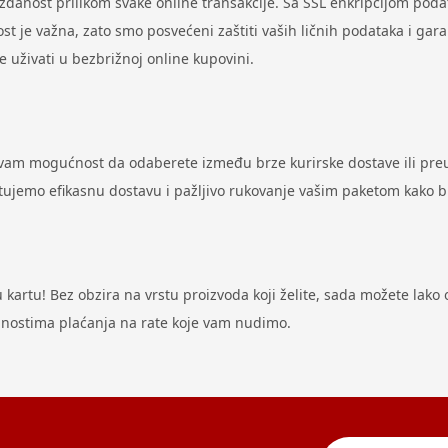
uzdanost prilikom svake online transakcije. Sa SSL enkripcijom pod
st je važna, zato smo posvećeni zaštiti vaših ličnih podataka i gar
uživati u bezbrižnoj online kupovini.
 vam mogućnost da odaberete između brze kurirske dostave ili preu
antujemo efikasnu dostavu i pažljivo rukovanje vašim paketom kako 
artu! Bez obzira na vrstu proizvoda koji želite, sada možete lako ost
odnostima plaćanja na rate koje vam nudimo.