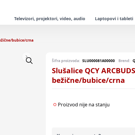
Televizori, projektori, video, audio
Laptopovi i tableti
ežične/bubice/crna
Next slide
Šifra proizvoda:
SLU000081A00000
Brend:
Slušalice QCY ARCBUDS 
bežične/bubice/crna
Proizvod nije na stanju