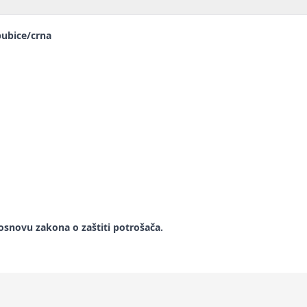
bubice/crna
snovu zakona o zaštiti potrošača.