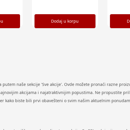
pu
Dodaj u korpu
D
putem naše sekcije 'Sve akcije'. Ovde možete pronaći razne proi
ovijim akcijama i najatraktivnijim popustima. Ne propustite prilik
ter kako biste bili prvi obavešteni o svim našim aktuelnim ponudam