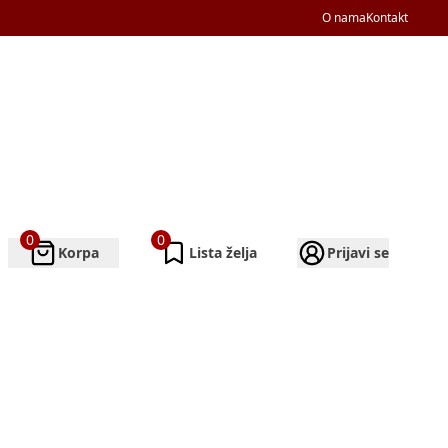
O nama
Kontakt
0
0
Korpa
Lista želja
Prijavi se