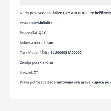
Naziv proizvoda:
Slušalice QCY ARCBUDS lite bežične/
Vrsta robe:
Slušalice
Proizvođač:
QCY
Jedinica mere:
1 kom
Tip / Model / Šifra:
SLU000081A00000
Zemlja porekla:
Kina
Uvoznik:
CT
Prava potrošača:
Zagarantovana sva prava kupaca po o