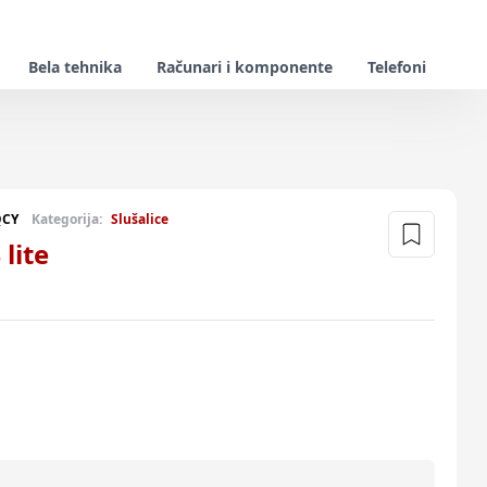
Bela tehnika
Računari i komponente
Telefoni
QCY
Kategorija:
Slušalice
lite