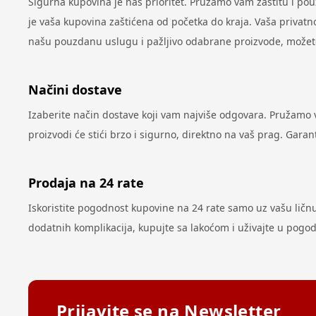
Sigurna kupovina je naš prioritet. Pružamo vam zaštitu i po
je vaša kupovina zaštićena od početka do kraja. Vaša privatno
našu pouzdanu uslugu i pažljivo odabrane proizvode, možete 
Načini dostave
Izaberite način dostave koji vam najviše odgovara. Pružamo
proizvodi će stići brzo i sigurno, direktno na vaš prag. Gar
Prodaja na 24 rate
Iskoristite pogodnost kupovine na 24 rate samo uz vašu ličnu k
dodatnih komplikacija, kupujte sa lakoćom i uživajte u pog
Prijavite se na Newsletter