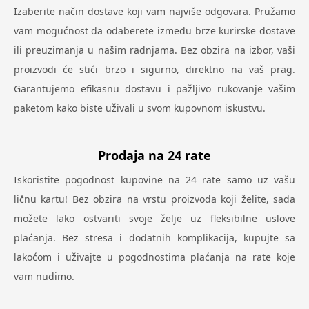
Izaberite način dostave koji vam najviše odgovara. Pružamo
vam mogućnost da odaberete između brze kurirske dostave
ili preuzimanja u našim radnjama. Bez obzira na izbor, vaši
proizvodi će stići brzo i sigurno, direktno na vaš prag.
Garantujemo efikasnu dostavu i pažljivo rukovanje vašim
paketom kako biste uživali u svom kupovnom iskustvu.
Prodaja na 24 rate
Iskoristite pogodnost kupovine na 24 rate samo uz vašu
ličnu kartu! Bez obzira na vrstu proizvoda koji želite, sada
možete lako ostvariti svoje želje uz fleksibilne uslove
plaćanja. Bez stresa i dodatnih komplikacija, kupujte sa
lakoćom i uživajte u pogodnostima plaćanja na rate koje
vam nudimo.