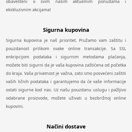
obavešteni o svim našim aktuelnim ponudama i
ekskluzivnim akcijama!
Sigurna kupovina
Sigurna kupovina je naš prioritet. Pružamo vam zaštitu i
pouzdanost prilikom svake online transakcije. Sa SSL
enkripcijom podataka i sigurnim metodama plaćanja,
možete biti sigurni da je vaša kupovina zaštićena od početka
do kraja. Vaša privatnost je važna, zato smo posvećeni zaštiti
vaših ličnih podataka i garantujemo da će vaše informacije
ostati sigurne kod nas. Uz našu pouzdanu uslugu i pažljivo
odabrane proizvode, možete uživati u bezbrižnoj online
kupovini.
Načini dostave