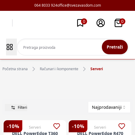
064 8033 924
office@svezavasdom.com
0
0
Pretraži
Početna strana
Računari i komponente
Serveri
Najprodavaniji
Filteri
-
10
%
-
10
%
Serveri
Serveri
DELL PowerEdge T360
DELL PowerEdge R470