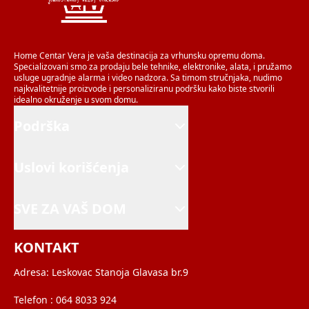
Home Centar Vera je vaša destinacija za vrhunsku opremu doma.
Specializovani smo za prodaju bele tehnike, elektronike, alata, i pružamo
usluge ugradnje alarma i video nadzora. Sa timom stručnjaka, nudimo
najkvalitetnije proizvode i personaliziranu podršku kako biste stvorili
idealno okruženje u svom domu.
Podrška
Uslovi korišćenja
SVE ZA VAŠ DOM
KONTAKT
Adresa:
Leskovac Stanoja Glavasa br.9
Telefon :
064 8033 924