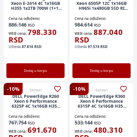
Xeon E-2414 4C 1x16GB
Xeon 6505P 12C 1x16GB
H355 1x2TB 700W (1+1)
H965i 1x480GB SSD RI
3yr NBD
800W (1+1) 3yr NBD
Cena na odloženo:
Cena na odloženo:
886.146
984.614
RSD
RSD
798.330
887.040
WEB cena:
WEB cena:
RSD
RSD
Ušteda
87.816
RSD
Ušteda
97.574
RSD
Dodaj u korpu
Dodaj u korpu
-
10
%
-
10
%
Serveri
Serveri
DELL PowerEdge R260
DELL PowerEdge R360
Xeon 6 Performance
Xeon 6 Performance
6325P 4C 1x16GB H355
6315P 4C 1x16GB H355
1x480GB SSD RI 700W
1x2TB 700W (1+0) 3yr
(1+0) 3yr NBD + šine
NBD + šine
Cena na odloženo:
Cena na odloženo:
767.754
533.144
RSD
RSD
691.670
480.310
WEB cena:
WEB cena: