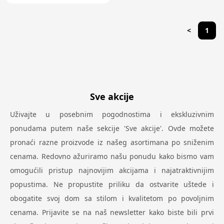
<
1
Sve akcije
Uživajte u posebnim pogodnostima i ekskluzivnim
ponudama putem naše sekcije 'Sve akcije'. Ovde možete
pronaći razne proizvode iz našeg asortimana po sniženim
cenama. Redovno ažuriramo našu ponudu kako bismo vam
omogućili pristup najnovijim akcijama i najatraktivnijim
popustima. Ne propustite priliku da ostvarite uštede i
obogatite svoj dom sa stilom i kvalitetom po povoljnim
cenama. Prijavite se na naš newsletter kako biste bili prvi