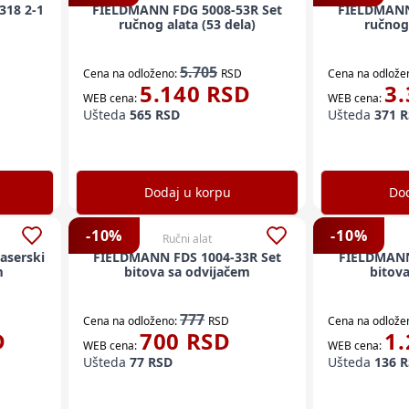
318 2-1
FIELDMANN FDG 5008-53R Set
FIELDMANN
ručnog alata (53 dela)
ručnog 
5.705
Cena na odloženo:
RSD
Cena na odlože
5.140
RSD
3.
WEB cena:
WEB cena:
Ušteda
565
RSD
Ušteda
371
R
Dodaj u korpu
Dod
-
10
%
-
10
%
Ručni alat
aserski
FIELDMANN FDS 1004-33R Set
FIELDMANN
m
bitova sa odvijačem
bitov
777
Cena na odloženo:
RSD
Cena na odlože
D
700
RSD
1.
WEB cena:
WEB cena:
Ušteda
77
RSD
Ušteda
136
R