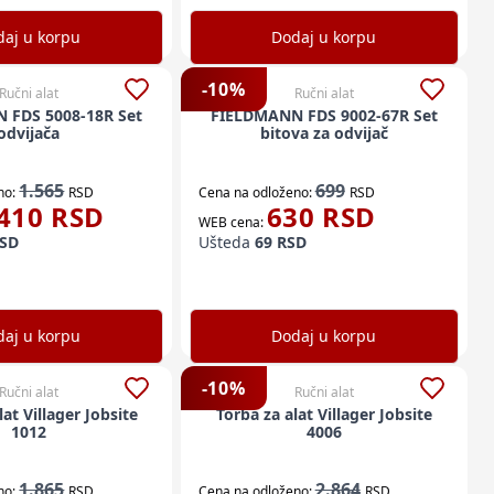
aj u korpu
Dodaj u korpu
-
10
%
Ručni alat
Ručni alat
 FDS 5008-18R Set
FIELDMANN FDS 9002-67R Set
odvijača
bitova za odvijač
1.565
699
no:
RSD
Cena na odloženo:
RSD
410
RSD
630
RSD
WEB cena:
SD
Ušteda
69
RSD
aj u korpu
Dodaj u korpu
-
10
%
Ručni alat
Ručni alat
at Villager Jobsite
Torba za alat Villager Jobsite
1012
4006
1.865
2.864
no:
RSD
Cena na odloženo:
RSD