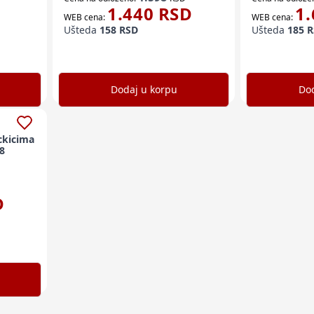
1.440
RSD
1.
WEB cena:
WEB cena:
Ušteda
158
RSD
Ušteda
185
R
Dodaj u korpu
Dod
ckicima
98
D