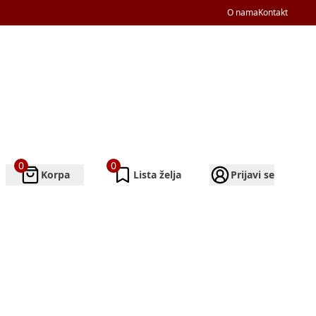
O nama
Kontakt
0
0
Korpa
Lista želja
Prijavi se