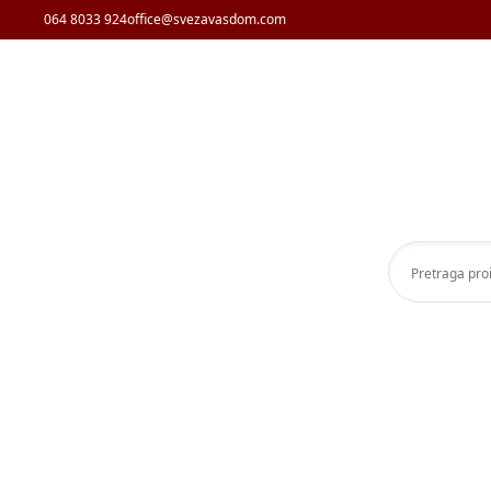
064 8033 924
office@svezavasdom.com