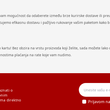
 vam mogućnost da odaberete između brze kurirske dostave ili preu
antujemo efikasnu dostavu i pažljivo rukovanje vašim paketom kako 
artu! Bez obzira na vrstu proizvoda koji želite, sada možete lako ost
odnostima plaćanja na rate koje vam nudimo.
aznati o
bnim
ama direktno
Prijavom n