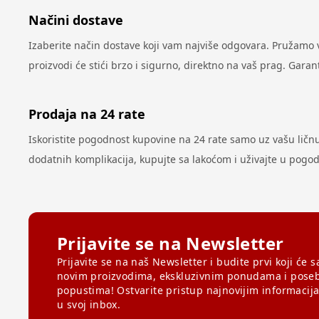
Načini dostave
Izaberite način dostave koji vam najviše odgovara. Pružamo
proizvodi će stići brzo i sigurno, direktno na vaš prag. Gar
Prodaja na 24 rate
Iskoristite pogodnost kupovine na 24 rate samo uz vašu ličnu k
dodatnih komplikacija, kupujte sa lakoćom i uživajte u pog
Prijavite se na Newsletter
Prijavite se na naš Newsletter i budite prvi koji će s
novim proizvodima, ekskluzivnim ponudama i pose
popustima! Ostvarite pristup najnovijim informacij
u svoj inbox.