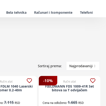
Bela tehnika
Računari i komponente
Telefoni
Sortiraj prema:
Najprodavaniji
-
10
%
Ručni alat
Ručni alat
FDLM 1040 Laserski
FIELDMANN FDS 1009-41R Set
nomer 0.2-40m
bitova sa T odvijačem
7.115
1.665
no:
RSD
Cena na odloženo:
RSD