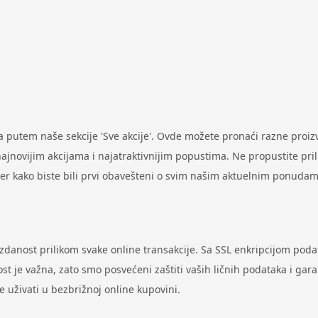
putem naše sekcije 'Sve akcije'. Ovde možete pronaći razne proi
ovijim akcijama i najatraktivnijim popustima. Ne propustite prilik
ter kako biste bili prvi obavešteni o svim našim aktuelnim ponudam
uzdanost prilikom svake online transakcije. Sa SSL enkripcijom pod
st je važna, zato smo posvećeni zaštiti vaših ličnih podataka i gar
uživati u bezbrižnoj online kupovini.