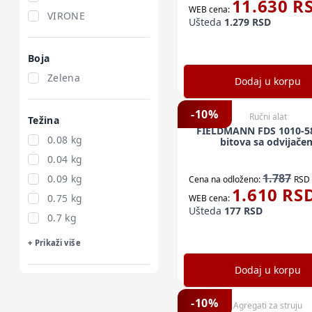
11.630
R
WEB cena:
VIRONE
Ušteda
1.279
RSD
Boja
Zelena
Dodaj u korpu
-
10
%
Ručni alat
Težina
FIELDMANN FDS 1010-5
0.08 kg
bitova sa odvijače
0.04 kg
1.787
0.09 kg
Cena na odloženo:
RSD
1.610
RS
0.75 kg
WEB cena:
Ušteda
177
RSD
0.7 kg
+ Prikaži više
Dodaj u korpu
-
10
%
Agregati za struju