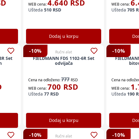
SD
4.640
RSD
6.
WEB cena:
WEB cena:
Ušteda
510
RSD
Ušteda
705
R
Dodaj u korpu
Dod
-
10
%
-
10
%
Ručni alat
8R Set
FIELDMANN FDS 1102-6R Set
FIELDMANN
m
odvijača
bito
777
Cena na odloženo:
RSD
Cena na odlože
D
700
RSD
1.
WEB cena:
WEB cena:
Ušteda
77
RSD
Ušteda
190
R
Dodaj u korpu
Dod
-
10
%
-
10
%
Ručni alat