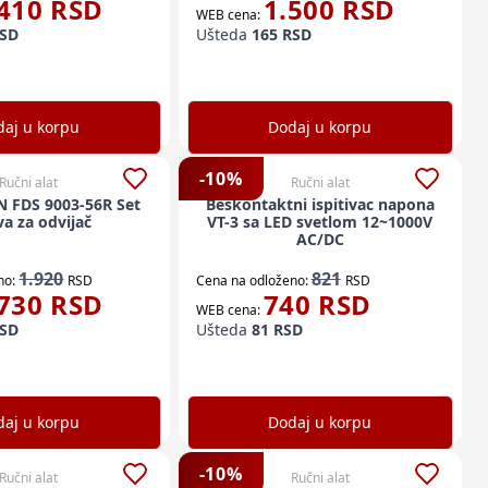
410
RSD
1.500
RSD
WEB cena:
SD
Ušteda
165
RSD
aj u korpu
Dodaj u korpu
-
10
%
Ručni alat
Ručni alat
 FDS 9003-56R Set
Beskontaktni ispitivac napona
va za odvijač
VT-3 sa LED svetlom 12~1000V
AC/DC
1.920
821
no:
RSD
Cena na odloženo:
RSD
730
RSD
740
RSD
WEB cena:
SD
Ušteda
81
RSD
aj u korpu
Dodaj u korpu
-
10
%
Ručni alat
Ručni alat