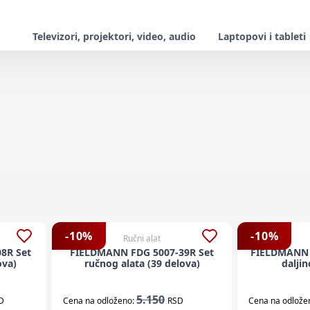
Televizori, projektori, video, audio
Laptopovi i tableti
-
10
%
-
10
%
Ručni alat
8R Set
FIELDMANN FDG 5007-39R Set
FIELDMANN 
ova)
ručnog alata (39 delova)
dalji
5.150
D
Cena na odloženo:
RSD
Cena na odlože