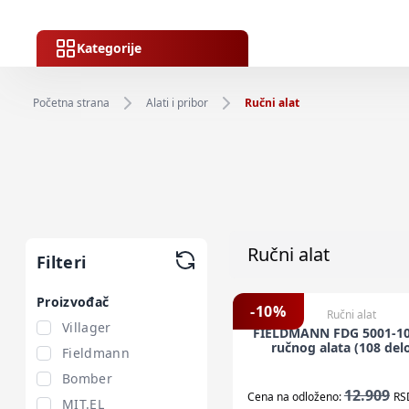
Kategorije
Početna strana
Alati i pribor
Ručni alat
Ručni alat
Filteri
Proizvođač
-
10
%
Ručni alat
Villager
FIELDMANN FDG 5001-10
ručnog alata (108 del
Fieldmann
Bomber
12.909
Cena na odloženo:
RS
MIT.EL