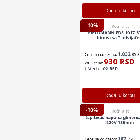
Dodaj u korpu
-
10
%
Ručni alat
FIELDMANN FDS 1017-3
bitova sa T odvijač
1.032
Cena na odloženo:
RSD
930
RSD
WEB cena:
Ušteda
102
RSD
Dodaj u korpu
-
10
%
Ručni alat
Ispitivac napona-glineri
220V 185mm
167
Cena na odloženo:
RSD