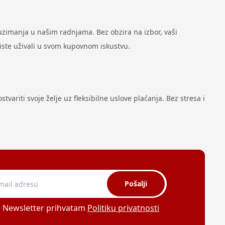
zimanja u našim radnjama. Bez obzira na izbor, vaši
biste uživali u svom kupovnom iskustvu.
variti svoje želje uz fleksibilne uslove plaćanja. Bez stresa i
Pošalji
a Newsletter prihvatam
Politiku privatnosti