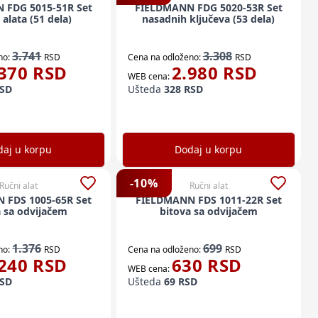
 FDG 5015-51R Set
FIELDMANN FDG 5020-53R Set
alata (51 dela)
nasadnih ključeva (53 dela)
3.741
3.308
no:
RSD
Cena na odloženo:
RSD
370
RSD
2.980
RSD
WEB cena:
SD
Ušteda
328
RSD
aj u korpu
Dodaj u korpu
-
10
%
Ručni alat
Ručni alat
 FDS 1005-65R Set
FIELDMANN FDS 1011-22R Set
a sa odvijačem
bitova sa odvijačem
1.376
699
no:
RSD
Cena na odloženo:
RSD
240
RSD
630
RSD
WEB cena:
SD
Ušteda
69
RSD