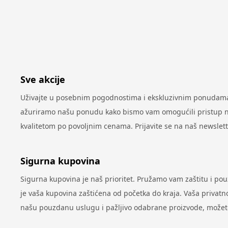
Sve akcije
Uživajte u posebnim pogodnostima i ekskluzivnim ponudama 
ažuriramo našu ponudu kako bismo vam omogućili pristup najn
kvalitetom po povoljnim cenama. Prijavite se na naš newslet
Sigurna kupovina
Sigurna kupovina je naš prioritet. Pružamo vam zaštitu i po
je vaša kupovina zaštićena od početka do kraja. Vaša privatno
našu pouzdanu uslugu i pažljivo odabrane proizvode, možete 