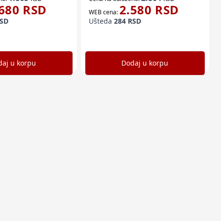
680
RSD
2.580
RSD
WEB cena:
SD
Ušteda
284
RSD
aj u korpu
Dodaj u korpu