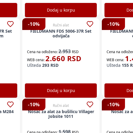
Dodaj u korpu
Dod
-
10
%
-
10
%
Ručni alat
7R Set
FIELDMANN FDS 5006-37R Set
FIELDMANN
em
odvijača
2.953
Cena na odloženo:
RSD
Cena na odlože
2.660
RSD
1.
WEB cena:
WEB cena:
Ušteda
293
RSD
Ušteda
155
R
Dodaj u korpu
Dod
-
10
%
-
10
%
Ručni alat
ca M284
Nosač za alat za bušilicu Villager
Nosač za al
Jobsite 1011
1.598
Cena na odloženo:
RSD
Cena na odlože