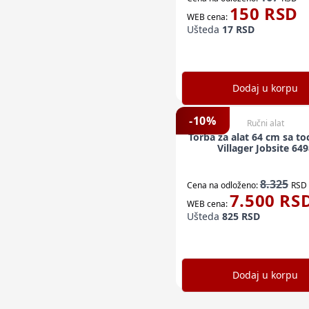
150
RSD
WEB cena:
Ušteda
17
RSD
Dodaj u korpu
-
10
%
Ručni alat
Torba za alat 64 cm sa to
Villager Jobsite 64
8.325
Cena na odloženo:
RSD
7.500
RS
WEB cena:
Ušteda
825
RSD
Dodaj u korpu