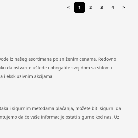
<
1
2
3
4
>
zvode iz našeg asortimana po sniženim cenama. Redovno
u da ostvarite uštede i obogatite svoj dom sa stilom i
a i ekskluzivnim akcijama!
ataka i sigurnim metodama plaćanja, možete biti sigurni da
antujemo da će vaše informacije ostati sigurne kod nas. Uz