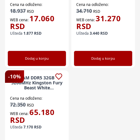
Cena na odloženo:
Cena na odloženo:
18.937
34.710
RSD
RSD
17.060
31.270
WEB cena:
WEB cena:
RSD
RSD
Ušteda
1.877
RSD
Ušteda
3.440
RSD
Dodaj u korpu
Dodaj u korpu
-
10
%
RAM DDR5 32GB
5200MHz Kingston Fury
Beast White
KF552C40BW-32
Cena na odloženo:
72.350
RSD
65.180
WEB cena:
RSD
Ušteda
7.170
RSD