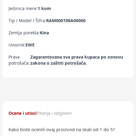
Jedinica mere:
1 kom
Tip / Model / Šifra:
RAM000198A00000
Zemlja porekla:
Kina
Uvoznik:
EWE
Prava
Zagarantovana sva prava kupaca po osnovu
potrošača:
zakona o zaštiti potrošača.
Ocene i utisci
Pitanja i odgovori
Kako biste ocenili ovaj proizvod na skali od 1 do 5?