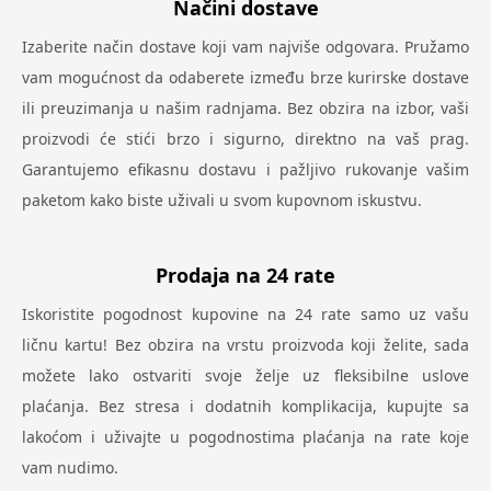
Načini dostave
Izaberite način dostave koji vam najviše odgovara. Pružamo
vam mogućnost da odaberete između brze kurirske dostave
ili preuzimanja u našim radnjama. Bez obzira na izbor, vaši
proizvodi će stići brzo i sigurno, direktno na vaš prag.
Garantujemo efikasnu dostavu i pažljivo rukovanje vašim
paketom kako biste uživali u svom kupovnom iskustvu.
Prodaja na 24 rate
Iskoristite pogodnost kupovine na 24 rate samo uz vašu
ličnu kartu! Bez obzira na vrstu proizvoda koji želite, sada
možete lako ostvariti svoje želje uz fleksibilne uslove
plaćanja. Bez stresa i dodatnih komplikacija, kupujte sa
lakoćom i uživajte u pogodnostima plaćanja na rate koje
vam nudimo.