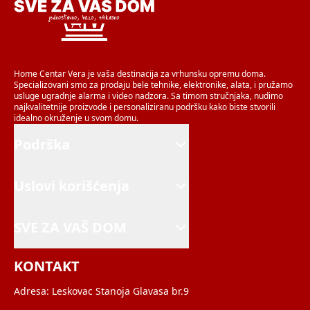
Home Centar Vera je vaša destinacija za vrhunsku opremu doma.
Specializovani smo za prodaju bele tehnike, elektronike, alata, i pružamo
usluge ugradnje alarma i video nadzora. Sa timom stručnjaka, nudimo
najkvalitetnije proizvode i personaliziranu podršku kako biste stvorili
idealno okruženje u svom domu.
Podrška
Uslovi korišćenja
SVE ZA VAŠ DOM
KONTAKT
Adresa:
Leskovac Stanoja Glavasa br.9