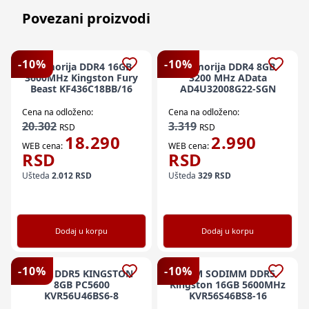
Povezani proizvodi
-
10
%
-
10
%
Memorija DDR4 16GB
Memorija DDR4 8GB
3600MHz Kingston Fury
3200 MHz AData
Beast KF436C18BB/16
AD4U32008G22-SGN
Cena na odloženo:
Cena na odloženo:
20.302
3.319
RSD
RSD
18.290
2.990
WEB cena:
WEB cena:
RSD
RSD
Ušteda
2.012
RSD
Ušteda
329
RSD
Dodaj u korpu
Dodaj u korpu
-
10
%
-
10
%
RAM DDR5 KINGSTON
RAM SODIMM DDR5
8GB PC5600
Kingston 16GB 5600MHz
KVR56U46BS6-8
KVR56S46BS8-16