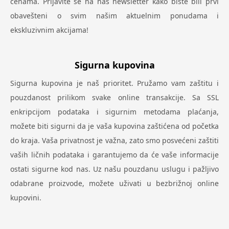
cenama. Prijavite se na naš newsletter kako biste bili prvi
obavešteni o svim našim aktuelnim ponudama i
ekskluzivnim akcijama!
Sigurna kupovina
Sigurna kupovina je naš prioritet. Pružamo vam zaštitu i
pouzdanost prilikom svake online transakcije. Sa SSL
enkripcijom podataka i sigurnim metodama plaćanja,
možete biti sigurni da je vaša kupovina zaštićena od početka
do kraja. Vaša privatnost je važna, zato smo posvećeni zaštiti
vaših ličnih podataka i garantujemo da će vaše informacije
ostati sigurne kod nas. Uz našu pouzdanu uslugu i pažljivo
odabrane proizvode, možete uživati u bezbrižnoj online
kupovini.