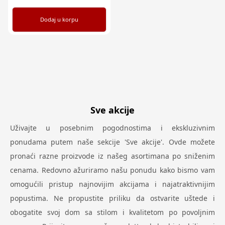
Dodaj u korpu
Sve akcije
Uživajte u posebnim pogodnostima i ekskluzivnim
ponudama putem naše sekcije 'Sve akcije'. Ovde možete
pronaći razne proizvode iz našeg asortimana po sniženim
cenama. Redovno ažuriramo našu ponudu kako bismo vam
omogućili pristup najnovijim akcijama i najatraktivnijim
popustima. Ne propustite priliku da ostvarite uštede i
obogatite svoj dom sa stilom i kvalitetom po povoljnim