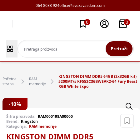
064 8033 924
office@svezavasdom.com
0
0
Pretraži
KINGSTON DIMM DDR5 64GB (2x32GB kit)
Početna
RAM
5200MT/s KF552C36BWEAK2-64 Fury Beast
strana
memorije
RGB White Expo
-
10
%
Šifra proizvoda:
RAM000198A00000
Brend:
Kingston
Kategorija:
RAM memorije
KINGSTON DIMM DDR5