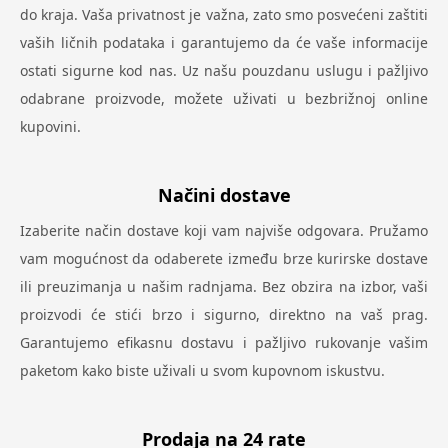
do kraja. Vaša privatnost je važna, zato smo posvećeni zaštiti
vaših ličnih podataka i garantujemo da će vaše informacije
ostati sigurne kod nas. Uz našu pouzdanu uslugu i pažljivo
odabrane proizvode, možete uživati u bezbrižnoj online
kupovini.
Načini dostave
Izaberite način dostave koji vam najviše odgovara. Pružamo
vam mogućnost da odaberete između brze kurirske dostave
ili preuzimanja u našim radnjama. Bez obzira na izbor, vaši
proizvodi će stići brzo i sigurno, direktno na vaš prag.
Garantujemo efikasnu dostavu i pažljivo rukovanje vašim
paketom kako biste uživali u svom kupovnom iskustvu.
Prodaja na 24 rate