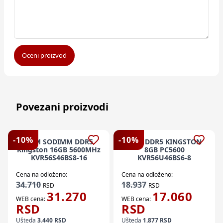
Oceni proizvod
Povezani proizvodi
-
10
%
-
10
%
RAM SODIMM DDR5
RAM DDR5 KINGSTON
Kingston 16GB 5600MHz
8GB PC5600
KVR56S46BS8-16
KVR56U46BS6-8
Cena na odloženo:
Cena na odloženo:
34.710
18.937
RSD
RSD
31.270
17.060
WEB cena:
WEB cena:
RSD
RSD
Ušteda
3.440
RSD
Ušteda
1.877
RSD