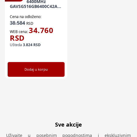
6400MHz
GAVSG516GB6400C42ASC
ORION V RGB AMD EXPO
Cena na odloženo:
38.584
RSD
34.760
WEB cena:
RSD
Ušteda
3.824
RSD
Dodaj u korpu
Sve akcije
Uživajte u posebnim pogodnostima i ekskluzivnim