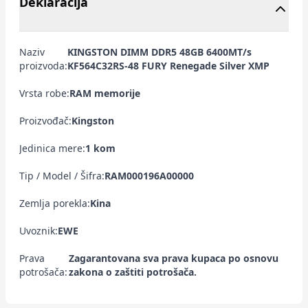
Deklaracija
Naziv
KINGSTON DIMM DDR5 48GB 6400MT/s
proizvoda:
KF564C32RS-48 FURY Renegade Silver XMP
Vrsta robe:
RAM memorije
Proizvođač:
Kingston
Jedinica mere:
1 kom
Tip / Model / Šifra:
RAM000196A00000
Zemlja porekla:
Kina
Uvoznik:
EWE
Prava
Zagarantovana sva prava kupaca po osnovu
potrošača:
zakona o zaštiti potrošača.