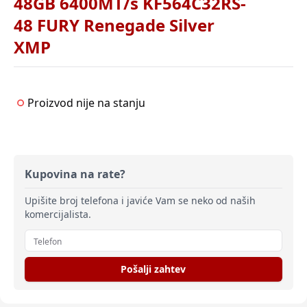
48GB 6400MT/s KF564C32RS-
48 FURY Renegade Silver
XMP
Proizvod nije na stanju
Kupovina na rate?
Upišite broj telefona i javiće Vam se neko od naših
komercijalista.
Pošalji zahtev