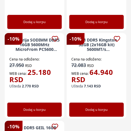
Dodaj u korpu
Dodaj u korpu
-
10
%
-
10
%
Memorija SODIMM DDR5
RAM DDR5 Kingston
16GB 5600MHz
32GB (2x16GB kit)
MicroFrom PC5600
5600MT/s
NSED5-16GB
KF556C36BBEAK2-32
Fury Beast RGB EXPO
Cena na odloženo:
Cena na odloženo:
27.950
72.083
RSD
RSD
25.180
64.940
WEB cena:
WEB cena:
RSD
RSD
Ušteda
2.770
RSD
Ušteda
7.143
RSD
Dodaj u korpu
Dodaj u korpu
-
10
%
RAM DDR5 GEIL 16GB