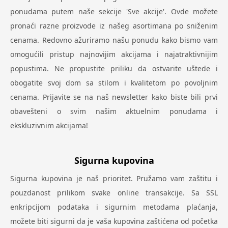
ponudama putem naše sekcije 'Sve akcije'. Ovde možete
pronaći razne proizvode iz našeg asortimana po sniženim
cenama. Redovno ažuriramo našu ponudu kako bismo vam
omogućili pristup najnovijim akcijama i najatraktivnijim
popustima. Ne propustite priliku da ostvarite uštede i
obogatite svoj dom sa stilom i kvalitetom po povoljnim
cenama. Prijavite se na naš newsletter kako biste bili prvi
obavešteni o svim našim aktuelnim ponudama i
ekskluzivnim akcijama!
Sigurna kupovina
Sigurna kupovina je naš prioritet. Pružamo vam zaštitu i
pouzdanost prilikom svake online transakcije. Sa SSL
enkripcijom podataka i sigurnim metodama plaćanja,
možete biti sigurni da je vaša kupovina zaštićena od početka