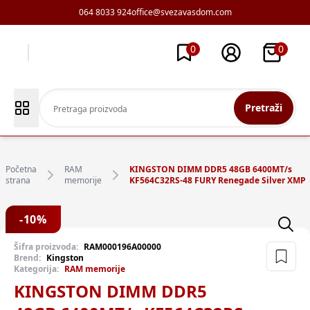
064 8033 924
office@svezavasdom.com
0
0
Pretraži
Početna
RAM
KINGSTON DIMM DDR5 48GB 6400MT/s
strana
memorije
KF564C32RS-48 FURY Renegade Silver XMP
-
10
%
Šifra proizvoda:
RAM000196A00000
Brend:
Kingston
Kategorija:
RAM memorije
KINGSTON DIMM DDR5