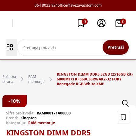
064 8033 924
office@svezavasdom.com
0
0
Pretraži
KINGSTON DIMM DDR5 32GB (2x16GB kit)
Početna
RAM
6800MT/s KF568C36RWAK2-32 FURY
strana
memorije
Renegade RGB White XMP
-
10
%
Šifra proizvoda:
RAM000171A00000
Brend:
Kingston
Kategorija:
RAM memorije
KINGSTON DIMM DDR5