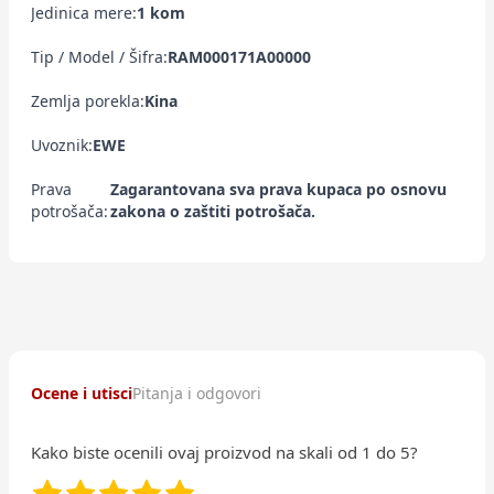
Jedinica mere:
1 kom
Tip / Model / Šifra:
RAM000171A00000
Zemlja porekla:
Kina
Uvoznik:
EWE
Prava
Zagarantovana sva prava kupaca po osnovu
potrošača:
zakona o zaštiti potrošača.
Ocene i utisci
Pitanja i odgovori
Kako biste ocenili ovaj proizvod na skali od 1 do 5?