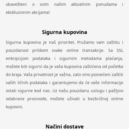
obavešteni o svim našim aktuelnim ponudama i
ekskluzivnim akcijama!
Sigurna kupovina
Sigurna kupovina je naš prioritet. Pružamo vam zaštitu i
pouzdanost prilikom svake online transakcije. Sa SSL
enkripcijom podataka i sigurnim metodama plaćanja,
možete biti sigurni da je vaša kupovina zaštićena od početka
do kraja. Vaša privatnost je važna, zato smo posvećeni zaštiti
vaših ličnih podataka i garantujemo da će vaše informacije
ostati sigurne kod nas. Uz našu pouzdanu uslugu i pažljivo
odabrane proizvode, možete uživati u bezbrižnoj online
kupovini.
Načini dostave