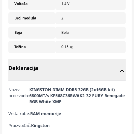
Voltaža
1.4 V
Broj modula
2
Boja
Bela
Težina
0.15 kg
Deklaracija
Naziv
KINGSTON DIMM DDR5 32GB (2x16GB kit)
proizvoda:
6800MT/s KF568C36RWAK2-32 FURY Renegade
RGB White XMP
Vrsta robe:
RAM memorije
Proizvođač:
Kingston