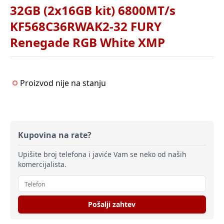
32GB (2x16GB kit) 6800MT/s
KF568C36RWAK2-32 FURY
Renegade RGB White XMP
Proizvod nije na stanju
Kupovina na rate?
Upišite broj telefona i javiće Vam se neko od naših
komercijalista.
Pošalji zahtev