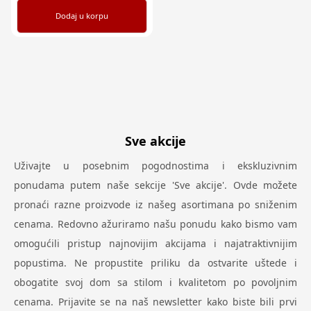
Dodaj u korpu
Sve akcije
Uživajte u posebnim pogodnostima i ekskluzivnim
ponudama putem naše sekcije 'Sve akcije'. Ovde možete
pronaći razne proizvode iz našeg asortimana po sniženim
cenama. Redovno ažuriramo našu ponudu kako bismo vam
omogućili pristup najnovijim akcijama i najatraktivnijim
popustima. Ne propustite priliku da ostvarite uštede i
obogatite svoj dom sa stilom i kvalitetom po povoljnim
cenama. Prijavite se na naš newsletter kako biste bili prvi