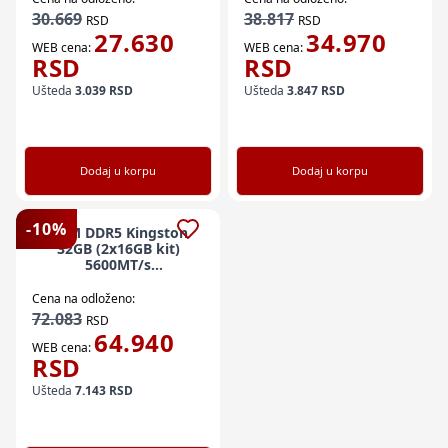
30.669
38.817
RSD
RSD
27.630
34.970
WEB cena:
WEB cena:
RSD
RSD
Ušteda
3.039
RSD
Ušteda
3.847
RSD
Dodaj u korpu
Dodaj u korpu
-
10
%
RAM DDR5 Kingston
32GB (2x16GB kit)
5600MT/s
KF556C36BBEAK2-32
Fury Beast RGB EXPO
Cena na odloženo:
72.083
RSD
64.940
WEB cena:
RSD
Ušteda
7.143
RSD