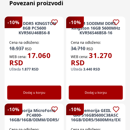
Povezani proizvodi
-
10
%
-
10
%
RAM DDR5 KINGSTON
RAM SODIMM DDR5
8GB PC5600
Kingston 16GB 5600MHz
KVR56U46BS6-8
KVR56S46BS8-16
Cena na odloženo:
Cena na odloženo:
18.937
34.710
RSD
RSD
17.060
31.270
WEB cena:
WEB cena:
RSD
RSD
Ušteda
1.877
RSD
Ušteda
3.440
RSD
Dodaj u korpu
Dodaj u korpu
-
10
%
-
10
%
Memorija MicroForm
Memorija GEIIL
PC4800-
GAP516GB5600C38ASC
16GB/16GB/DIMM/DDR5/4800MHz/crna
16GB/DDR5/5600MHz/EXPO
Cena na odloženo:
Cena na odloženo: