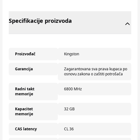
Specifikacije proizvoda
Proizvođač
Kingston
Garancija
Zagarantovana sva prava kupaca po
osnovu zakona o zaštiti potrošača
Radni takt
6800 MHz
memorije
Kapacitet
32 GB
memorije
CAS latency
CL 36