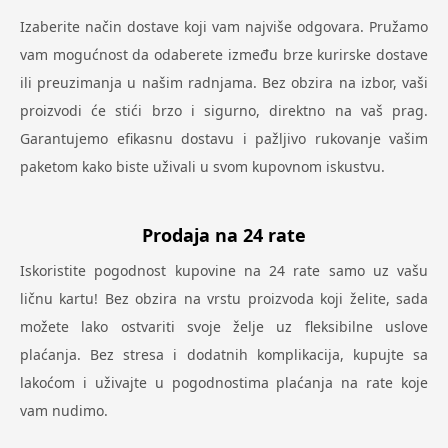
Izaberite način dostave koji vam najviše odgovara. Pružamo
vam mogućnost da odaberete između brze kurirske dostave
ili preuzimanja u našim radnjama. Bez obzira na izbor, vaši
proizvodi će stići brzo i sigurno, direktno na vaš prag.
Garantujemo efikasnu dostavu i pažljivo rukovanje vašim
paketom kako biste uživali u svom kupovnom iskustvu.
Prodaja na 24 rate
Iskoristite pogodnost kupovine na 24 rate samo uz vašu
ličnu kartu! Bez obzira na vrstu proizvoda koji želite, sada
možete lako ostvariti svoje želje uz fleksibilne uslove
plaćanja. Bez stresa i dodatnih komplikacija, kupujte sa
lakoćom i uživajte u pogodnostima plaćanja na rate koje
vam nudimo.