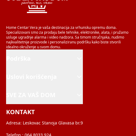
Home Centar Vera je vaša destinacija za vrhunsku opremu doma.
Specializovani smo za prodaju bele tehnike, elektronike, alata, i pružamo
usluge ugradnje alarma i video nadzora. Sa timom stručnjaka, nudimo
najkvalitetnije proizvode i personaliziranu podršku kako biste stvorili
idealno okruženje u svom domu.
Podrška
Uslovi korišćenja
SVE ZA VAŠ DOM
KONTAKT
Adresa:
Leskovac Stanoja Glavasa br.9
Telefon :
064 8033 924