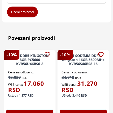
Oceni proizvod
Povezani proizvodi
-
10
%
-
10
%
RAM DDR5 KINGSTON
RAM SODIMM DDR5
8GB PC5600
Kingston 16GB 5600MHz
KVR56U46BS6-8
KVR56S46BS8-16
Cena na odloženo:
Cena na odloženo:
18.937
34.710
RSD
RSD
17.060
31.270
WEB cena:
WEB cena:
RSD
RSD
Ušteda
1.877
RSD
Ušteda
3.440
RSD