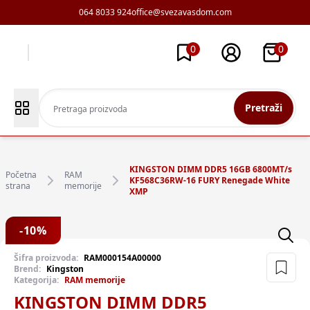
064 8033 924
office@svezavasdom.com
0
0
Pretraži
KINGSTON DIMM DDR5 16GB 6800MT/s
Početna
RAM
KF568C36RW-16 FURY Renegade White
strana
memorije
XMP
-
10
%
Šifra proizvoda:
RAM000154A00000
Brend:
Kingston
Kategorija:
RAM memorije
KINGSTON DIMM DDR5