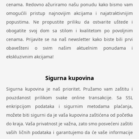
cenama. Redovno ažuriramo našu ponudu kako bismo vam
omogućili pristup najnovijim akcijama i najatraktivnijim
popustima. Ne propustite priliku da ostvarite uštede i
obogatite svoj dom sa stilom i kvalitetom po povoljnim
cenama. Prijavite se na naš newsletter kako biste bili prvi
obavešteni o svim našim aktuelnim ponudama i
ekskluzivnim akcijama!
Sigurna kupovina
Sigurna kupovina je naš prioritet. Pružamo vam zaštitu i
pouzdanost prilikom svake online transakcije. Sa SSL
enkripcijom podataka i sigurnim metodama plaćanja,
možete biti sigurni da je vaša kupovina zaštićena od početka
do kraja. Vaša privatnost je važna, zato smo posvećeni zaštiti
vaših ličnih podataka i garantujemo da će vaše informacije