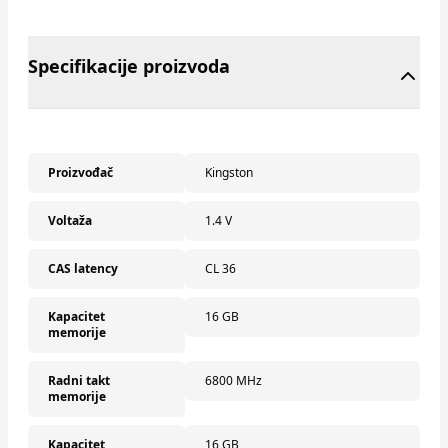
Specifikacije proizvoda
Proizvođač
Kingston
Voltaža
1.4 V
CAS latency
CL 36
Kapacitet
16 GB
memorije
Radni takt
6800 MHz
memorije
Kapacitet
16 GB