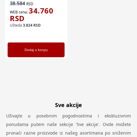
38.584
RSD
34.760
WEB cena:
RSD
Ušteda
3.824
RSD
Dodaj u korpu
Sve akcije
Uživajte u posebnim pogodnostima i ekskluzivnim
ponudama putem naše sekcije 'Sve akcije'. Ovde možete
pronaći razne proizvode iz našeg asortimana po sniženim