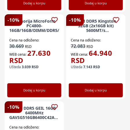
Dodaj u korpu
Dodaj u korpu
-
10
%
-
10
%
Memorija MicroForm
RAM DDR5 Kingston
PC4800-
32GB (2x16GB kit)
16GB/16GB/DIMM/DDR5/4800MHz/crna
5600MT/s
KF556C36BBEAK2-32
Fury Beast RGB EXPO
Cena na odloženo:
Cena na odloženo:
30.669
72.083
RSD
RSD
27.630
64.940
WEB cena:
WEB cena:
RSD
RSD
Ušteda
3.039
RSD
Ušteda
7.143
RSD
Dodaj u korpu
Dodaj u korpu
-
10
%
RAM DDR5 GEIL 16GB
6400MHz
GAVSG516GB6400C42ASC
ORION V RGB AMD EXPO
Cena na odloženo: