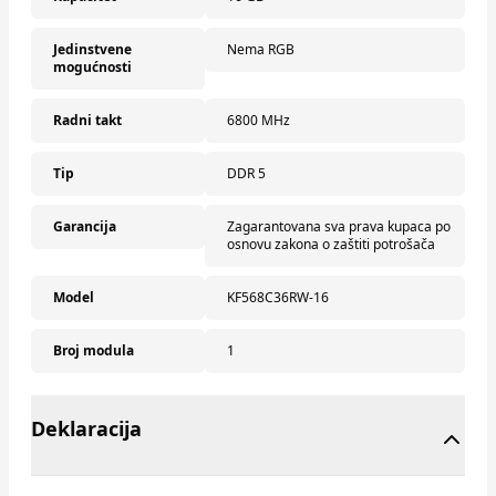
Jedinstvene
Nema RGB
mogućnosti
Radni takt
6800 MHz
Tip
DDR 5
Garancija
Zagarantovana sva prava kupaca po
osnovu zakona o zaštiti potrošača
Model
KF568C36RW-16
Broj modula
1
Deklaracija