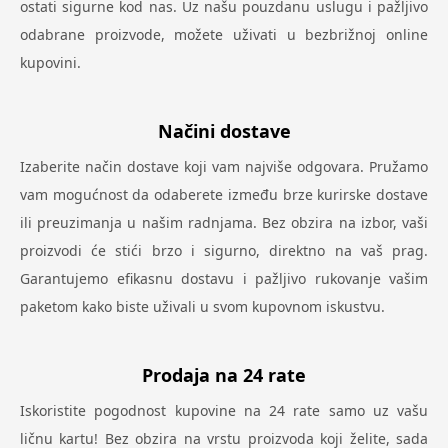
ostati sigurne kod nas. Uz našu pouzdanu uslugu i pažljivo
odabrane proizvode, možete uživati u bezbrižnoj online
kupovini.
Načini dostave
Izaberite način dostave koji vam najviše odgovara. Pružamo
vam mogućnost da odaberete između brze kurirske dostave
ili preuzimanja u našim radnjama. Bez obzira na izbor, vaši
proizvodi će stići brzo i sigurno, direktno na vaš prag.
Garantujemo efikasnu dostavu i pažljivo rukovanje vašim
paketom kako biste uživali u svom kupovnom iskustvu.
Prodaja na 24 rate
Iskoristite pogodnost kupovine na 24 rate samo uz vašu
ličnu kartu! Bez obzira na vrstu proizvoda koji želite, sada