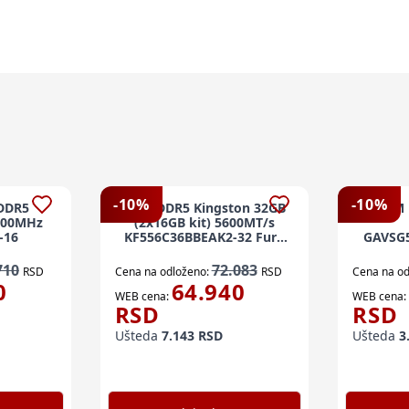
-
10
%
-
10
%
DDR5
RAM DDR5 Kingston 32GB
RAM 
600MHz
(2x16GB kit) 5600MT/s
-16
KF556C36BBEAK2-32 Fury
GAVSG
Beast RGB EXPO
ORION
710
72.083
RSD
Cena na odloženo:
RSD
Cena na od
0
64.940
WEB cena:
WEB cena:
RSD
RSD
Ušteda
7.143
RSD
Ušteda
3