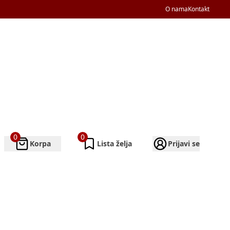
O nama
Kontakt
0
0
Korpa
Lista želja
Prijavi se