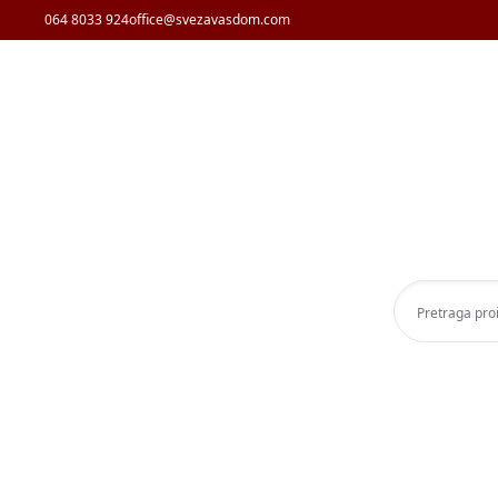
064 8033 924
office@svezavasdom.com