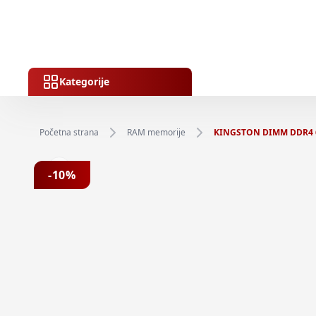
Kategorije
Početna strana
RAM memorije
KINGSTON DIMM DDR4 64
Previous slide
-
10
%