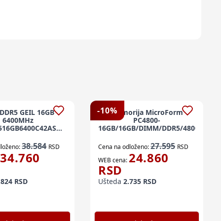
-
10
%
DDR5 GEIL 16GB
Memorija MicroForm
6400MHz
PC4800-
516GB6400C42ASC
16GB/16GB/DIMM/DDR5/4800MHz/c
 V RGB AMD EXPO
38.584
27.595
loženo:
RSD
Cena na odloženo:
RSD
34.760
24.860
WEB cena:
RSD
.824
RSD
Ušteda
2.735
RSD