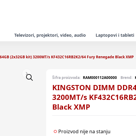
Televizori, projektori, video, audio
Laptopovi i tableti
GB (2x32GB kit) 3200MT/s KF432C16RB2K2/64 Fury Renegade Black XMP
Next slide
Šifra proizvoda:
RAM000112A00000
Brend:
KINGSTON DIMM DDR4 6
3200MT/s KF432C16RB2
Black XMP
Proizvod nije na stanju