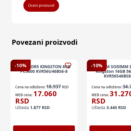
Oceni proizvod
Povezani proizvodi
-
10
%
-
10
%
RAM DDR5 KINGSTON 8GB
RAM SODIMM 
PC5600 KVR56U46BS6-8
Kingston 16GB 5
KVR56S46BS8
18.937
34.
Cena na odloženo:
RSD
Cena na odloženo:
17.060
31.27
WEB cena:
WEB cena:
RSD
RSD
Ušteda
1.877
RSD
Ušteda
3.440
RSD