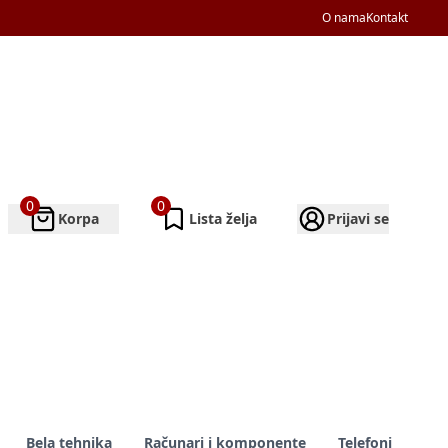
O nama
Kontakt
0
0
Korpa
Lista želja
Prijavi se
Bela tehnika
Računari i komponente
Telefoni