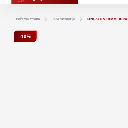
Početna strana
RAM memorije
KINGSTON DIMM DDR4 3
Previous slide
-
10
%