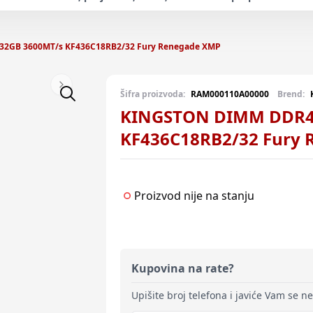
2GB 3600MT/s KF436C18RB2/32 Fury Renegade XMP
Next slide
Šifra proizvoda:
RAM000110A00000
Brend:
KINGSTON DIMM DDR4
KF436C18RB2/32 Fury
Proizvod nije na stanju
Kupovina na rate?
Upišite broj telefona i javiće Vam se n