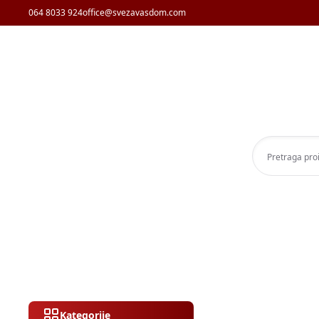
064 8033 924
office@svezavasdom.com
Kategorije