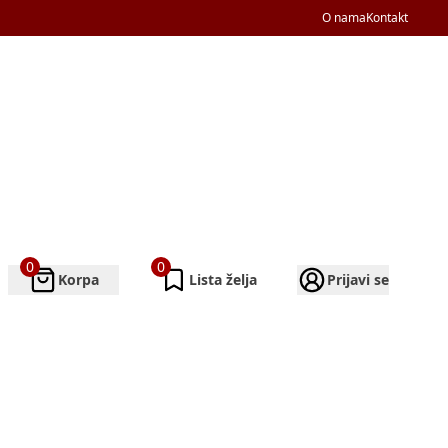
O nama
Kontakt
0
0
Korpa
Lista želja
Prijavi se