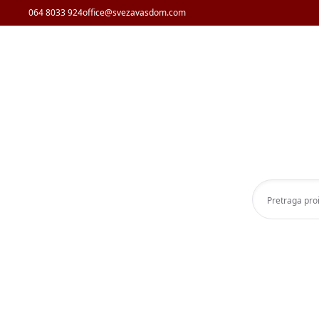
064 8033 924
office@svezavasdom.com