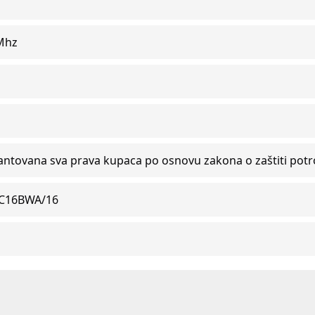
Mhz
antovana sva prava kupaca po osnovu zakona o zaštiti pot
C16BWA/16