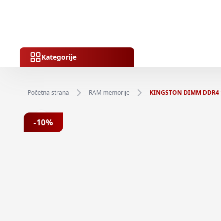
Kategorije
Početna strana
RAM memorije
KINGSTON DIMM DDR4 16
Previous slide
-
10
%