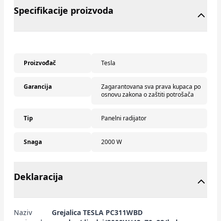
Specifikacije proizvoda
Proizvođač
Tesla
Garancija
Zagarantovana sva prava kupaca po
osnovu zakona o zaštiti potrošača
Tip
Panelni radijator
Snaga
2000 W
Deklaracija
Naziv
Grejalica TESLA PC311WBD