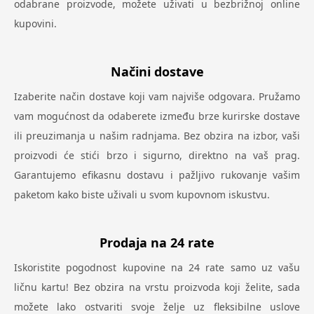
odabrane proizvode, možete uživati u bezbrižnoj online
kupovini.
Načini dostave
Izaberite način dostave koji vam najviše odgovara. Pružamo
vam mogućnost da odaberete između brze kurirske dostave
ili preuzimanja u našim radnjama. Bez obzira na izbor, vaši
proizvodi će stići brzo i sigurno, direktno na vaš prag.
Garantujemo efikasnu dostavu i pažljivo rukovanje vašim
paketom kako biste uživali u svom kupovnom iskustvu.
Prodaja na 24 rate
Iskoristite pogodnost kupovine na 24 rate samo uz vašu
ličnu kartu! Bez obzira na vrstu proizvoda koji želite, sada
možete lako ostvariti svoje želje uz fleksibilne uslove