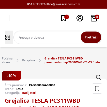
064 8033 924
office@svezavasdom.com
0
0
Pretraži
Početna
Grejalica TESLA PC311WBD
Radijatori
strana
panelna/displej/2000W/48x70x22/bela
-
10
%
Šifra proizvoda:
RAD000036A00000
Brend:
Tesla
Kategorija:
Radijatori
Grejalica TESLA PC311WBD