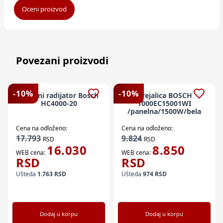
Oceni proizvod
Povezani proizvodi
-
10
%
-
10
%
Panelni radijator Bosch
Grejalica BOSCH
HC4000-20
1000EC15001WI
/panelna/1500W/bela
Cena na odloženo:
Cena na odloženo:
17.793
9.824
RSD
RSD
16.030
8.850
WEB cena:
WEB cena:
RSD
RSD
Ušteda
1.763
RSD
Ušteda
974
RSD
Dodaj u korpu
Dodaj u korpu