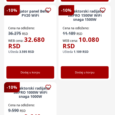
-
10
%
-
10
%
Radijator panel Beha
Konvektorski radijator
PV20 WiFi
IMPRO 1500W WiFi
snaga 1500W
Cena na odloženo:
Cena na odloženo:
36.275
11.189
RSD
RSD
32.680
10.080
WEB cena:
WEB cena:
RSD
RSD
Ušteda
3.595
RSD
Ušteda
1.109
RSD
Dodaj u korpu
Dodaj u korpu
-
10
%
Konvektorski radijator
IMPRO 1000W WiFi
snaga 1000W
Cena na odloženo:
9.590
RSD