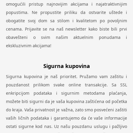
omogućili pristup najnovijim akcijama i najatraktivnijim
popustima. Ne propustite priliku da ostvarite uštede i
obogatite svoj dom sa stilom i kvalitetom po povoljnim
cenama. Prijavite se na naš newsletter kako biste bili prvi
obavešteni o svim našim aktuelnim ponudama i
ekskluzivnim akcijama!
Sigurna kupovina
Sigurna kupovina je naš prioritet. Pružamo vam zaštitu i
pouzdanost prilikom svake online transakcije. Sa SSL
enkripcijom podataka i sigurnim metodama plaćanja,
možete biti sigurni da je vaša kupovina zaštićena od početka
do kraja. Vaša privatnost je važna, zato smo posvećeni zaštiti
vaših ličnih podataka i garantujemo da će vaše informacije
ostati sigurne kod nas. Uz našu pouzdanu uslugu i pažljivo