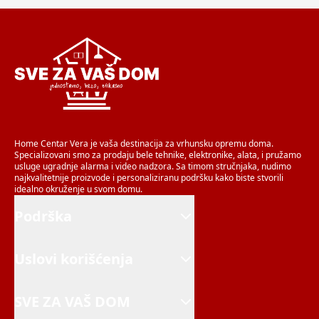
Home Centar Vera je vaša destinacija za vrhunsku opremu doma.
Specializovani smo za prodaju bele tehnike, elektronike, alata, i pružamo
usluge ugradnje alarma i video nadzora. Sa timom stručnjaka, nudimo
najkvalitetnije proizvode i personaliziranu podršku kako biste stvorili
idealno okruženje u svom domu.
Podrška
Uslovi korišćenja
SVE ZA VAŠ DOM