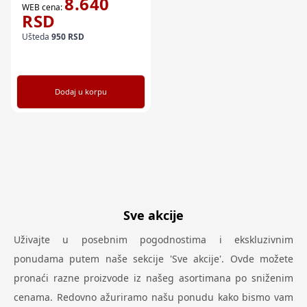
8.640
WEB cena:
RSD
Ušteda
950
RSD
Dodaj u korpu
Sve akcije
Uživajte u posebnim pogodnostima i ekskluzivnim
ponudama putem naše sekcije 'Sve akcije'. Ovde možete
pronaći razne proizvode iz našeg asortimana po sniženim
cenama. Redovno ažuriramo našu ponudu kako bismo vam