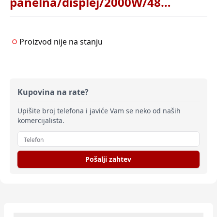
panelna/displej/2000W/48x70x22/bela
Proizvod nije na stanju
Kupovina na rate?
Upišite broj telefona i javiće Vam se neko od naših
komercijalista.
Pošalji zahtev