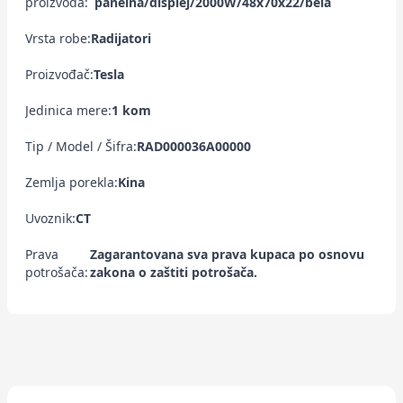
proizvoda:
panelna/displej/2000W/48x70x22/bela
Vrsta robe:
Radijatori
Proizvođač:
Tesla
Jedinica mere:
1 kom
Tip / Model / Šifra:
RAD000036A00000
Zemlja porekla:
Kina
Uvoznik:
CT
Prava
Zagarantovana sva prava kupaca po osnovu
potrošača:
zakona o zaštiti potrošača.