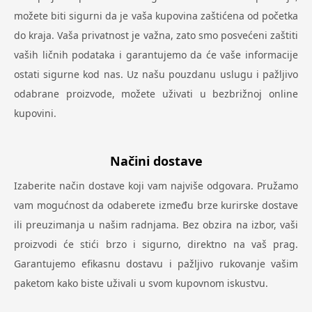
možete biti sigurni da je vaša kupovina zaštićena od početka
do kraja. Vaša privatnost je važna, zato smo posvećeni zaštiti
vaših ličnih podataka i garantujemo da će vaše informacije
ostati sigurne kod nas. Uz našu pouzdanu uslugu i pažljivo
odabrane proizvode, možete uživati u bezbrižnoj online
kupovini.
Načini dostave
Izaberite način dostave koji vam najviše odgovara. Pružamo
vam mogućnost da odaberete između brze kurirske dostave
ili preuzimanja u našim radnjama. Bez obzira na izbor, vaši
proizvodi će stići brzo i sigurno, direktno na vaš prag.
Garantujemo efikasnu dostavu i pažljivo rukovanje vašim
paketom kako biste uživali u svom kupovnom iskustvu.