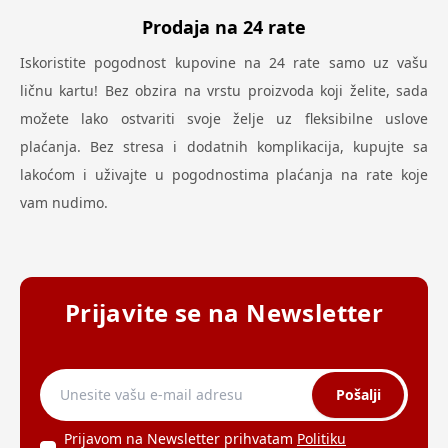
Prodaja na 24 rate
Iskoristite pogodnost kupovine na 24 rate samo uz vašu
ličnu kartu! Bez obzira na vrstu proizvoda koji želite, sada
možete lako ostvariti svoje želje uz fleksibilne uslove
plaćanja. Bez stresa i dodatnih komplikacija, kupujte sa
lakoćom i uživajte u pogodnostima plaćanja na rate koje
vam nudimo.
Prijavite se na Newsletter
Pošalji
Prijavom na Newsletter prihvatam
Politiku