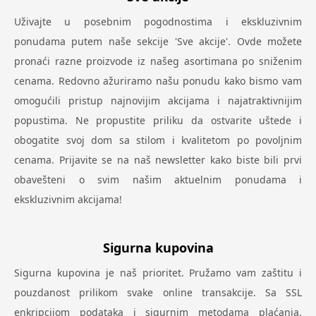
Uživajte u posebnim pogodnostima i ekskluzivnim
ponudama putem naše sekcije 'Sve akcije'. Ovde možete
pronaći razne proizvode iz našeg asortimana po sniženim
cenama. Redovno ažuriramo našu ponudu kako bismo vam
omogućili pristup najnovijim akcijama i najatraktivnijim
popustima. Ne propustite priliku da ostvarite uštede i
obogatite svoj dom sa stilom i kvalitetom po povoljnim
cenama. Prijavite se na naš newsletter kako biste bili prvi
obavešteni o svim našim aktuelnim ponudama i
ekskluzivnim akcijama!
Sigurna kupovina
Sigurna kupovina je naš prioritet. Pružamo vam zaštitu i
pouzdanost prilikom svake online transakcije. Sa SSL
enkripcijom podataka i sigurnim metodama plaćanja,