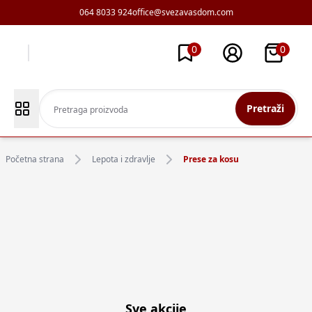
064 8033 924
office@svezavasdom.com
0
0
Pretraži
Početna strana
Lepota i zdravlje
Prese za kosu
Sve akcije