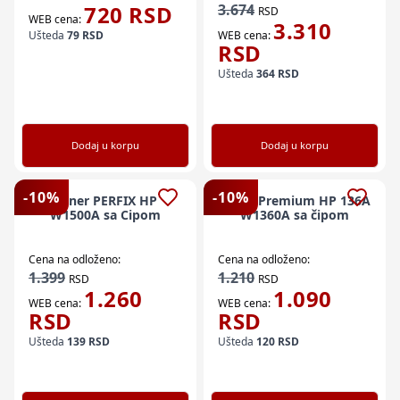
720
RSD
3.674
RSD
WEB cena:
3.310
Ušteda
79
RSD
WEB cena:
RSD
Ušteda
364
RSD
Dodaj u korpu
Dodaj u korpu
-
10
%
-
10
%
Toner PERFIX HP
Toner Premium HP 136A
W1500A sa Cipom
W1360A sa čipom
Cena na odloženo:
Cena na odloženo:
1.399
1.210
RSD
RSD
1.260
1.090
WEB cena:
WEB cena:
RSD
RSD
Ušteda
139
RSD
Ušteda
120
RSD