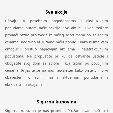
Sve akcije
Uživajte u posebnim pogodnostima i ekskluzivnim
ponudama putem naše sekcije 'Sve akcije'. Ovde možete
pronaći razne proizvode iz našeg asortimana po sniženim
cenama. Redovno ažuriramo našu ponudu kako bismo vam
omogućili pristup najnovijim akcijama i najatraktivnijim
popustima. Ne propustite priliku da ostvarite uštede i
obogatite svoj dom sa stilom i kvalitetom po povoljnim
cenama. Prijavite se na naš newsletter kako biste bili prvi
obavešteni o svim našim aktuelnim ponudama i
ekskluzivnim akcijama!
Sigurna kupovina
Sigurna kupovina je naš prioritet. Pružamo vam zaštitu i