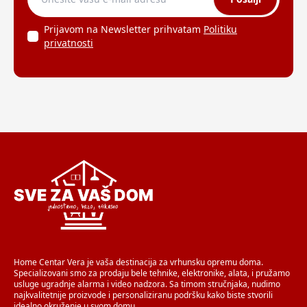
Prijavom na Newsletter prihvatam
Politiku
privatnosti
Home Centar Vera je vaša destinacija za vrhunsku opremu doma.
Specializovani smo za prodaju bele tehnike, elektronike, alata, i pružamo
usluge ugradnje alarma i video nadzora. Sa timom stručnjaka, nudimo
najkvalitetnije proizvode i personaliziranu podršku kako biste stvorili
idealno okruženje u svom domu.