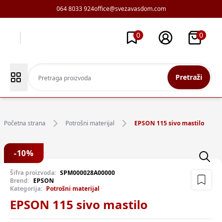
064 8033 924
office@svezavasdom.com
0
0
Pretraži
Početna strana
Potrošni materijal
EPSON 115 sivo mastilo
-
10
%
Šifra proizvoda:
SPM000028A00000
Brend:
EPSON
Kategorija:
Potrošni materijal
EPSON 115 sivo mastilo