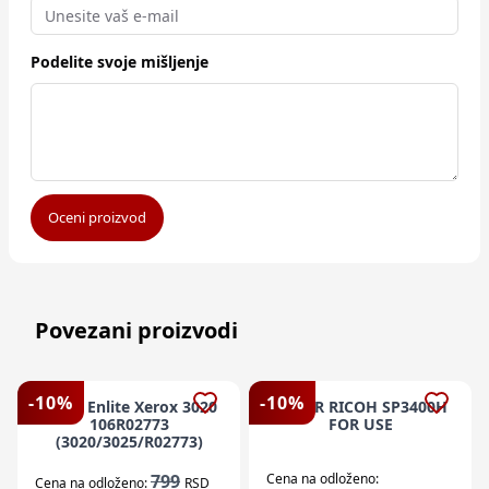
Podelite svoje mišljenje
Oceni proizvod
Povezani proizvodi
-
10
%
-
10
%
Toner Enlite Xerox 3020
TONER RICOH SP3400H
106R02773
FOR USE
(3020/3025/R02773)
799
Cena na odloženo:
Cena na odloženo:
RSD