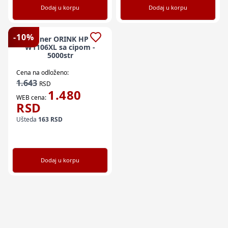
Dodaj u korpu
Dodaj u korpu
-
10
%
Toner ORINK HP
W1106XL sa cipom -
5000str
Cena na odloženo:
1.643
RSD
1.480
WEB cena:
RSD
Ušteda
163
RSD
Dodaj u korpu