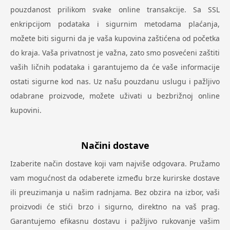
pouzdanost prilikom svake online transakcije. Sa SSL
enkripcijom podataka i sigurnim metodama plaćanja,
možete biti sigurni da je vaša kupovina zaštićena od početka
do kraja. Vaša privatnost je važna, zato smo posvećeni zaštiti
vaših ličnih podataka i garantujemo da će vaše informacije
ostati sigurne kod nas. Uz našu pouzdanu uslugu i pažljivo
odabrane proizvode, možete uživati u bezbrižnoj online
kupovini.
Načini dostave
Izaberite način dostave koji vam najviše odgovara. Pružamo
vam mogućnost da odaberete između brze kurirske dostave
ili preuzimanja u našim radnjama. Bez obzira na izbor, vaši
proizvodi će stići brzo i sigurno, direktno na vaš prag.
Garantujemo efikasnu dostavu i pažljivo rukovanje vašim