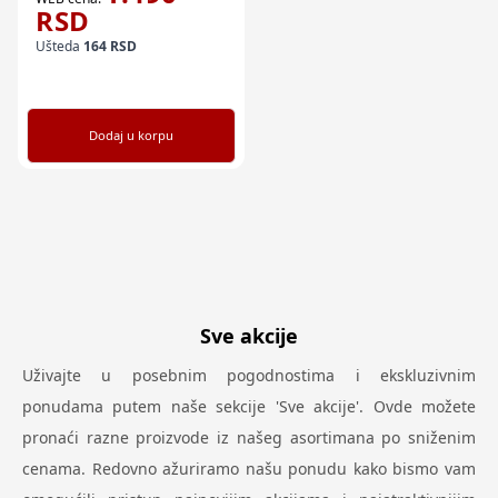
RSD
Ušteda
164
RSD
Dodaj u korpu
Sve akcije
Uživajte u posebnim pogodnostima i ekskluzivnim
ponudama putem naše sekcije 'Sve akcije'. Ovde možete
pronaći razne proizvode iz našeg asortimana po sniženim
cenama. Redovno ažuriramo našu ponudu kako bismo vam