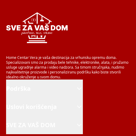
Home Centar Vera je vaša destinacija za vrhunsku opremu doma.
Specializovani smo za prodaju bele tehnike, elektronike, alata, i pružamo
usluge ugradnje alarma i video nadzora. Sa timom stručnjaka, nudimo
najkvalitetnije proizvode i personaliziranu podršku kako biste stvorili
idealno okruženje u svom domu.
Podrška
Uslovi korišćenja
SVE ZA VAŠ DOM