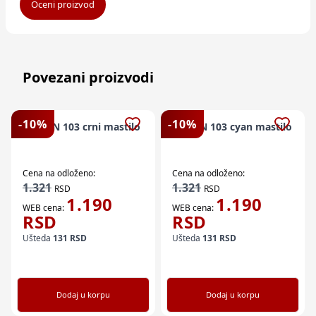
Oceni proizvod
Povezani proizvodi
-
10
%
-
10
%
EPSON 103 crni mastilo
EPSON 103 cyan mastilo
Cena na odloženo:
Cena na odloženo:
1.321
1.321
RSD
RSD
1.190
1.190
WEB cena:
WEB cena:
RSD
RSD
Ušteda
131
RSD
Ušteda
131
RSD
Dodaj u korpu
Dodaj u korpu