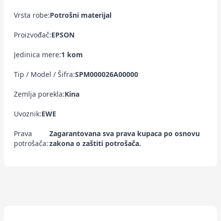
Vrsta robe:
Potrošni materijal
Proizvođač:
EPSON
Jedinica mere:
1 kom
Tip / Model / Šifra:
SPM000026A00000
Zemlja porekla:
Kina
Uvoznik:
EWE
Prava
Zagarantovana sva prava kupaca po osnovu
potrošača:
zakona o zaštiti potrošača.