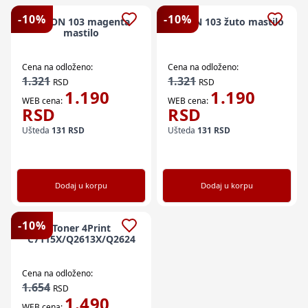
-
10
%
-
10
%
EPSON 103 magenta
EPSON 103 žuto mastilo
mastilo
Cena na odloženo:
Cena na odloženo:
1.321
1.321
RSD
RSD
1.190
1.190
WEB cena:
WEB cena:
RSD
RSD
Ušteda
131
RSD
Ušteda
131
RSD
Dodaj u korpu
Dodaj u korpu
-
10
%
Toner 4Print
C7115X/Q2613X/Q2624
Cena na odloženo:
1.654
RSD
1.490
WEB cena: