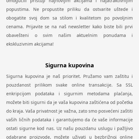
omogućili pristup najnovijim akcijama i najatraktivnijim
popustima. Ne propustite priliku da ostvarite uštede i
obogatite svoj dom sa stilom i kvalitetom po povoljnim
cenama. Prijavite se na naš newsletter kako biste bili prvi
obavešteni o svim našim aktuelnim ponudama i
ekskluzivnim akcijama!
Sigurna kupovina
Sigurna kupovina je naš prioritet. Pružamo vam zaštitu i
pouzdanost prilikom svake online transakcije. Sa SSL
enkripcijom podataka i sigurnim metodama plaćanja,
možete biti sigurni da je vaša kupovina zaštićena od početka
do kraja. Vaša privatnost je važna, zato smo posvećeni zaštiti
vaših ličnih podataka i garantujemo da će vaše informacije
ostati sigurne kod nas. Uz našu pouzdanu uslugu i pažljivo
odabrane proizvode, možete uživati u bezbrižnoj online