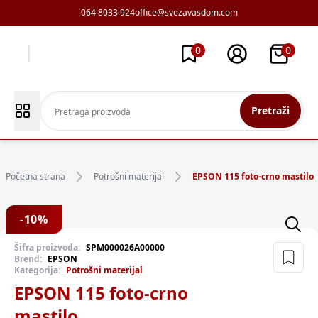
064 8033 924
office@svezavasdom.com
0
0
Pretraži
Početna strana
Potrošni materijal
EPSON 115 foto-crno mastilo
-
10
%
Šifra proizvoda:
SPM000026A00000
Brend:
EPSON
Kategorija:
Potrošni materijal
EPSON 115 foto-crno
mastilo