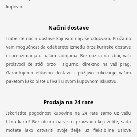
kupovini.
Načini dostave
Izaberite način dostave koji vam najviše odgovara. Pružamo
vam mogućnost da odaberete između brze kurirske dostave
ili preuzimanja u našim radnjama. Bez obzira na izbor, vaši
proizvodi će stići brzo i sigurno, direktno na vaš prag.
Garantujemo efikasnu dostavu i pažljivo rukovanje vašim
paketom kako biste uživali u svom kupovnom iskustvu.
Prodaja na 24 rate
Iskoristite pogodnost kupovine na 24 rate samo uz vašu
ličnu kartu! Bez obzira na vrstu proizvoda koji želite, sada
možete lako ostvariti svoje želje uz fleksibilne uslove