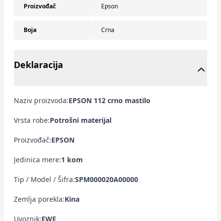
Proizvođač
Epson
Boja
Crna
Deklaracija
Naziv proizvoda:
EPSON 112 crno mastilo
Vrsta robe:
Potrošni materijal
Proizvođač:
EPSON
Jedinica mere:
1 kom
Tip / Model / Šifra:
SPM000020A00000
Zemlja porekla:
Kina
Uvoznik:
EWE