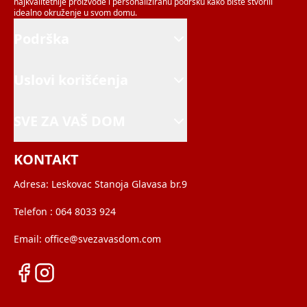
najkvalitetnije proizvode i personaliziranu podršku kako biste stvorili
idealno okruženje u svom domu.
Podrška
Uslovi korišćenja
SVE ZA VAŠ DOM
KONTAKT
Adresa:
Leskovac Stanoja Glavasa br.9
Telefon :
064 8033 924
Email:
office@svezavasdom.com