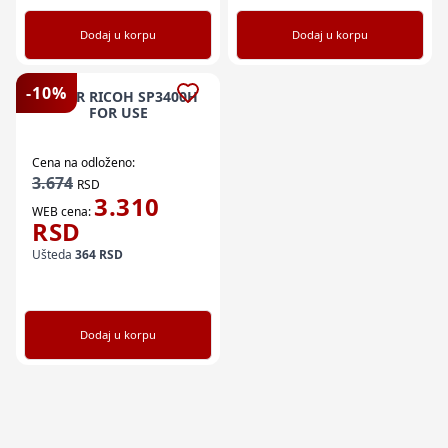
Dodaj u korpu
Dodaj u korpu
-
10
%
TONER RICOH SP3400H
FOR USE
Cena na odloženo:
3.674
RSD
3.310
WEB cena:
RSD
Ušteda
364
RSD
Dodaj u korpu