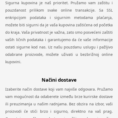
Sigurna kupovina je naš prioritet. Pružamo vam zaštitu i
pouzdanost prilikom svake online transakcije. Sa SSL
enkripcijom podataka i sigurnim metodama plaćanja,
možete biti sigurni da je vaša kupovina zaštićena od početka
do kraja. Vaša privatnost je važna, zato smo posvećeni zaštiti
vaših ličnih podataka i garantujemo da će vaše informacije
ostati sigurne kod nas. Uz našu pouzdanu uslugu i pažljivo
odabrane proizvode, možete uživati u bezbrižnoj online
kupovini.
Načini dostave
Izaberite način dostave koji vam najviše odgovara. Pružamo
vam mogućnost da odaberete između brze kurirske dostave
ili preuzimanja u našim radnjama. Bez obzira na izbor, vaši
proizvodi će stići brzo i sigurno, direktno na vaš prag.