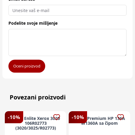
Podelite svoje mišljenje
Oceni proizvod
Povezani proizvodi
-
10
%
-
10
%
Toner Enlite Xerox 3020
Toner Premium HP 136A
106R02773
W1360A sa čipom
(3020/3025/R02773)