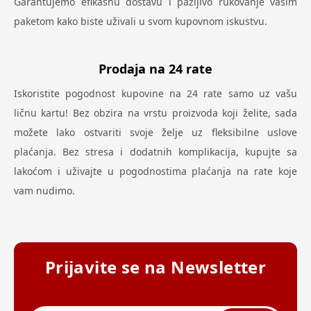
Garantujemo efikasnu dostavu i pažljivo rukovanje vašim
paketom kako biste uživali u svom kupovnom iskustvu.
Prodaja na 24 rate
Iskoristite pogodnost kupovine na 24 rate samo uz vašu
ličnu kartu! Bez obzira na vrstu proizvoda koji želite, sada
možete lako ostvariti svoje želje uz fleksibilne uslove
plaćanja. Bez stresa i dodatnih komplikacija, kupujte sa
lakoćom i uživajte u pogodnostima plaćanja na rate koje
vam nudimo.
Prijavite se na Newsletter