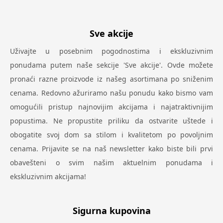
Sve akcije
Uživajte u posebnim pogodnostima i ekskluzivnim
ponudama putem naše sekcije 'Sve akcije'. Ovde možete
pronaći razne proizvode iz našeg asortimana po sniženim
cenama. Redovno ažuriramo našu ponudu kako bismo vam
omogućili pristup najnovijim akcijama i najatraktivnijim
popustima. Ne propustite priliku da ostvarite uštede i
obogatite svoj dom sa stilom i kvalitetom po povoljnim
cenama. Prijavite se na naš newsletter kako biste bili prvi
obavešteni o svim našim aktuelnim ponudama i
ekskluzivnim akcijama!
Sigurna kupovina