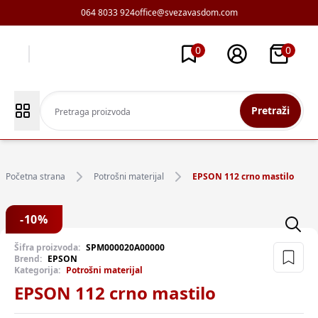
064 8033 924
office@svezavasdom.com
0
0
Pretraži
Početna strana
Potrošni materijal
EPSON 112 crno mastilo
-
10
%
Šifra proizvoda:
SPM000020A00000
Brend:
EPSON
Kategorija:
Potrošni materijal
EPSON 112 crno mastilo