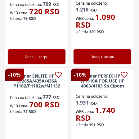
799
Cena na odloženo:
Cena na odloženo:
RSD
720
RSD
1.210
RSD
WEB cena:
1.090
Ušteda
79
RSD
WEB cena:
RSD
Ušteda
120
RSD
Dodaj u korpu
Dodaj u korpu
-
10
%
-
10
%
Toner ENLITE HP
Toner PERFIX HP
CE285A/435A/436A
W1510A FOR USE HP
P1102/P1102w/M1132
4003/4103 Sa Cipom
777
Cena na odloženo:
Cena na odloženo:
RSD
700
RSD
1.931
RSD
WEB cena:
1.740
Ušteda
77
RSD
WEB cena:
RSD
Ušteda
191
RSD