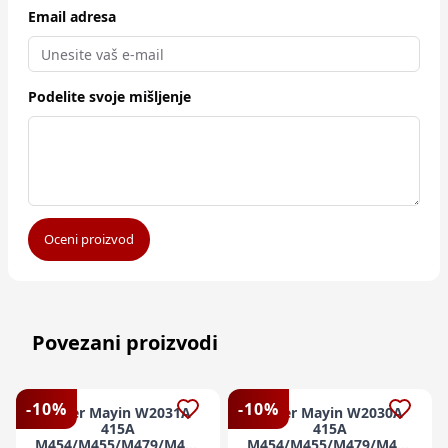
Email adresa
Podelite svoje mišljenje
Oceni proizvod
Povezani proizvodi
-
10
%
-
10
%
Toner Mayin W2031A
Toner Mayin W2030A
415A
415A
M454/M455/M479/M480
M454/M455/M479/M480