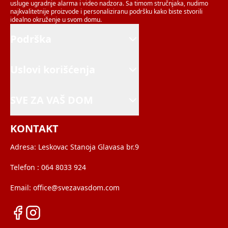
usluge ugradnje alarma i video nadzora. Sa timom stručnjaka, nudimo
najkvalitetnije proizvode i personaliziranu podršku kako biste stvorili
idealno okruženje u svom domu.
Podrška
Uslovi korišćenja
SVE ZA VAŠ DOM
KONTAKT
Adresa:
Leskovac Stanoja Glavasa br.9
Telefon :
064 8033 924
Email:
office@svezavasdom.com