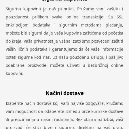
Sigurna kupovina je naš prioritet. Pružamo vam zaštitu i
pouzdanost prilikom svake online transakcije. Sa SSL
enkripcijom podataka i sigurnim metodama plaćanja,
možete biti sigurni da je vaša kupovina zaštićena od početka
do kraja. Vaša privatnost je važna, zato smo posvećeni zaštiti
vaših ličnih podataka i garantujemo da će vaše informacije
ostati sigurne kod nas. Uz našu pouzdanu uslugu i pažljivo
odabrane proizvode, možete uživati u bezbrižnoj online
kupovini.
Načini dostave
Izaberite način dostave koji vam najviše odgovara. Pružamo
vam mogućnost da odaberete između brze kurirske dostave
ili preuzimanja u našim radnjama. Bez obzira na izbor, vaši
proizvodi će stići brzo i sigurno, direktno na vaš prag.