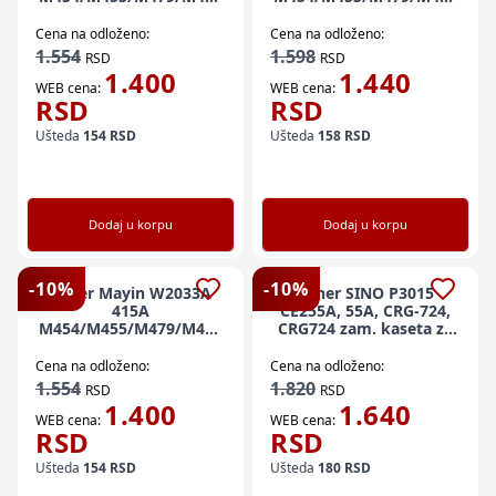
zam. kaseta za HP 2.1k
zam. kaseta za HP 2.1k
CYAN (cip)
Black (cip)
Cena na odloženo:
Cena na odloženo:
GPHPTKC454PM
GPHPTK454PM
1.554
1.598
RSD
RSD
1.400
1.440
WEB cena:
WEB cena:
RSD
RSD
Ušteda
154
RSD
Ušteda
158
RSD
Dodaj u korpu
Dodaj u korpu
-
10
%
-
10
%
Toner Mayin W2033A
Toner SINO P3015
415A
CE255A, 55A, CRG-724,
M454/M455/M479/M480
CRG724 zam. kaseta za
zam. kaseta za HP 2.1k
HP 6k (sa cipom)
Magenta (cip)
Cena na odloženo:
Cena na odloženo:
GPHPTKM454PM
1.554
1.820
RSD
RSD
1.400
1.640
WEB cena:
WEB cena:
RSD
RSD
Ušteda
154
RSD
Ušteda
180
RSD