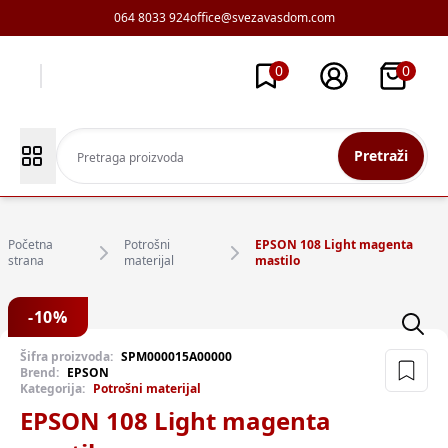
064 8033 924
office@svezavasdom.com
0
0
Pretraži
Početna
Potrošni
EPSON 108 Light magenta
strana
materijal
mastilo
-
10
%
Šifra proizvoda:
SPM000015A00000
Brend:
EPSON
Kategorija:
Potrošni materijal
EPSON 108 Light magenta