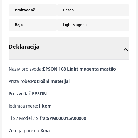
Proizvođač
Epson
Boja
Light Magenta
Deklaracija
Naziv proizvoda:
EPSON 108 Light magenta mastilo
Vrsta robe:
Potrošni materijal
Proizvođač:
EPSON
Jedinica mere:
1 kom
Tip / Model / Šifra:
SPM000015A00000
Zemlja porekla:
Kina