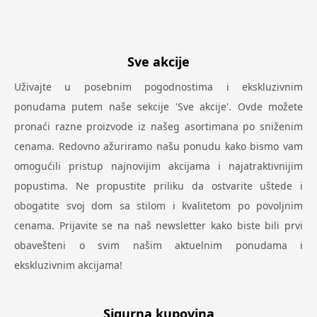
Sve akcije
Uživajte u posebnim pogodnostima i ekskluzivnim
ponudama putem naše sekcije 'Sve akcije'. Ovde možete
pronaći razne proizvode iz našeg asortimana po sniženim
cenama. Redovno ažuriramo našu ponudu kako bismo vam
omogućili pristup najnovijim akcijama i najatraktivnijim
popustima. Ne propustite priliku da ostvarite uštede i
obogatite svoj dom sa stilom i kvalitetom po povoljnim
cenama. Prijavite se na naš newsletter kako biste bili prvi
obavešteni o svim našim aktuelnim ponudama i
ekskluzivnim akcijama!
Sigurna kupovina