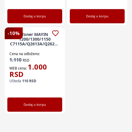
Dodaj u korpu
Dodaj u korpu
-
10
%
Toner MAYIN
1200/1300/1150
C7115A/Q2613A/Q2624A
zam. kaseta za HP -
univerzalna, 2k
Cena na odloženo:
HPTK1000PM
1.110
RSD
1.000
WEB cena:
RSD
Ušteda
110
RSD
Dodaj u korpu